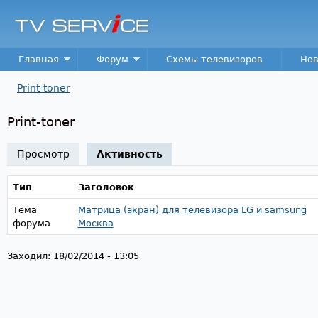
Пер
TV
Service
Main menu
Главная
Форум
Схемы телевизоров
Нов
Print-toner
Вы здесь
Print-toner
Просмотр
Активность
(активная вкладка)
Тип
Заголовок
Тема
Матрица (экран) для телевизора LG и samsung
форума
Москва
Заходил:
18/02/2014 - 13:05