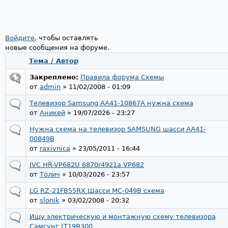
Войдите
Страницы
, чтобы оставлять
новые сообщения на форуме.
Тема / Автор
Закреплено:
Правила форума Схемы
от
admin
» 11/02/2008 - 01:09
Телевизор Samsung AA41-10867A нужна схема
от
Аникей
» 19/07/2026 - 23:27
Нужна схема на телевизор SAMSUNG шасси AA41-
00849B
от
raxivnica
» 23/05/2011 - 16:44
JVC HR-VP682U 6870r4921a VP682
от
Толич
» 10/03/2026 - 23:57
LG RZ-21FB55RX Шасси MC-049B схема
от
slonik
» 03/02/2008 - 20:32
Ищу электрическую и монтажную схему телевизора
Самсунг LT19B300