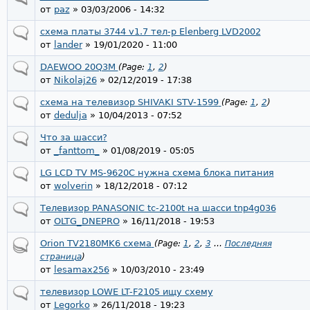
от
paz
» 03/03/2006 - 14:32
схема платы 3744 v1.7 тел-р Elenberg LVD2002
от
lander
» 19/01/2020 - 11:00
DAEWOO 20Q3M
(Page:
1
,
2
)
от
Nikolaj26
» 02/12/2019 - 17:38
схема на телевизор SHIVAKI STV-1599
(Page:
1
,
2
)
от
dedulja
» 10/04/2013 - 07:52
Что за шасси?
от
_fanttom_
» 01/08/2019 - 05:05
LG LCD TV MS-9620C нужна схема блока питания
от
wolverin
» 18/12/2018 - 07:12
Телевизор PANASONIC tc-2100t на шасси tnp4g036
от
OLTG_DNEPRO
» 16/11/2018 - 19:53
Orion TV2180MK6 схема
(Page:
1
,
2
,
3
…
Последняя
страница
)
от
lesamax256
» 10/03/2010 - 23:49
телевизор LOWE LT-F2105 ищу схему
от
Legorko
» 26/11/2018 - 19:23