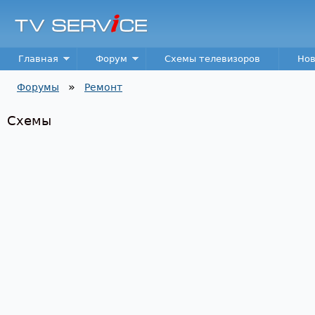
Пер
TV
Service
Main menu
Главная
Форум
Схемы телевизоров
Нов
»
Форумы
Ремонт
Вы здесь
Схемы