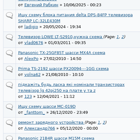
от
Евгений Рабкин
» 10/06/2025 - 00:23
Ищу схему блока питания delta DPS-84FP телевизора
SHARP LC-32LE430M
от
ladigio
» 20/05/2024 - 19:34
Телевизор LOWE LT-S2910,нужна схема
(Page:
1
,
2
)
от
vlad0676
» 01/03/2011 - 09:35
Panasonic TX-25GF85T шасси MX4A схема
от
AlexPo
» 27/02/2010 - 14:50
Prima TS-2192 шасси PX20094---1GG схема
от
volna62
» 21/08/2010 - 10:10
підкажіть будь ласка які номінали транзисторах
телевізор lg 42pj250 на плате y та z
от
123
» 12/04/2021 - 11:12
Ищу схему шасси MC-019D
от
_fanttom_
» 26/12/2020 - 23:49
ремонт зарядного устройства
(Page:
1
,
2
)
от
Александр766
» 05/12/2020 - 00:00
Panasonic 21B4R шасси M15M схема