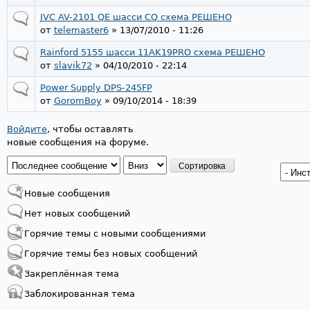
JVC AV-2101 QE шасси CQ схема РЕШЕНО
от
telemaster6
» 13/07/2010 - 11:26
Rainford 5155 шасси 11AK19PRO схема РЕШЕНО
от
slavik72
» 04/10/2010 - 22:14
Power Supply DPS-245FP
от
GoromBoy
» 09/10/2014 - 18:39
Войдите
, чтобы оставлять
новые сообщения на форуме.
Страницы
Новые сообщения
Нет новых сообщений
Горячие темы с новыми сообщениями
Горячие темы без новых сообщений
Закреплённая тема
Заблокированная тема