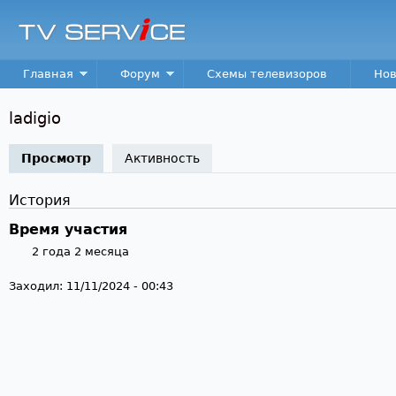
Пер
TV
Service
Main menu
Главная
Форум
Схемы телевизоров
Нов
ladigio
Просмотр
(активная вкладка)
Активность
История
Время участия
2 года 2 месяца
Заходил:
11/11/2024 - 00:43