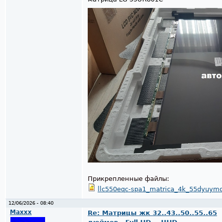
Прикрепленные файлы:
llc550eqc-spa1_matrica_4k_55dyuymov
12/06/2026 - 08:40
Maxxx
Re: Матрицы жк 32..43..50..55..65