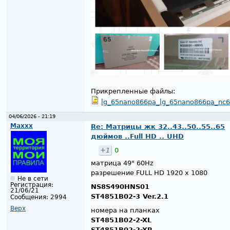
Прикрепленные файлы:
lg_65nano866pa_lg_65nano866pa_nc6
04/06/2026 - 21:19
Maxxx
Re: Матрицы жк 32..43..50..55..65
дюймов ..Full HD .. UHD
+1
0
матрица 49" 60Hz
разрешение FULL HD 1920 x 1080
Не в сети
Регистрация:
NS8S490HNS01
21/06/21
ST4851B02-3 Ver.2.1
Сообщения:
2994
Верх
номера на планках
ST4851B02-2-XL
ST4851B02-2-XR