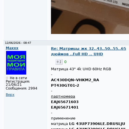
12/06/2026 - 08:47
Maxxx
Re: Матрицы жк 32..43..50..55..65
дюймов ..Full HD .. UHD
+1
0
Матрица 43" 4k UHD 60Hz RGB
-
Не в сети
AC430DQN–VHKM2_RA
Регистрация:
21/06/21
PT430GT01-2
Сообщения:
2994
-
Верх
партномера
EAJ65671603
EAJ65671401
-
применение
матрица
LG 43UP73906LE.DRUSLJU