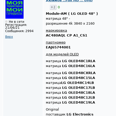
дюймов ..Full HD .. UHD
+1
0
Module-AM ( LG OLED 48" )
матрица 48" -
Не в сети
разрешение 4k 3840 x 2160
Регистрация:
21/06/21
маркировка
Сообщения:
2994
AC480AQL CP A1_CS1
Верх
партномер
EAJ65744001
для моделей OLED
матрица
LG OLED48C1RLA
матрица
LG OLED48C16LA
матрица
LG OLED48CXRLA
матрица
LG OLED48C15LA
матрица
LG OLED48C14LB
матрица
LG OLED48C17LB
матрица
LG OLED48C18LA
матрица
LG OLED48C12LB
матрица
LG OLED48C19LA
Original
поставщик
LG Electronics