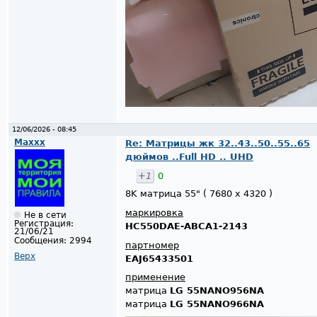
12/06/2026 - 08:45
Maxxx
Re: Матрицы жк 32..43..50..55..65
дюймов ..Full HD .. UHD
+1
0
8K матрица 55" ( 7680 x 4320 )
маркировка
Не в сети
Регистрация:
HC550DAE-ABCA1-2143
21/06/21
Сообщения:
2994
партномер
Верх
EAJ65433501
применение
матрица
LG 55NANO956NA
матрица
LG 55NANO966NA