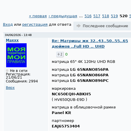
« первая
‹ предыдущая
…
516
517
518
519
520
Страницы
Вход
или
регистрация
для ответа
Последнее сообщение
04/06/2026 - 13:48
Maxxx
Re: Матрицы жк 32..43..50..55..65
дюймов ..Full HD .. UHD
+1
0
матрица 65" 4K 120Hz UHD RGB
матрица
LG 65NANO856PA
Не в сети
Регистрация:
матрица
LG 65NANO866PA
21/06/21
матрица
LG 65NANO896PC
Сообщения:
2994
Верх
маркировка
NC650EQH-ABKH5
( HV650QUB-E9D )
матрица в облицовочной рамке
Panel Kit
партномер
EAJ65753404