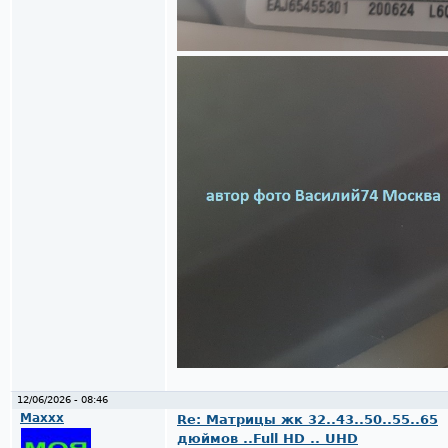
12/06/2026 - 08:46
Maxxx
Re: Матрицы жк 32..43..50..55..65
дюймов ..Full HD .. UHD