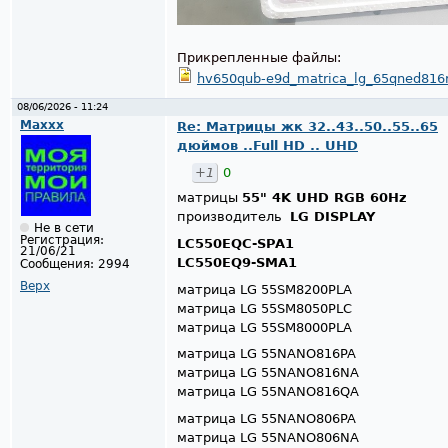
Прикрепленные файлы:
hv650qub-e9d_matrica_lg_65qned816r
08/06/2026 - 11:24
Maxxx
Re: Матрицы жк 32..43..50..55..65
дюймов ..Full HD .. UHD
+1
0
матрицы
55" 4K UHD RGB 60Hz
производитель
LG DISPLAY
Не в сети
Регистрация:
LC550EQC-SPA1
21/06/21
LC550EQ9-SMA1​​​​​​​
Сообщения:
2994
Верх
матрица LG 55SM8200PLA
матрица LG 55SM8050PLC
матрица LG 55SM8000PLA
матрица LG 55NANO816PA
матрица LG 55NANO816NA
матрица LG 55NANO816QA
матрица LG 55NANO806PA
матрица LG 55NANO806NA