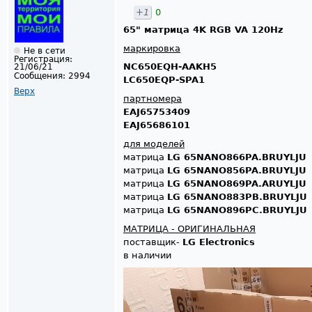
+1
0
65" матрица 4K RGB VA 120Hz
маркировка
Не в сети
Регистрация:
NC650EQH-AAKH5
21/06/21
Сообщения:
2994
LC650EQP-SPA1
Верх
партномера
EAJ65753409
EAJ65686101
для моделей
матрица
LG 65NANO866PA.BRUYLJU
матрица
LG 65NANO856PA.BRUYLJU
матрица
LG 65NANO869PA.ARUYLJU
матрица
LG 65NANO883PB.BRUYLJU
матрица
LG 65NANO896PC.BRUYLJU
МАТРИЦА - ОРИГИНАЛЬНАЯ
поставщик-
LG Electronics
в наличии