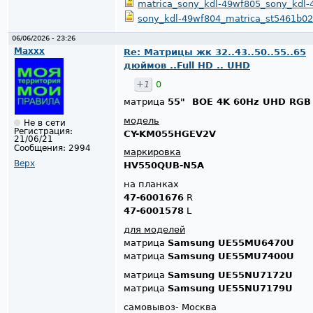
matrica_sony_kdl-49wf805_sony_kdl-
sony_kdl-49wf804_matrica_st5461b02-
06/06/2026 - 23:26
Maxxx
Re: Матрицы жк 32..43..50..55..65
дюймов ..Full HD .. UHD
+1
0
матрица
55" BOE 4K 60Hz UHD RGB
модель
Не в сети
Регистрация:
CY-KM055HGEV2V
21/06/21
Сообщения:
2994
маркировка
Верх
HV550QUB-N5A
на планках
47-6001676
R
47-6001578
L
для моделей
матрица
Samsung UE55MU6470U​​​​​​​
матрица
Samsung UE55MU7400U
матрица
Samsung UE55NU7172U
матрица
Samsung UE55NU7179U
самовывоз- Москва