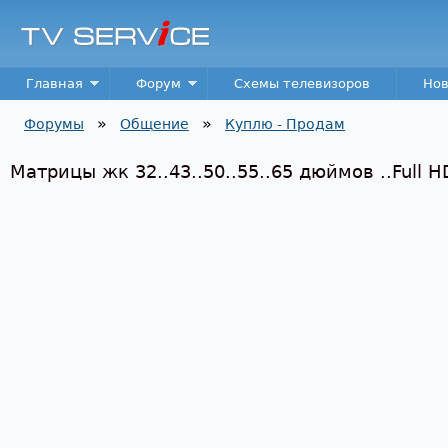
Пер
TV
Service
Main menu
Главная
Форум
Схемы телевизоров
Нов
»
»
Форумы
Общение
Куплю - Продам
Вы здесь
Матрицы жк 32..43..50..55..65 дюймов ..Full H