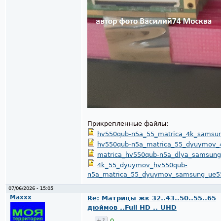
Прикрепленные файлы:
hv550qub-n5a_55_matrica_4k_samsu
hv550qub-n5a_matrica_55_dyuymov_
matrica_hv550qub-n5a_dlya_samsun
4k_55_dyuymov_hv550qub-
n5a_matrica_55_dyuymov_samsung_ue5
07/06/2026 - 15:05
Maxxx
Re: Матрицы жк 32..43..50..55..65
дюймов ..Full HD .. UHD
+1
0