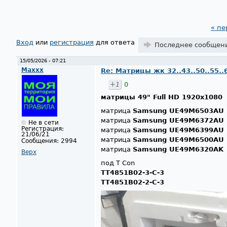
« пе
Страницы
Вход
или
регистрация
для ответа
Последнее сообщен
15/05/2026 - 07:21
Maxxx
Re: Матрицы жк 32..43..50..55..
+1
0
матрицы 49" Full HD 1920x1080
матрица
Samsung UE49M6503AU
матрица
Samsung UE49M6372AU
Не в сети
Регистрация:
матрица
Samsung UE49M6399AU
21/06/21
матрица
Samsung UE49M6500AU
Сообщения:
2994
матрица
Samsung UE49M6320AK
Верх
под T Con
TT4851B02-3-C-3
TT4851B02-2-C-3