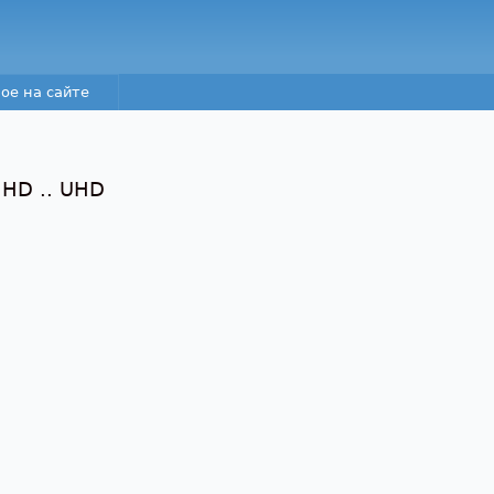
Перейти к основному
содержанию
ое на сайте
 HD .. UHD