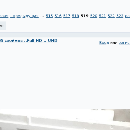
рвая
‹ предыдущая
…
515
516
517
518
519
520
521
522
523
сл
ие
65 дюймов ..Full HD .. UHD
Вход
или
регис