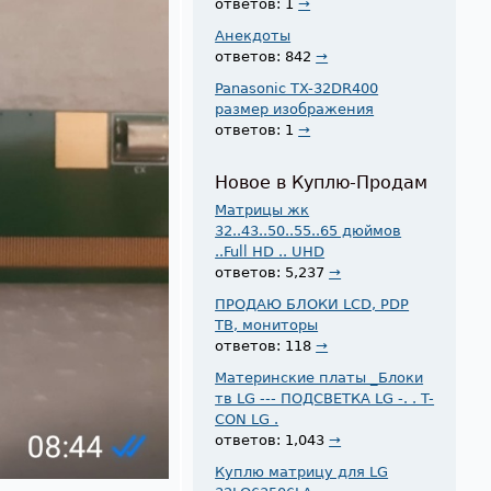
ответов: 1
→
Анекдоты
ответов: 842
→
Panasonic TX-32DR400
размер изображения
ответов: 1
→
Новое в Куплю-Продам
Матрицы жк
32..43..50..55..65 дюймов
..Full HD .. UHD
ответов: 5,237
→
ПРОДАЮ БЛОКИ LCD, PDP
ТВ, мониторы
ответов: 118
→
Материнские платы _Блоки
тв LG --- ПОДСВЕТКА LG -. . T-
CON LG .
ответов: 1,043
→
Куплю матрицу для LG