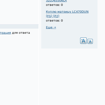
32LQ63506LA
ответов: 0
Куплю матрицу LC470DUN
(FG) (P2)
ответов: 0
Еще →
трация
для ответа