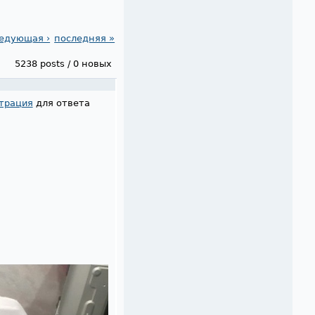
едующая ›
последняя »
5238 posts / 0 новых
трация
для ответа