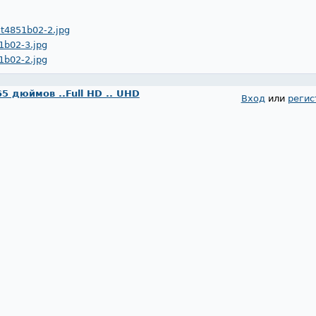
4851b02-2.jpg
b02-3.jpg
b02-2.jpg
65 дюймов ..Full HD .. UHD
Вход
или
регис