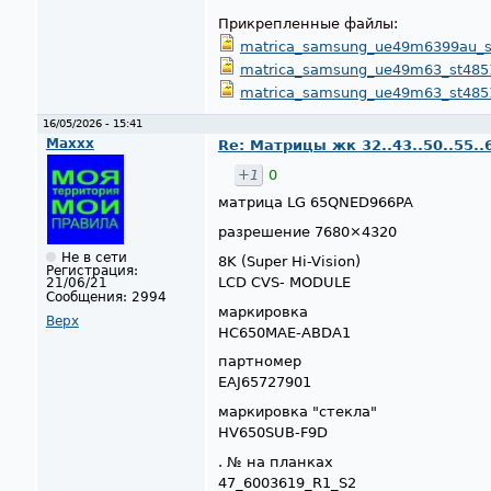
Прикрепленные файлы:
matrica_samsung_ue49m6399au_st
matrica_samsung_ue49m63_st4851
matrica_samsung_ue49m63_st4851
16/05/2026 - 15:41
Maxxx
Re: Матрицы жк 32..43..50..55..
+1
0
матрица LG 65QNED966PA
разрешение 7680×4320
Не в сети
8K (Super Hi-Vision)
Регистрация:
LCD CVS- MODULE
21/06/21
Сообщения:
2994
маркировка
Верх
HC650MAE-ABDA1
партномер
EAJ65727901
маркировка "стекла"
HV650SUB-F9D
. № на планках
47_6003619_R1_S2