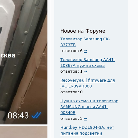
Новое на Форуме
Телевизор Samsung CK-
3373ZR
ответов: 6
→
Телевизор Samsung AA41-
10867A нужна схема
ответов: 1
→
Recovery/Full firmware для
JVC LT-39VH300
ответов: 0
Нужна схема на телевизор
SAMSUNG шасси AA41-
00849B
ответов: 5
→
Huntkey HDZ1804-3A. нет
питания подсветки