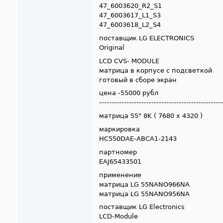
47_6003620_R2_S1
47_6003617_L1_S3
47_6003618_L2_S4
поставщик LG ELECTRONICS
Original
LCD CVS- MODULE
матрица в корпусе с подсветкой
готовый в сборе экран
цена -55000 рубл
-------------------------------------------------
матрица 55" 8K ( 7680 x 4320 )
маркировка
HC550DAE-ABCA1-2143
партномер
EAJ65433501
применение
матрица LG 55NANO966NA
матрица LG 55NANO956NA
поставщик LG Electronics
LCD-Module