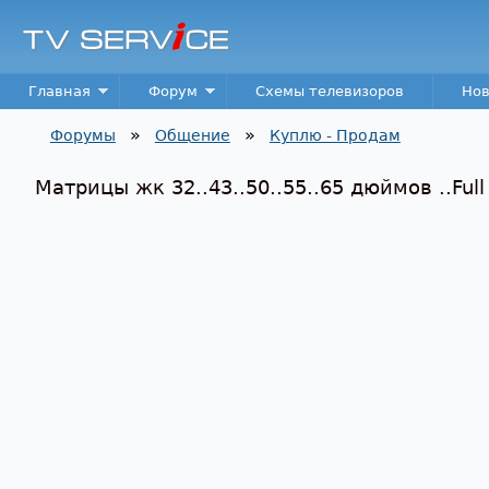
TV
Service
Main menu
Главная
Форум
Схемы телевизоров
Нов
»
»
Форумы
Общение
Куплю - Продам
Вы здесь
Матрицы жк 32..43..50..55..65 дюймов ..Full