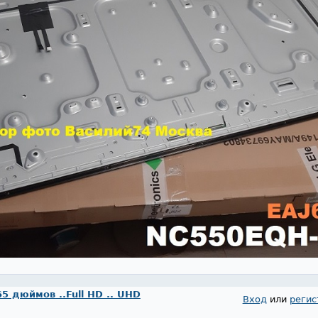
65 дюймов ..Full HD .. UHD
Вход
или
регис