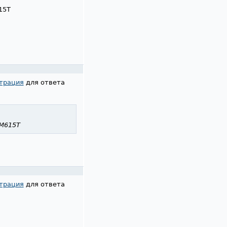
15T
трация
для ответа
LM615T
трация
для ответа