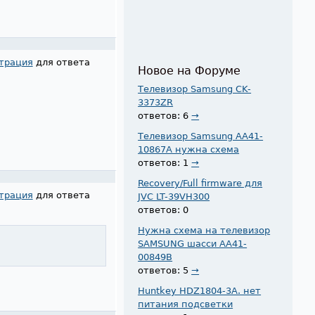
трация
для ответа
Новое на Форуме
Телевизор Samsung CK-
3373ZR
ответов: 6
→
Телевизор Samsung AA41-
10867A нужна схема
ответов: 1
→
Recovery/Full firmware для
трация
для ответа
JVC LT-39VH300
ответов: 0
Нужна схема на телевизор
SAMSUNG шасси AA41-
00849B
ответов: 5
→
Huntkey HDZ1804-3A. нет
питания подсветки