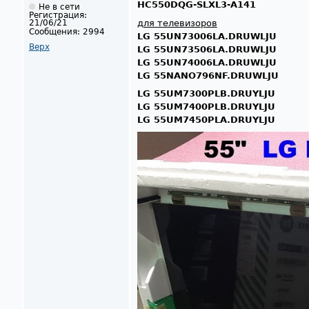
HC550DQG-SLXL3-A141
Не в сети
Регистрация:
для телевизоров
21/06/21
Сообщения:
2994
LG 55UN73006LA.DRUWLJU
Верх
LG 55UN73506LA.DRUWLJU
LG 55UN74006LA.DRUWLJU
LG 55NANO796NF.DRUWLJU
LG 55UM7300PLB.DRUYLJU
LG 55UM7400PLB.DRUYLJU
LG 55UM7450PLA.DRUYLJU