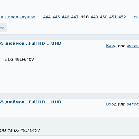
ая
‹ предыдущая
…
444
445
446
447
448
449
450
451
452
…
сл
ие
65 дюймов ..Full HD .. UHD
Вход
или
регис
 тв LG 49LF640V
65 дюймов ..Full HD .. UHD
Вход
или
регис
ля тв LG 49LF640V