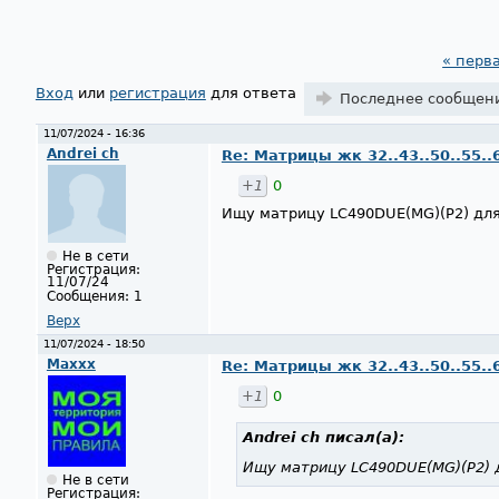
« перв
Страницы
Вход
или
регистрация
для ответа
Последнее сообщен
11/07/2024 - 16:36
Andrei ch
Re: Матрицы жк 32..43..50..55..
+1
0
Ищу матрицу LC490DUE(MG)(P2) для
Не в сети
Регистрация:
11/07/24
Сообщения:
1
Верх
11/07/2024 - 18:50
Maxxx
Re: Матрицы жк 32..43..50..55..
+1
0
Andrei ch
писал(а):
Ищу матрицу LC490DUE(MG)(P2) д
Не в сети
Регистрация: