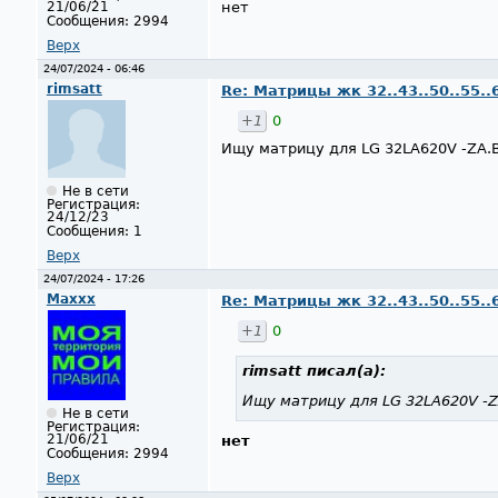
21/06/21
нет
Сообщения:
2994
Верх
24/07/2024 - 06:46
rimsatt
Re: Матрицы жк 32..43..50..55..
+1
0
Ищу матрицу для LG 32LA620V -ZA.
Не в сети
Регистрация:
24/12/23
Сообщения:
1
Верх
24/07/2024 - 17:26
Maxxx
Re: Матрицы жк 32..43..50..55..
+1
0
rimsatt
писал(а):
Ищу матрицу для LG 32LA620V -Z
Не в сети
Регистрация:
21/06/21
нет
Сообщения:
2994
Верх