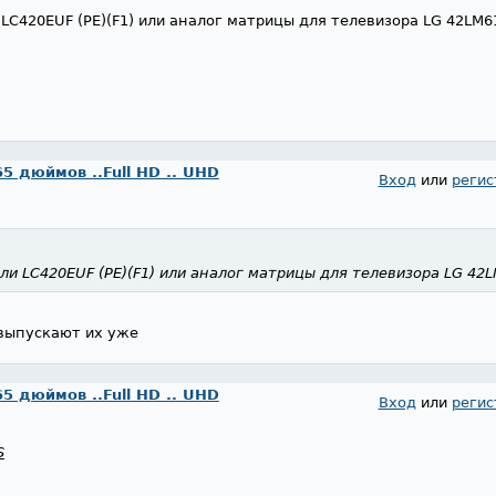
 LC420EUF (PE)(F1) или аналог матрицы для телевизора LG 42LM6
65 дюймов ..Full HD .. UHD
Вход
или
регис
ли LC420EUF (PE)(F1) или аналог матрицы для телевизора LG 42
е выпускают их уже
65 дюймов ..Full HD .. UHD
Вход
или
регис
S