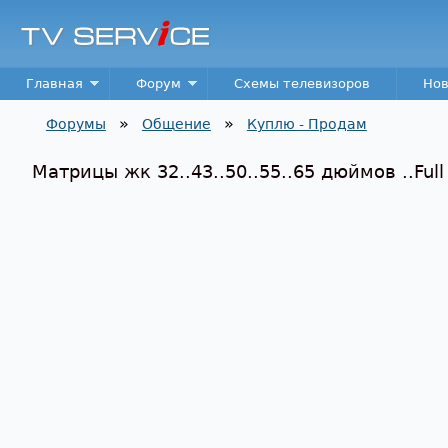
TV
Service
Main menu
Главная
Форум
Схемы телевизоров
Нов
»
»
Форумы
Общение
Куплю - Продам
Вы здесь
Матрицы жк 32..43..50..55..65 дюймов ..Full