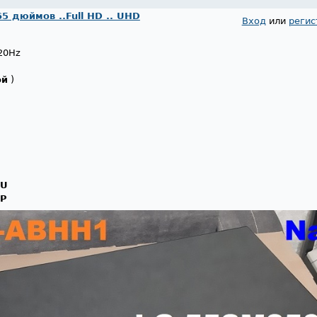
65 дюймов ..Full HD .. UHD
Вход
или
регис
20Hz
ой
)
JU
JP