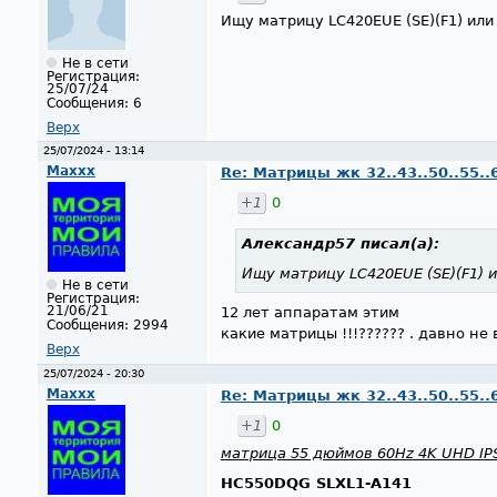
Ищу матрицу LC420EUE (SE)(F1) или
Не в сети
Регистрация:
25/07/24
Сообщения:
6
Верх
25/07/2024 - 13:14
Maxxx
Re: Матрицы жк 32..43..50..55..
+1
0
Александр57
писал(а):
Ищу матрицу LC420EUE (SE)(F1) и
Не в сети
Регистрация:
21/06/21
12 лет аппаратам этим
Сообщения:
2994
какие матрицы !!!?????? . давно н
Верх
25/07/2024 - 20:30
Maxxx
Re: Матрицы жк 32..43..50..55..
+1
0
матрица 55 дюймов 60Hz 4K UHD IP
HC550DQG SLXL1-A141