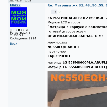
25/07/2024 - 02:28
Maxxx
Re: Матрицы жк 32..43..50..55..
+1
0
4K МАТРИЦЫ 3840 x 2160 RGB
1
Модуль LCD в сборе
(
матрица в корпусе с подсветк
Не в сети
готовый ,в сборе экран
Регистрация:
21/06/21
ОРИГИНАЛЬНАЯ ЗАПЧАСТЬ !!!
Сообщения:
2994
маркировка
Верх
NC550EQH-ABHH1
партномер
EAJ64948301
матрица
LG 55SM8600PLA.ARUFL
матрица
LG 55SM8500PLA.BEUFL