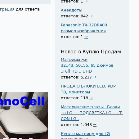
ответов: 1
→
трация
для ответа
Анекдоты
ответов: 842
→
Panasonic TX-32DR400
размер изображения
ответов: 1
→
Новое в Куплю-Продам
Матрицы жк
32..43..50..55..65 дюймов
..Full HD .. UHD
ответов: 5,237
→
ПРОДАЮ БЛОКИ LCD, PDP
ТВ, мониторы
ответов: 118
→
Материнские платы _Блоки
тв LG --- ПОДСВЕТКА LG -. . T-
CON LG .
ответов: 1,043
→
Куплю матрицу для LG