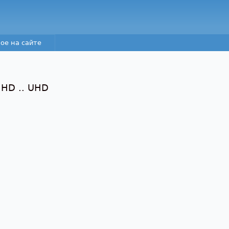
Перейти к основному
содержанию
ое на сайте
 HD .. UHD