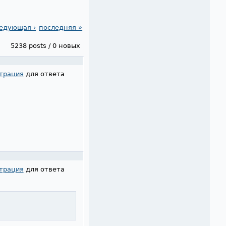
едующая ›
последняя »
5238 posts / 0 новых
трация
для ответа
трация
для ответа