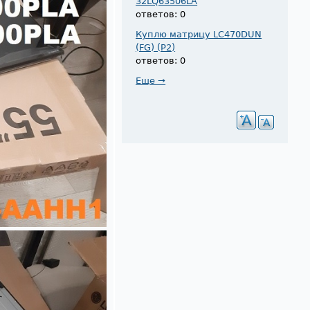
32LQ63506LA
ответов: 0
Куплю матрицу LC470DUN
(FG) (P2)
ответов: 0
Еще →