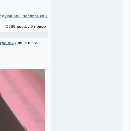
едующая ›
последняя »
5239 posts / 0 новых
трация
для ответа