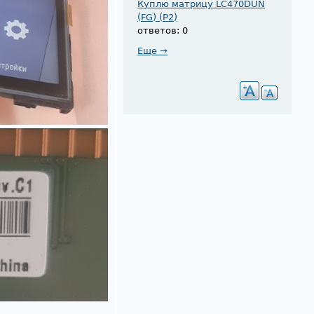
Куплю матрицу LC470DUN
(FG) (P2)
ответов: 0
Еще →