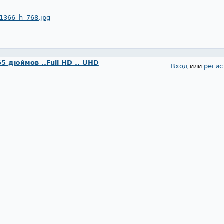
1366_h_768.jpg
65 дюймов ..Full HD .. UHD
Вход
или
регис