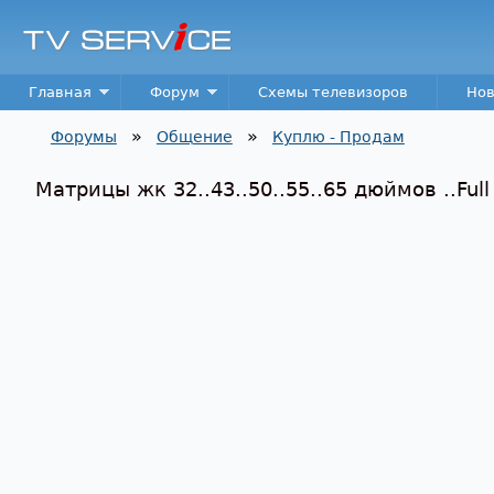
TV
Service
Main menu
Главная
Форум
Схемы телевизоров
Нов
»
»
Форумы
Общение
Куплю - Продам
Вы здесь
Матрицы жк 32..43..50..55..65 дюймов ..Full