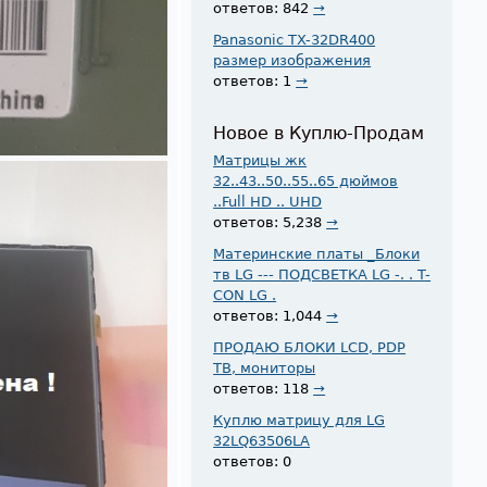
ответов: 842
→
Panasonic TX-32DR400
размер изображения
ответов: 1
→
Новое в Куплю-Продам
Матрицы жк
32..43..50..55..65 дюймов
..Full HD .. UHD
ответов: 5,238
→
Материнские платы _Блоки
тв LG --- ПОДСВЕТКА LG -. . T-
CON LG .
ответов: 1,044
→
ПРОДАЮ БЛОКИ LCD, PDP
ТВ, мониторы
ответов: 118
→
Куплю матрицу для LG
32LQ63506LA
ответов: 0