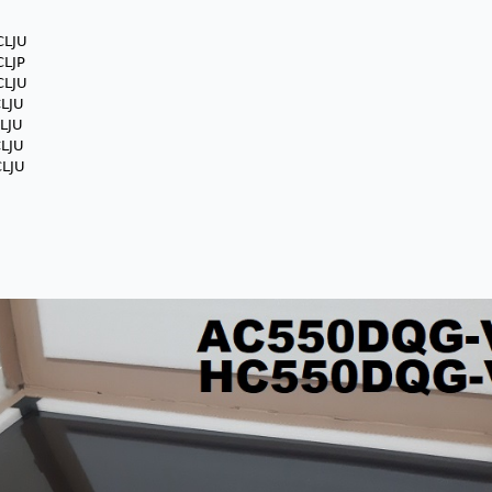
CLJU
​​​​
CLJU
LJU
​​​​
LJU
​​​​