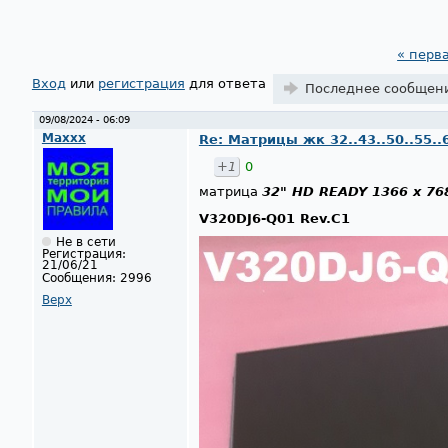
« перв
Страницы
Вход
или
регистрация
для ответа
Последнее сообщен
09/08/2024 - 06:09
Maxxx
Re: Матрицы жк 32..43..50..55..
+1
0
матрица
32" HD READY 1366 x 76
V320DJ6-Q01 Rev.C1
Не в сети
Регистрация:
21/06/21
Сообщения:
2996
Верх