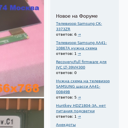
Новое на Форуме
Телевизор Samsung CK-
3373ZR
ответов: 6
→
Телевизор Samsung AA41-
10867A нужна схема
ответов: 1
→
Recovery/Full firmware для
JVC LT-39VH300
ответов: 0
Нужна схема на телевизор
SAMSUNG шасси AA41-
00849B
ответов: 5
→
Huntkey HDZ1804-3A. нет
питания подсветки
ответов: 1
→
Анекдоты