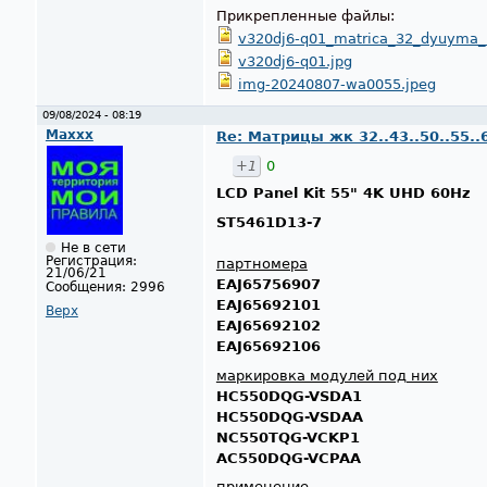
Прикрепленные файлы:
v320dj6-q01_matrica_32_dyuyma_
v320dj6-q01.jpg
img-20240807-wa0055.jpeg
09/08/2024 - 08:19
Maxxx
Re: Матрицы жк 32..43..50..55..
+1
0
LCD Panel Kit 55" 4K UHD 60Hz
ST5461D13-7
Не в сети
Регистрация:
партномера
21/06/21
EAJ65756907
​​​​​​​
Сообщения:
2996
EAJ65692101
Верх
EAJ65692102
EAJ65692106
маркировка модулей под них
HC550DQG-VSDA1
HC550DQG-VSDAA​​​​​​​
NC550TQG-VCKP1
AC550DQG-VCPAA
применение