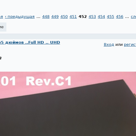
ая
‹ предыдущая
…
448
449
450
451
452
453
454
455
456
…
сл
ие
65 дюймов ..Full HD .. UHD
Вход
или
регис
8