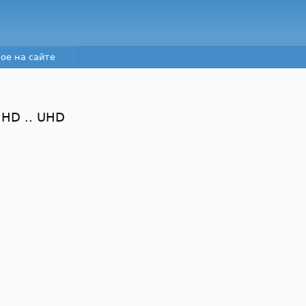
Перейти к основному
содержанию
ое на сайте
 HD .. UHD