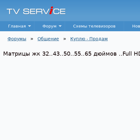
Пер
TV
Service
Main menu
Главная
Форум
Схемы телевизоров
Нов
»
»
Форумы
Общение
Куплю - Продам
Вы здесь
Матрицы жк 32..43..50..55..65 дюймов ..Full H