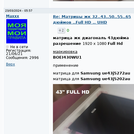
23/03/2024 - 05:57
Maxxx
Re: Матрицы жк 32..43..50..55..65
дюймов ..Full HD .. UHD
+1
0
матрица жк диагональ 43дюйма
разрешение
1920 x 1080
Full Hd
Не в сети
Регистрация:
маркировка
21/06/21
BOEI430WU1
Сообщения:
2996
Верх
применение
матрица для
Samsung ue43j5272au
матрица для
Samsung ue43j5202au