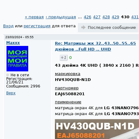
« первая
‹ предыдущая
…
426
427
428
429
430
431
Страницы
Вход
или
регистрация
для ответа
Последнее сообщение
23/03/2024 - 05:55
Maxxx
Re: Матрицы жк 32..43..50..55..65
дюймов ..Full HD .. UHD
+1
0
43 дюйма 4K UHD ( 3840 x 2160 ) 
маркировка
Не в сети
Регистрация:
HV430QUB-N1D
21/06/21
Сообщения:
2996
партномер
Верх
EAJ65088201
применение
матрица-зкран 4K для
LG 43NANO79
матрица-зкран 4K для
LG 43NANO79