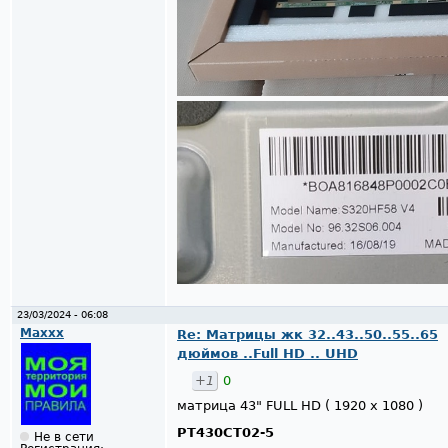
23/03/2024 - 06:08
Maxxx
Re: Матрицы жк 32..43..50..55..65
дюймов ..Full HD .. UHD
+1
0
матрица 43" FULL HD ( 1920 x 1080 )
PT430CT02-5
Не в сети