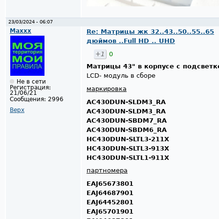
23/03/2024 - 06:07
Maxxx
Re: Матрицы жк 32..43..50..55..65
дюймов ..Full HD .. UHD
+1
0
Матрицы 43" в корпусе с подсветк
LCD- модуль в сборе
Не в сети
Регистрация:
маркировка
21/06/21
Сообщения:
2996
AC430DUN-SLDM3_RA
Верх
AC430DUN-SLDM3_RA
AC430DUN-SBDM7_RA
AC430DUN-SBDM6_RA
HC430DUN-SLTL3-211X
HC430DUN-SLTL3-913X
HC430DUN-SLTL1-911X
партномера
EAJ65673801
EAJ64687901
EAJ64452801
EAJ65701901