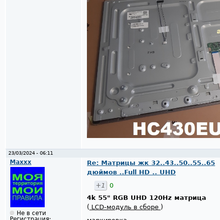
23/03/2024 - 06:11
Maxxx
Re: Матрицы жк 32..43..50..55..65
дюймов ..Full HD .. UHD
+1
0
4k 55" RGB UHD 120Hz матрица
(
LCD-модуль в сборе
)
Не в сети
Регистрация: