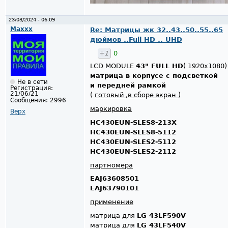
23/03/2024 - 06:09
Maxxx
Re: Матрицы жк 32..43..50..55..65
дюймов ..Full HD .. UHD
+1
0
LCD MODULE
43" FULL HD
( 1920x1080)
матрица в корпусе с подсветкой
Не в сети
и передней рамкой
Регистрация:
21/06/21
(
готовый ,в сборе экран
)
Сообщения:
2996
маркировка
Верх
HC430EUN-SLES8-213X
HC430EUN-SLES8-5112
HC430EUN-SLES2-5112
HC430EUN-SLES2-2112
партномера
EAJ63608501
EAJ63790101
применение
матрица для
LG 43LF590V
матрица для
LG 43LF540V