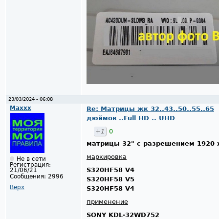
23/03/2024 - 06:08
Maxxx
Re: Матрицы жк 32..43..50..55..65
дюймов ..Full HD .. UHD
+1
0
матрицы 32" с разрешением 1920 
маркировка
Не в сети
Регистрация:
S320HF58 V4
21/06/21
Сообщения:
2996
S320HF58 V5
Верх
S320HF58 V4
применение
SONY KDL-32WD752