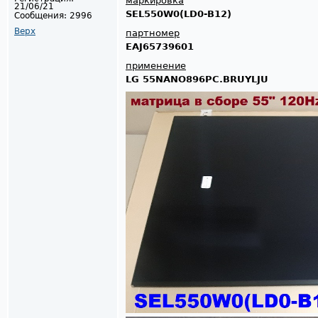
маркировка
21/06/21
SEL550W0(LD0-B12)
Сообщения:
2996
Верх
партномер
EAJ65739601
применение
LG 55NANO896PC.BRUYLJU