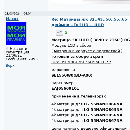
23/03/2024 - 06:04
Maxxx
Re: Матрицы жк 32..43..50..55..65
дюймов ..Full HD .. UHD
+1
0
Матрица 4K UHD ( 3840 x 2160 ) R
Модуль LCD в сборе
Не в сети
(
матрица в корпусе с подсветкой
)
Регистрация:
21/06/21
готовый ,в сборе экран
Сообщения:
2996
ОРИГИНАЛЬНАЯ ЗАПЧАСТЬ !!!
Верх
маркировка
SEL550W0(BD-A00)
партномер
EAJ65669101
применение в телевизорах
4k матрица для
LG 55NANO866NA
4k матрица для
LG 55NANO863NA
4k матрица для
LG 55NANO856NA
4k матрица для
LG 55NANO867NA
цена намного дешевле официальной