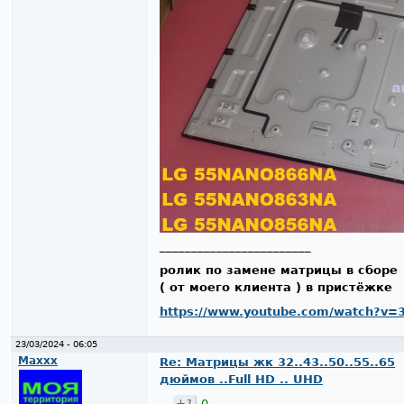
________________________
ролик по замене матрицы в сборе
( от моего клиента ) в пристёжке
https://www.youtube.com/watch?v=
23/03/2024 - 06:05
Maxxx
Re: Матрицы жк 32..43..50..55..65
дюймов ..Full HD .. UHD
+1
0