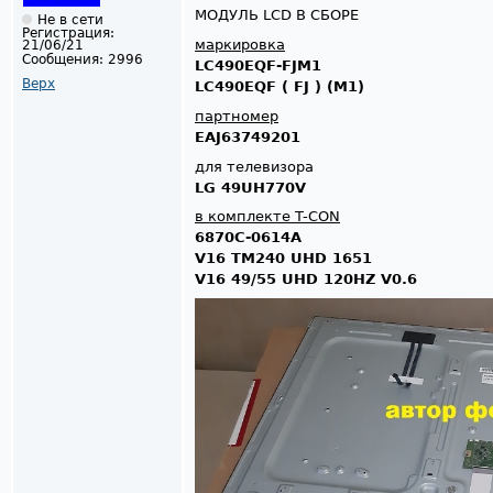
МОДУЛЬ LCD В СБОРЕ
Не в сети
Регистрация:
маркировка
21/06/21
Сообщения:
2996
LC490EQF-FJM1
Верх
LC490EQF ( FJ ) (M1)
партномер
EAJ63749201
для телевизора
LG 49UH770V
в комплекте T-CON
6870C-0614A
V16 TM240 UHD 1651
V16 49/55 UHD 120HZ V0.6