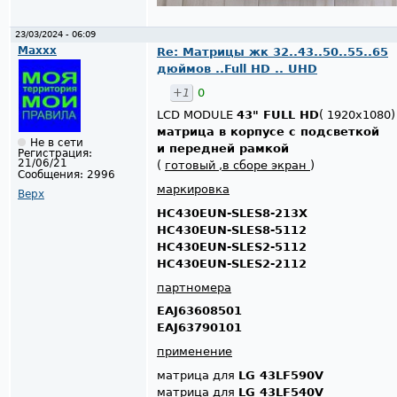
23/03/2024 - 06:09
Maxxx
Re: Матрицы жк 32..43..50..55..65
дюймов ..Full HD .. UHD
+1
0
LCD MODULE
43" FULL HD
( 1920x1080)
матрица в корпусе с подсветкой
Не в сети
и передней рамкой
Регистрация:
21/06/21
(
готовый ,в сборе экран
)
Сообщения:
2996
маркировка
Верх
HC430EUN-SLES8-213X
HC430EUN-SLES8-5112
HC430EUN-SLES2-5112
HC430EUN-SLES2-2112
партномера
EAJ63608501
EAJ63790101
применение
матрица для
LG 43LF590V
матрица для
LG 43LF540V