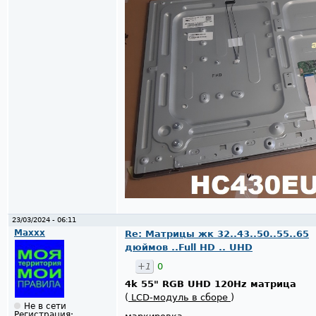
23/03/2024 - 06:11
Maxxx
Re: Матрицы жк 32..43..50..55..65
дюймов ..Full HD .. UHD
+1
0
4k 55" RGB UHD 120Hz матрица
(
LCD-модуль в сборе
)
Не в сети
Регистрация: