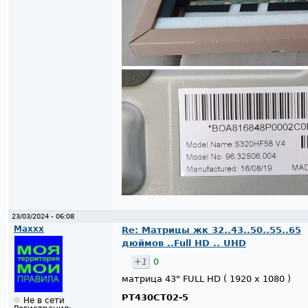
23/03/2024 - 06:08
Maxxx
Re: Матрицы жк 32..43..50..55..65
дюймов ..Full HD .. UHD
+1
0
матрица 43" FULL HD ( 1920 x 1080 )
PT430CT02-5
Не в сети