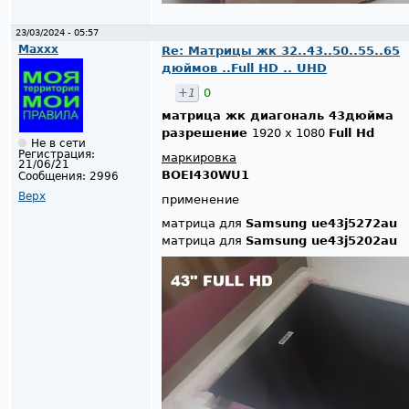
23/03/2024 - 05:57
Maxxx
Re: Матрицы жк 32..43..50..55..65
дюймов ..Full HD .. UHD
+1
0
матрица жк диагональ 43дюйма
разрешение
1920 x 1080
Full Hd
Не в сети
Регистрация:
маркировка
21/06/21
BOEI430WU1
Сообщения:
2996
Верх
применение
матрица для
Samsung ue43j5272au
матрица для
Samsung ue43j5202au