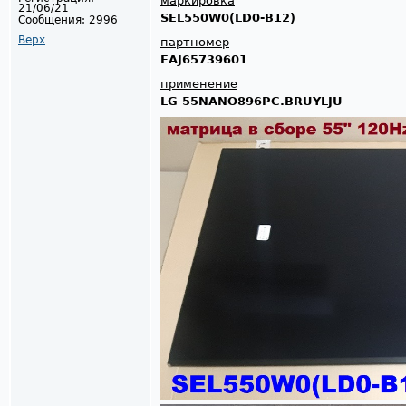
маркировка
21/06/21
SEL550W0(LD0-B12)
Сообщения:
2996
Верх
партномер
EAJ65739601
применение
LG 55NANO896PC.BRUYLJU