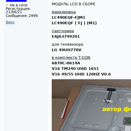
МОДУЛЬ LCD В СБОРЕ
Не в сети
Регистрация:
маркировка
21/06/21
Сообщения:
2996
LC490EQF-FJM1
Верх
LC490EQF ( FJ ) (M1)
партномер
EAJ63749201
для телевизора
LG 49UH770V
в комплекте T-CON
6870C-0614A
V16 TM240 UHD 1651
V16 49/55 UHD 120HZ V0.6