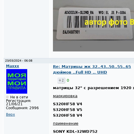
23/03/2024 - 06:08
Maxxx
Re: Матрицы жк 32..43..50..55..65
дюймов ..Full HD .. UHD
+1
0
матрицы 32" с разрешением 1920 
маркировка
Не в сети
Регистрация:
S320HF58 V4
21/06/21
Сообщения:
2996
S320HF58 V5
Верх
S320HF58 V4
применение
SONY KDL-32WD752