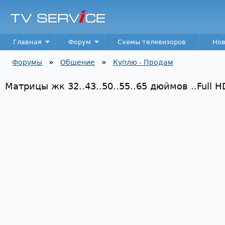
Пер
TV
Service
Main menu
Главная
Форум
Схемы телевизоров
Нов
»
»
Форумы
Общение
Куплю - Продам
Вы здесь
Матрицы жк 32..43..50..55..65 дюймов ..Full H