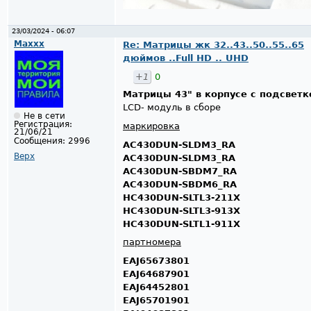
23/03/2024 - 06:07
Maxxx
Re: Матрицы жк 32..43..50..55..65
дюймов ..Full HD .. UHD
+1
0
Матрицы 43" в корпусе с подсветк
LCD- модуль в сборе
Не в сети
Регистрация:
маркировка
21/06/21
Сообщения:
2996
AC430DUN-SLDM3_RA
Верх
AC430DUN-SLDM3_RA
AC430DUN-SBDM7_RA
AC430DUN-SBDM6_RA
HC430DUN-SLTL3-211X
HC430DUN-SLTL3-913X
HC430DUN-SLTL1-911X
партномера
EAJ65673801
EAJ64687901
EAJ64452801
EAJ65701901