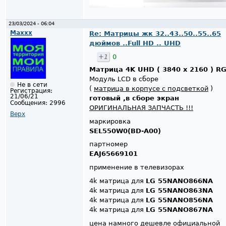
23/03/2024 - 06:04
Maxxx
Re: Матрицы жк 32..43..50..55..65
дюймов ..Full HD .. UHD
+1
0
Матрица 4K UHD ( 3840 x 2160 ) R
Модуль LCD в сборе
Не в сети
(
матрица в корпусе с подсветкой
)
Регистрация:
21/06/21
готовый ,в сборе экран
Сообщения:
2996
ОРИГИНАЛЬНАЯ ЗАПЧАСТЬ !!!
Верх
маркировка
SEL550W0(BD-A00)
партномер
EAJ65669101
применение в телевизорах
4k матрица для
LG 55NANO866NA
4k матрица для
LG 55NANO863NA
4k матрица для
LG 55NANO856NA
4k матрица для
LG 55NANO867NA
цена намного дешевле официальной