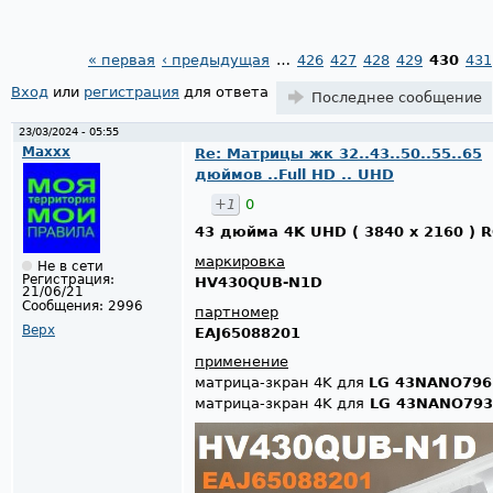
« первая
‹ предыдущая
…
426
427
428
429
430
431
Страницы
Вход
или
регистрация
для ответа
Последнее сообщение
23/03/2024 - 05:55
Maxxx
Re: Матрицы жк 32..43..50..55..65
дюймов ..Full HD .. UHD
+1
0
43 дюйма 4K UHD ( 3840 x 2160 ) 
маркировка
Не в сети
Регистрация:
HV430QUB-N1D
21/06/21
Сообщения:
2996
партномер
Верх
EAJ65088201
применение
матрица-зкран 4K для
LG 43NANO79
матрица-зкран 4K для
LG 43NANO79