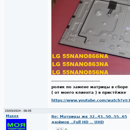
________________________
ролик по замене матрицы в сборе
( от моего клиента ) в пристёжке
https://www.youtube.com/watch?v=
23/03/2024 - 06:05
Maxxx
Re: Матрицы жк 32..43..50..55..65
дюймов ..Full HD .. UHD
+1
0