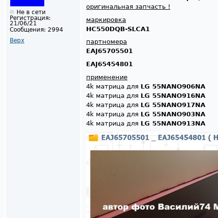
оригинальная запчасть !
Не в сети
Регистрация:
маркировка
21/06/21
HC550DQB-SLCA1
Сообщения:
2994
Верх
партномера
EAJ65705501
EAJ65454801
применение
4k матрица для
LG 55NANO906NA
4k матрица для
LG 55NANO916NA
4k матрица для
LG 55NANO917NA
4k матрица для
LG 55NANO903NA
4k матрица для
LG 55NANO913NA