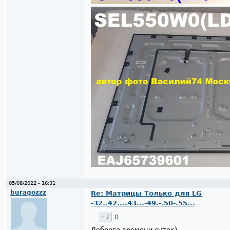
05/08/2022 - 16:31
buragozzz
Re: Матрицы Только для LG
-32..42....43...-49.-.50-.55...
+1
0
Доброго времени суток)