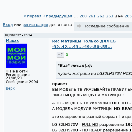
« первая
‹ предыдущая
…
260
261
262
263
264
265
Страницы
Вход
или
регистрация
для ответа
Последнее сообщение
02/08/2022 - 20:54
Maxxx
Re: Матрицы Только для LG
-32..42....43...-49.-.50-.55...
+1
0
"Ваз"
писал(а):
Не в сети
нужна матрица на LG32LH570V HC3
Регистрация:
21/06/21
Сообщения:
2994
привет
Верх
ВЫ МОДЕЛЬ ТВ УКАЗЫВАЙТЕ ПРАВИЛЬ
ЛИБО МОДЕЛЬ МОДУЛЯ МАТРИЦЫ !
А ТО - МОДЕЛЬ ТВ УКАЗАЛИ
FULL HD -
А МОДЕЛЬ МОДУЛЯ МАТРИЦЫ
HD REA
это совершенно разный формат ! и цена
LG 32LH570
V
-
FULL HD
разрешение
19
LG 32LH570
U
-
HD READY
разрешение
1