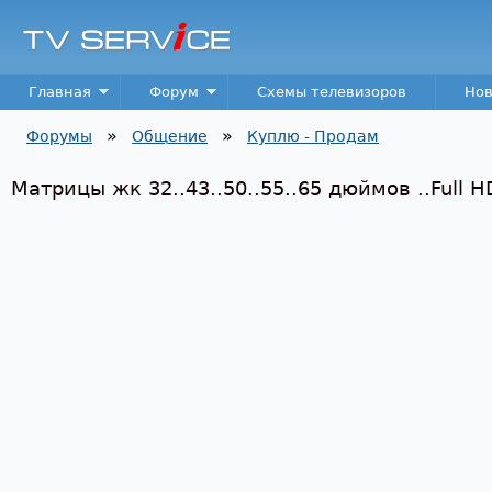
Пер
TV
Service
Main menu
Главная
Форум
Схемы телевизоров
Нов
»
»
Форумы
Общение
Куплю - Продам
Вы здесь
Матрицы жк 32..43..50..55..65 дюймов ..Full H