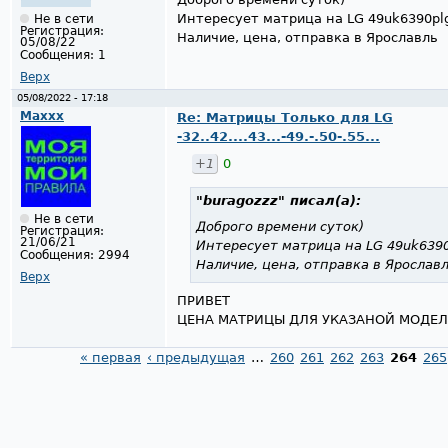
Интересует матрица на LG 49uk6390pl
Не в сети
Регистрация:
Наличие, цена, отправка в Ярославль
05/08/22
Сообщения:
1
Верх
05/08/2022 - 17:18
Maxxx
Re: Матрицы Только для LG
-32..42....43...-49.-.50-.55...
+1
0
"buragozzz"
писал(а):
Не в сети
Доброго времени суток)
Регистрация:
21/06/21
Интересует матрица на LG 49uk639
Сообщения:
2994
Наличие, цена, отправка в Ярослав
Верх
ПРИВЕТ
ЦЕНА МАТРИЦЫ ДЛЯ УКАЗАНОЙ МОДЕЛИ
« первая
‹ предыдущая
…
260
261
262
263
264
265
Страницы