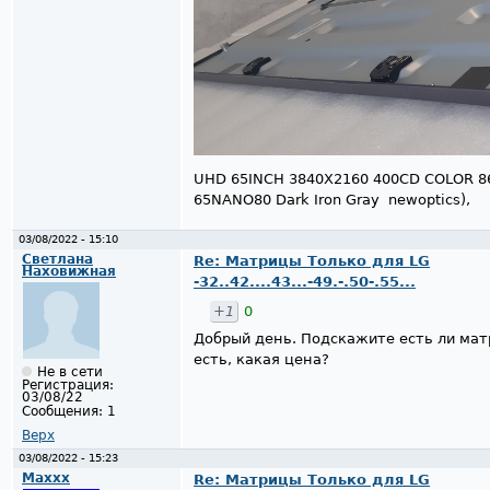
UHD 65INCH 3840X2160 400CD COLOR 86%
65NANO80 Dark Iron Gray newoptics),
03/08/2022 - 15:10
Светлана
Re: Матрицы Только для LG
Наховижная
-32..42....43...-49.-.50-.55...
+1
0
Добрый день. Подскажите есть ли мат
есть, какая цена?
Не в сети
Регистрация:
03/08/22
Сообщения:
1
Верх
03/08/2022 - 15:23
Maxxx
Re: Матрицы Только для LG