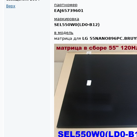
партномер
Верх
EAJ65739601
маркировка
SEL550W0(LD0-B12)
в модель
матрица для
LG 55NANO896PC.BRUY