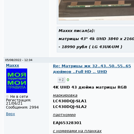
Maxxx
писал(а):
матрицы 43" 4k UHD 3840 x 216
- 18990 рубл ( LG 43
UK-UM
)
05/08/2022 - 12:34
Maxxx
Re: Матрицы жк 32..43..50..55..65
дюймов ..Full HD .. UHD
+1
0
4K UHD 43 дюйма матрицы RGB
маркировка
Не в сети
Регистрация:
LC430DQJ-SLA1
21/06/21
LC430DQJ-SLA2
Сообщения:
2994
Верх
партномер
EAJ65328301
с номерами на планках