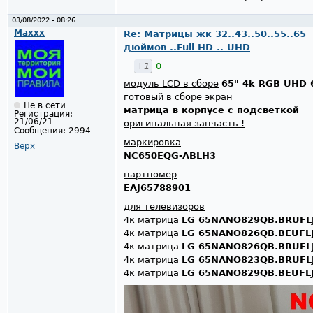
03/08/2022 - 08:26
Maxxx
Re: Матрицы жк 32..43..50..55..65
дюймов ..Full HD .. UHD
+1
0
модуль LCD в сборе
65" 4k RGB UHD 
готовый в сборе экран
Не в сети
матрица в корпусе с подсветкой
Регистрация:
21/06/21
оригинальная запчасть !
Сообщения:
2994
маркировка
Верх
NC650EQG-ABLH3
партномер
EAJ65788901
для телевизоров
4к матрица
LG 65NANO829QB.BRUFL
4к матрица
LG 65NANO826QB.BEUFL
4к матрица
LG 65NANO826QB.BRUFL
4к матрица
LG 65NANO823QB.BRUFL
4к матрица
LG 65NANO829QB.BEUFL