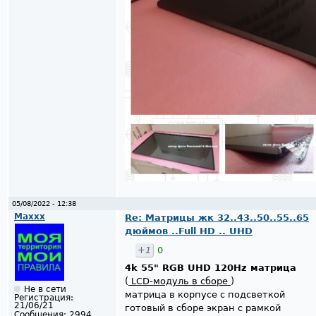
05/08/2022 - 12:38
Maxxx
Re: Матрицы жк 32..43..50..55..65
дюймов ..Full HD .. UHD
+1
0
4k 55" RGB UHD 120Hz матрица
(
LCD-модуль в сборе
)
Не в сети
матрица в корпусе с подсветкой
Регистрация:
21/06/21
готовый в сборе экран с рамкой
Сообщения:
2994