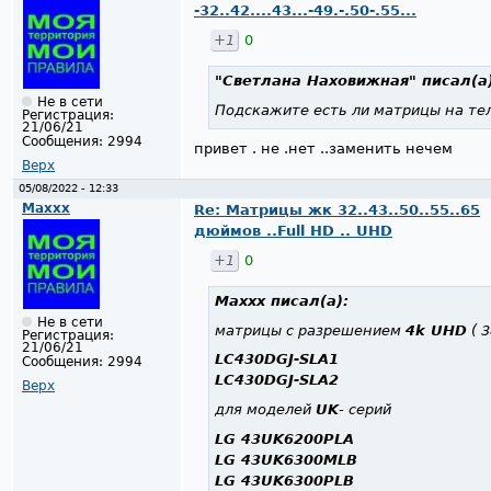
-32..42....43...-49.-.50-.55...
+1
0
"Светлана Наховижная"
писал(а)
Не в сети
Подскажите есть ли матрицы на те
Регистрация:
21/06/21
Сообщения:
2994
привет . не .нет ..заменить нечем
Верх
05/08/2022 - 12:33
Maxxx
Re: Матрицы жк 32..43..50..55..65
дюймов ..Full HD .. UHD
+1
0
Maxxx
писал(а):
Не в сети
матрицы с разрешением
4k UHD
( 3
Регистрация:
21/06/21
LC430DGJ-SLA1
Сообщения:
2994
LC430DGJ-SLA2
Верх
для моделей
UK
- серий
LG 43UK6200PLA
LG 43UK6300MLB
LG 43UK6300PLB