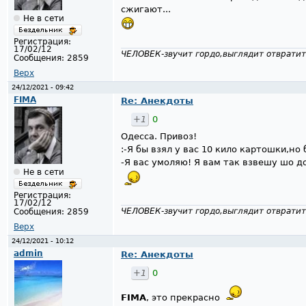
сжигают...
Не в сети
Регистрация:
17/02/12
ЧЕЛОВЕК-звучит гордо,выглядит отвратит
Сообщения:
2859
Верх
24/12/2021 - 09:42
FIMA
Re: Анекдоты
+1
0
Одесса. Привоз!
:-Я бы взял у вас 10 кило картошки,но
-Я вас умоляю! Я вам так взвешу шо д
Не в сети
Регистрация:
17/02/12
ЧЕЛОВЕК-звучит гордо,выглядит отвратит
Сообщения:
2859
Верх
24/12/2021 - 10:12
admin
Re: Анекдоты
+1
0
FIMA
, это прекрасно