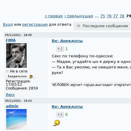
« первая
‹ предыдущая
…
75
76
77
78
7
Страницы
Вход
или
регистрация
для ответа
Последнее сообщение
05/11/2021 - 18:49
FIMA
Re: Анекдоты
+1
1
Секс по телефону по-одесски:
— Мадам, угадайте шо я держу в одно
— Та я Вас умоляю, не смешите меня,
Не в сети
руке?
Регистрация:
17/02/12
ЧЕЛОВЕК-звучит гордо,выглядит отвратит
Сообщения:
2859
Верх
05/11/2021 - 19:24
admin
Re: Анекдоты
+1
0