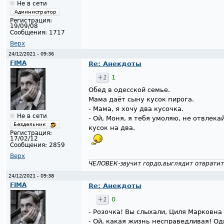
Не в сети
Регистрация:
19/09/08
Сообщения:
1717
Верх
24/12/2021 - 09:36
FIMA
Re: Анекдоты
+1
1
Обед в одесской семье.
Мама даёт сыну кусок пирога.
- Мама, я хочу два кусочка.
Не в сети
- Ой, Моня, я тебя умоляю, не отвлек
кусок на два.
Регистрация:
17/02/12
Сообщения:
2859
Верх
ЧЕЛОВЕК-звучит гордо,выглядит отвратит
24/12/2021 - 09:38
FIMA
Re: Анекдоты
+1
0
- Розочка! Вы слыхали, Циля Марковна
- Ой, какая жизнь несправедливая! Од