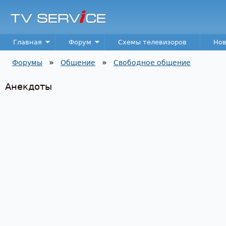
Пер
TV
Service
Main menu
Главная
Форум
Схемы телевизоров
Нов
»
»
Форумы
Общение
Свободное общение
Вы здесь
Анекдоты