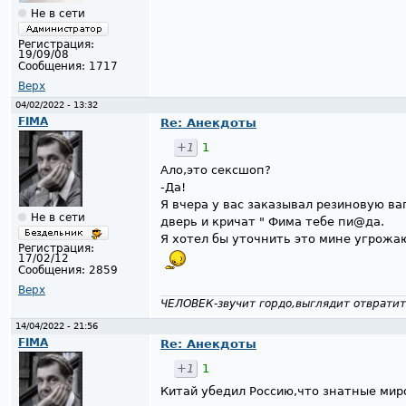
Не в сети
Регистрация:
19/09/08
Сообщения:
1717
Верх
04/02/2022 - 13:32
FIMA
Re: Анекдоты
+1
1
Ало,это сексшоп?
-Да!
Я вчера у вас заказывал резиновую ва
Не в сети
дверь и кричат " Фима тебе пи@да.
Я хотел бы уточнить это мине угрожаю
Регистрация:
17/02/12
Сообщения:
2859
Верх
ЧЕЛОВЕК-звучит гордо,выглядит отвратит
14/04/2022 - 21:56
FIMA
Re: Анекдоты
+1
1
Китай убедил Россию,что знатные мир