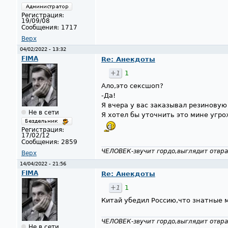
Регистрация:
19/09/08
Сообщения:
1717
Верх
04/02/2022 - 13:32
FIMA
Re: Анекдоты
+1
1
Ало,это сексшоп?
-Да!
Я вчера у вас заказывал резиновую
Не в сети
Я хотел бы уточнить это мине угро
Регистрация:
17/02/12
Сообщения:
2859
ЧЕЛОВЕК-звучит гордо,выглядит отвра
Верх
14/04/2022 - 21:56
FIMA
Re: Анекдоты
+1
1
Китай убедил Россию,что знатные 
ЧЕЛОВЕК-звучит гордо,выглядит отвра
Не в сети