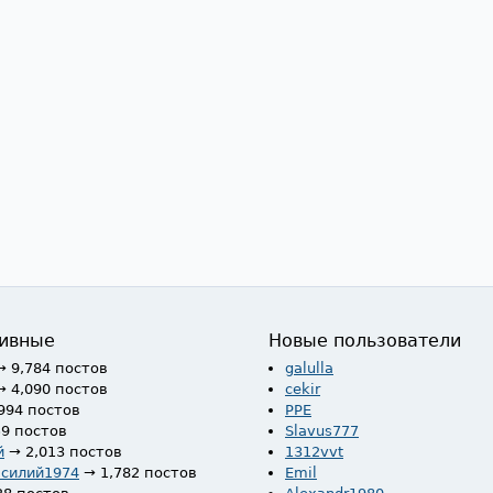
ивные
Новые пользователи
→ 9,784 постов
galulla
→ 4,090 постов
cekir
994 постов
PPE
59 постов
Slavus777
й
→ 2,013 постов
1312vvt
асилий1974
→ 1,782 постов
Emil