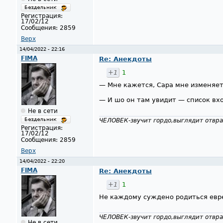
Регистрация:
17/02/12
Сообщения:
2859
Верх
14/04/2022 - 22:16
FIMA
Re: Анекдоты
+1
1
— Мне кажется, Сара мне изменяет
— И шо он там увидит — список в
Не в сети
ЧЕЛОВЕК-звучит гордо,выглядит отвра
Регистрация:
17/02/12
Сообщения:
2859
Верх
14/04/2022 - 22:20
FIMA
Re: Анекдоты
+1
1
Не каждому суждено родиться евре
ЧЕЛОВЕК-звучит гордо,выглядит отвра
Не в сети