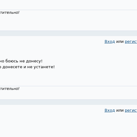
тительно!
Вход
или
регис
,но боюсь не донесу!
о донесете и не устанете!
тительно!
Вход
или
регис