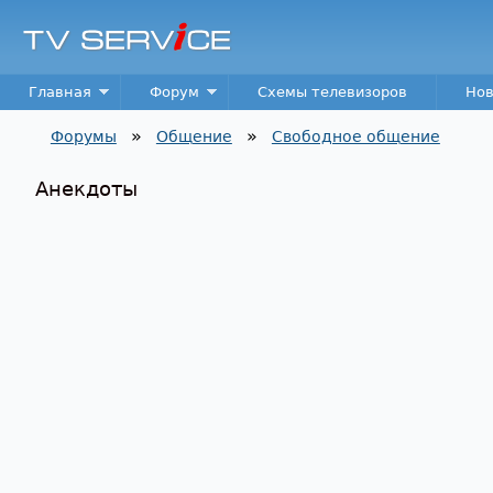
TV
Service
Main menu
Главная
Форум
Схемы телевизоров
Нов
»
»
Форумы
Общение
Свободное общение
Вы здесь
Анекдоты