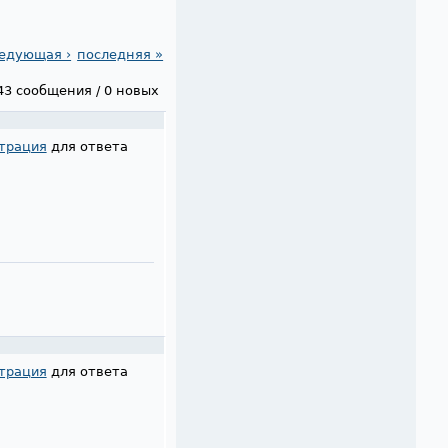
едующая ›
последняя »
43 сообщения / 0 новых
трация
для ответа
трация
для ответа