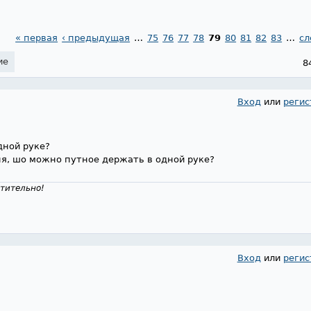
« первая
‹ предыдущая
…
75
76
77
78
79
80
81
82
83
…
сл
ие
8
Вход
или
регис
дной руке?
ня, шо можно путное держать в одной руке?
тительно!
Вход
или
регис