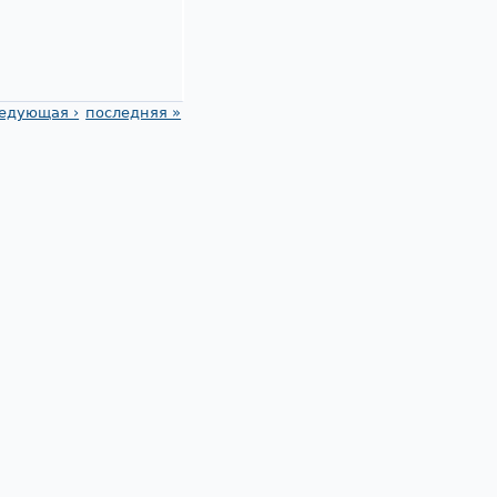
едующая ›
последняя »