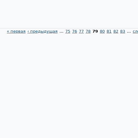
« первая
‹ предыдущая
…
75
76
77
78
79
80
81
82
83
…
сл