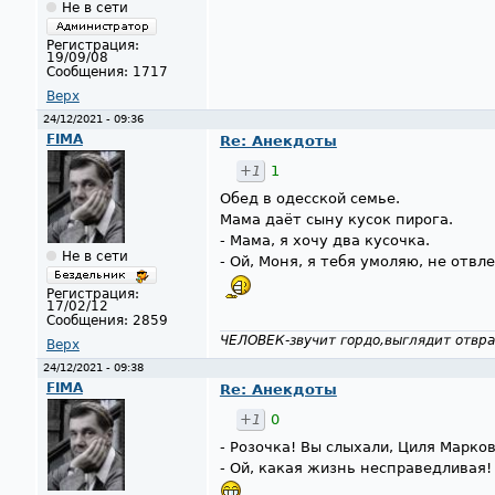
Не в сети
Регистрация:
19/09/08
Сообщения:
1717
Верх
24/12/2021 - 09:36
FIMA
Re: Анекдоты
+1
1
Обед в одесской семье.
Мама даёт сыну кусок пирога.
- Мама, я хочу два кусочка.
Не в сети
- Ой, Моня, я тебя умоляю, не отвл
Регистрация:
17/02/12
Сообщения:
2859
ЧЕЛОВЕК-звучит гордо,выглядит отвра
Верх
24/12/2021 - 09:38
FIMA
Re: Анекдоты
+1
0
- Розочка! Вы слыхали, Циля Марко
- Ой, какая жизнь несправедливая!