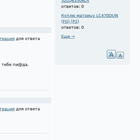
32LQ63506LA
ответов: 0
Куплю матрицу LC470DUN
(FG) (P2)
ответов: 0
Еще →
трация
для ответа
а тебе пи@да.
трация
для ответа