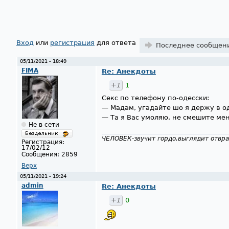
Страницы
Вход
или
регистрация
для ответа
Последнее сообщен
05/11/2021 - 18:49
FIMA
Re: Анекдоты
+1
1
Секс по телефону по-одесски:
— Мадам, угадайте шо я держу в о
— Та я Вас умоляю, не смешите ме
Не в сети
ЧЕЛОВЕК-звучит гордо,выглядит отвра
Регистрация:
17/02/12
Сообщения:
2859
Верх
05/11/2021 - 19:24
admin
Re: Анекдоты
+1
0