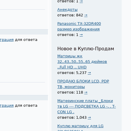
ответов: 1
→
Анекдоты
ответов: 842
→
Panasonic TX-32DR400
размер изображения
ответов: 1
→
трация
для ответа
Новое в Куплю-Продам
Матрицы жк
32..43..50..55..65 дюймов
..Full HD .. UHD
ответов: 5,237
→
ПРОДАЮ БЛОКИ LCD, PDP
ТВ, мониторы
ответов: 118
→
Материнские платы _Блоки
трация
для ответа
тв LG --- ПОДСВЕТКА LG -. . T-
CON LG .
ответов: 1,043
→
Куплю матрицу для LG