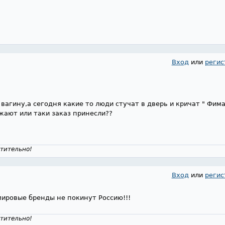
Вход
или
регис
 вагину,а сегодня какие то люди стучат в дверь и кричат " Фим
жают или таки заказ принесли??
тительно!
Вход
или
регис
мировые бренды не покинут Россию!!!
тительно!