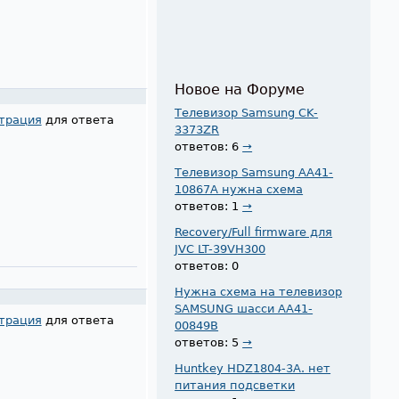
Новое на Форуме
Телевизор Samsung CK-
трация
для ответа
3373ZR
ответов: 6
→
Телевизор Samsung AA41-
10867A нужна схема
ответов: 1
→
Recovery/Full firmware для
JVC LT-39VH300
ответов: 0
Нужна схема на телевизор
SAMSUNG шасси AA41-
трация
для ответа
00849B
ответов: 5
→
Huntkey HDZ1804-3A. нет
питания подсветки