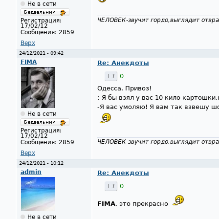
Не в сети
ЧЕЛОВЕК-звучит гордо,выглядит отвра
Регистрация:
17/02/12
Сообщения:
2859
Верх
24/12/2021 - 09:42
FIMA
Re: Анекдоты
+1
0
Одесса. Привоз!
:-Я бы взял у вас 10 кило картошки
-Я вас умоляю! Я вам так взвешу ш
Не в сети
Регистрация:
17/02/12
ЧЕЛОВЕК-звучит гордо,выглядит отвра
Сообщения:
2859
Верх
24/12/2021 - 10:12
admin
Re: Анекдоты
+1
0
FIMA
, это прекрасно
Не в сети