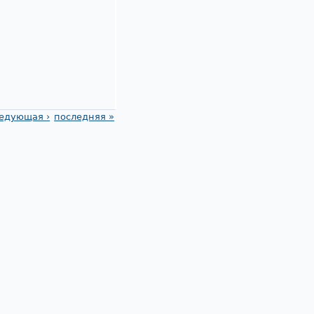
едующая ›
последняя »