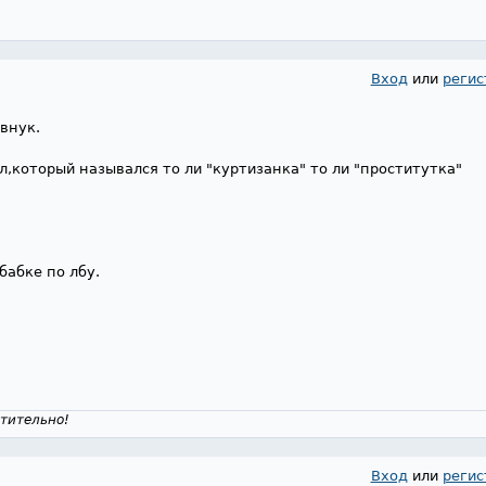
Вход
или
регис
 внук.
л,который назывался то ли "куртизанка" то ли "проститутка"
бабке по лбу.
тительно!
Вход
или
регис