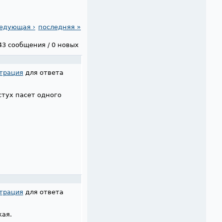
едующая ›
последняя »
43 сообщения / 0 новых
трация
для ответа
тух пасет одного
трация
для ответа
кая.