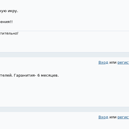
ную икру.
ения!!
тительно!
Вход
или
регис
елей. Гаранития- 6 месяцев.
Вход
или
регис