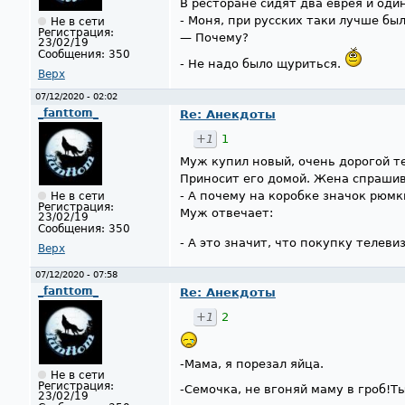
В ресторане сидят два еврея и оди
- Моня, при русских таки лучше бы
Не в сети
Регистрация:
— Почему?
23/02/19
Сообщения:
350
- Не надо было щуриться.
Верх
07/12/2020 - 02:02
_fanttom_
Re: Анекдоты
+1
1
Муж купил новый, очень дорогой т
Приносит его домой. Жена спрашив
- А почему на коробке значок рюмк
Не в сети
Регистрация:
Муж отвечает:
23/02/19
Сообщения:
350
- А это значит, что покупку телев
Верх
07/12/2020 - 07:58
_fanttom_
Re: Анекдоты
+1
2
-Мама, я порезал яйца.
Не в сети
Регистрация:
-Семочка, не вгоняй маму в гроб!Т
23/02/19