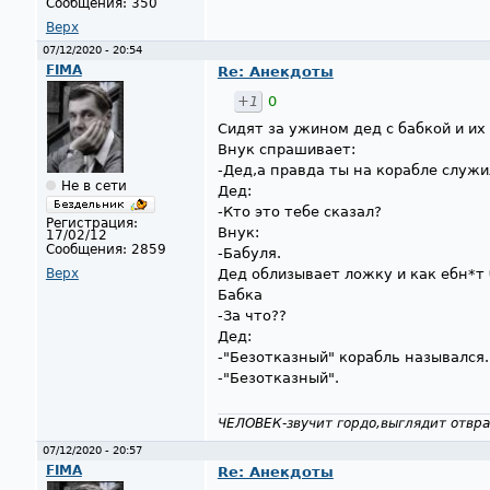
Сообщения:
350
Верх
07/12/2020 - 20:54
FIMA
Re: Анекдоты
+1
0
Сидят за ужином дед с бабкой и их
Внук спрашивает:
-Дед,а правда ты на корабле служи
Не в сети
Дед:
-Кто это тебе сказал?
Регистрация:
Внук:
17/02/12
Сообщения:
2859
-Бабуля.
Верх
Дед облизывает ложку и как ебн*т 
Бабка
-За что??
Дед:
-"Безотказный" корабль назывался.
-"Безотказный".
ЧЕЛОВЕК-звучит гордо,выглядит отвра
07/12/2020 - 20:57
FIMA
Re: Анекдоты