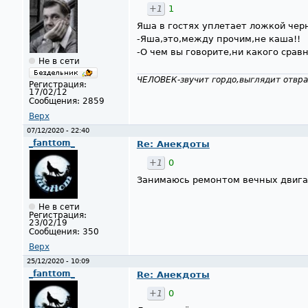
+1
1
Яша в гостях уплетает ложкой чер
-Яша,это,между прочим,не каша!!
-О чем вы говорите,ни какого сравн
Не в сети
ЧЕЛОВЕК-звучит гордо,выглядит отвра
Регистрация:
17/02/12
Сообщения:
2859
Верх
07/12/2020 - 22:40
_fanttom_
Re: Анекдоты
+1
0
Занимаюсь ремонтом вечных двигат
Не в сети
Регистрация:
23/02/19
Сообщения:
350
Верх
25/12/2020 - 10:09
_fanttom_
Re: Анекдоты
+1
0