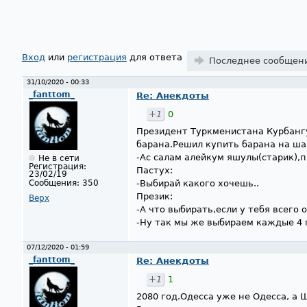
Страницы
Вход
или
регистрация
для ответа
Последнее сообщен
31/10/2020 - 00:33
_fanttom_
Re: Анекдоты
+1
0
Президент Туркменистана Курбанг
барана.Решил купить барана на ш
-Ас салам алейкум яшулы(старик),п
Не в сети
Регистрация:
Пастух:
23/02/19
Сообщения:
350
-Выбирай какого хочешь..
Презик:
Верх
-А что выбирать,если у тебя всего 
-Ну так мы же выбираем каждые 4 г
07/12/2020 - 01:59
_fanttom_
Re: Анекдоты
+1
1
2080 год.Одесса уже не Одесса, а 