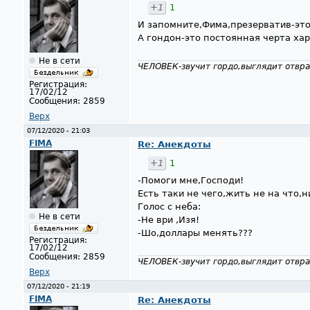
+1
1
И запомните,Фима,презерватив-эт
А гондон-это постоянная черта хар
Не в сети
ЧЕЛОВЕК-звучит гордо,выглядит отвра
Регистрация:
17/02/12
Сообщения:
2859
Верх
07/12/2020 - 21:03
FIMA
Re: Анекдоты
+1
1
-Помоги мне,Господи!
Есть таки не чего,жить не на что,н
Голос с неба:
Не в сети
-Не ври ,Изя!
-Шо,доллары менять???
Регистрация:
17/02/12
Сообщения:
2859
ЧЕЛОВЕК-звучит гордо,выглядит отвра
Верх
07/12/2020 - 21:19
FIMA
Re: Анекдоты