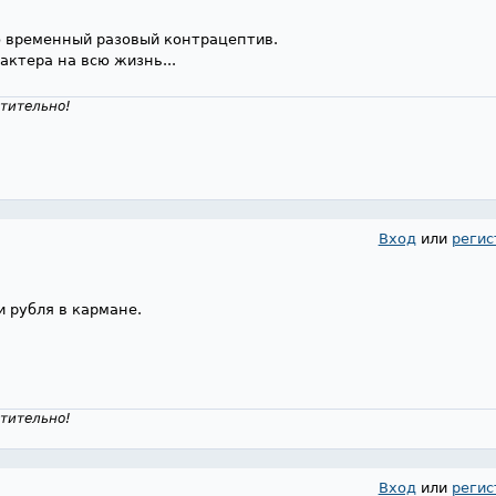
о временный разовый контрацептив.
актера на всю жизнь...
тительно!
Вход
или
регис
и рубля в кармане.
тительно!
Вход
или
регис