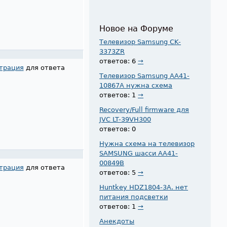
Новое на Форуме
Телевизор Samsung CK-
3373ZR
ответов: 6
→
трация
для ответа
Телевизор Samsung AA41-
10867A нужна схема
ответов: 1
→
Recovery/Full firmware для
JVC LT-39VH300
ответов: 0
Нужна схема на телевизор
SAMSUNG шасси AA41-
00849B
трация
для ответа
ответов: 5
→
Huntkey HDZ1804-3A. нет
питания подсветки
ответов: 1
→
Анекдоты