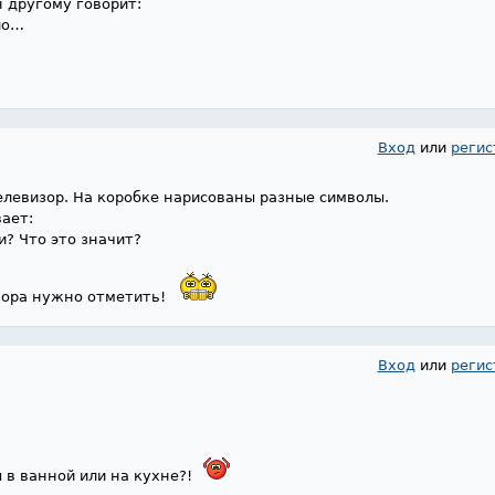
н другому говорит:
ло…
Вход
или
регис
елевизор. На коробке нарисованы разные символы.
ает:
и? Что это значит?
изора нужно отметить!
Вход
или
регис
ы в ванной или на кухне?!