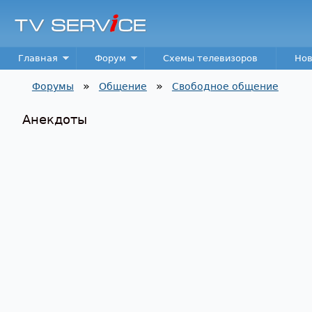
TV
Service
Main menu
Главная
Форум
Схемы телевизоров
Нов
»
»
Форумы
Общение
Свободное общение
Вы здесь
Анекдоты