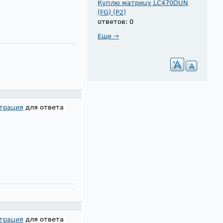
Куплю матрицу LC470DUN
(FG) (P2)
ответов: 0
Еще →
трация
для ответа
трация
для ответа