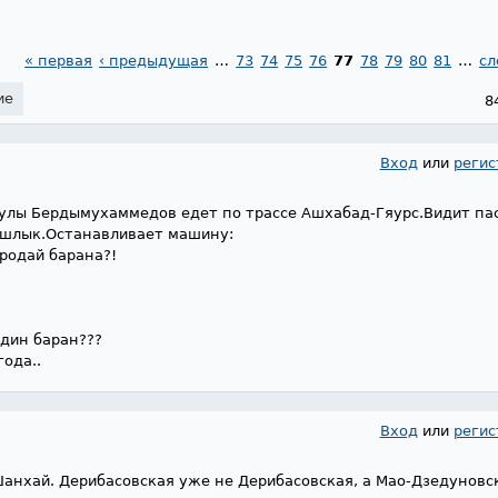
« первая
‹ предыдущая
…
73
74
75
76
77
78
79
80
81
…
сл
ие
8
Вход
или
регис
улы Бердымухаммедов едет по трассе Ашхабад-Гяурс.Видит пас
ашлык.Останавливает машину:
родай барана?!
один баран???
ода..
Вход
или
регис
Шанхай. Дерибасовская уже не Дерибасовская, а Мао-Дзедуновс