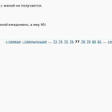
 с женой не получается.
женой ежедневно, а ему 95!
« первая
‹ предыдущая
…
73
74
75
76
77
78
79
80
81
…
сл