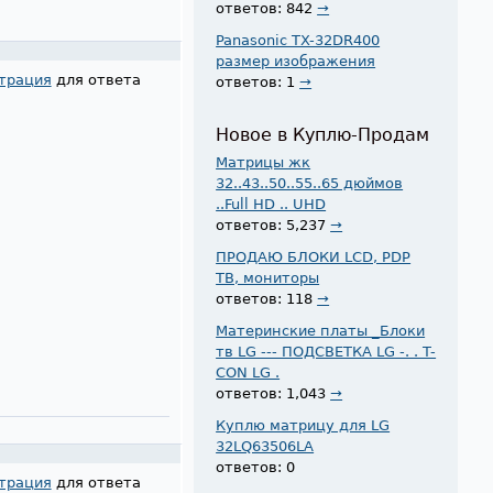
ответов: 842
→
Panasonic TX-32DR400
размер изображения
трация
для ответа
ответов: 1
→
Новое в Куплю-Продам
Матрицы жк
32..43..50..55..65 дюймов
..Full HD .. UHD
ответов: 5,237
→
ПРОДАЮ БЛОКИ LCD, PDP
ТВ, мониторы
ответов: 118
→
Материнские платы _Блоки
тв LG --- ПОДСВЕТКА LG -. . T-
CON LG .
ответов: 1,043
→
Куплю матрицу для LG
32LQ63506LA
ответов: 0
трация
для ответа