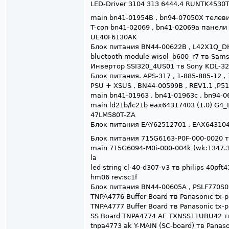
LED-Driver 3104 313 6444.4 RUNTK4530TP
main bn41-01954B , bn94-07050X теле
T-con bn41-02069 , bn41-02069a панели
UE40F6130AK
Блок питания BN44-00622B , L42X1Q_D
bluetooth module wisol_b600_r7 тв Sa
Инвертор SSI320_4US01 тв Sony KDL-3
Блок питания. APS-317 , 1-885-885-12 ,
PSU + XSUS , BN44-00599B , REV1.1 ,P
main bn41-01963 , bn41-01963c , bn94-
main ld21b/lc21b eax64317403 (1.0) G4_
47LM580T-ZA
Блок питания EAY62512701 , EAX643104
Блок питания 715G6163-P0F-000-0020 тв 
main 715G6094-M0i-000-004k (wk:1347.3)
la
led string cl-40-d307-v3 тв philips 40pf
hm06 rev:sc1f
Блок питания BN44-00605A , PSLF770S0
TNPA4776 Buffer Board тв Panasonic tx-
TNPA4777 Buffer Board тв Panasonic tx-
SS Board TNPA4774 AE TXNSS11UBU42 тв
tnpa4773 ak Y-MAIN (SC-board) тв Panas