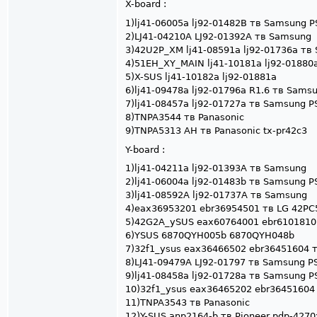
X-board :
1)lj41-06005a lj92-01482B тв Samsung 
2)LJ41-04210A LJ92-01392A тв Samsung
3)42U2P_XM lj41-08591a lj92-01736a т
4)51EH_XY_MAIN lj41-10181a lj92-0188
5)X-SUS lj41-10182a lj92-01881a
6)lj41-09478a lj92-01796a R1.6 тв Sam
7)lj41-08457a lj92-01727a тв Samsung 
8)TNPA3544 тв Panasonic
9)TNPA5313 AH тв Panasonic tx-pr42c3
Y-board :
1)lj41-04211a lj92-01393A тв Samsung
2)lj41-06004a lj92-01483b тв Samsung 
3)lj41-08592A lj92-01737A тв Samsung
4)eax36953201 ebr36954501 тв LG 42PC
5)42G2A_ySUS eax60764001 ebr6101810
6)YSUS 6870QYH005b 6870QYH048b
7)32f1_ysus eax36466502 ebr36451604 
8)LJ41-09479A LJ92-01797 тв Samsung
9)lj41-08458a lj92-01728a тв Samsung 
10)32f1_ysus eax36465202 ebr36451604
11)TNPA3543 тв Panasonic
12)Y-SUS anp2164-b тв Pioneer pdp-4270