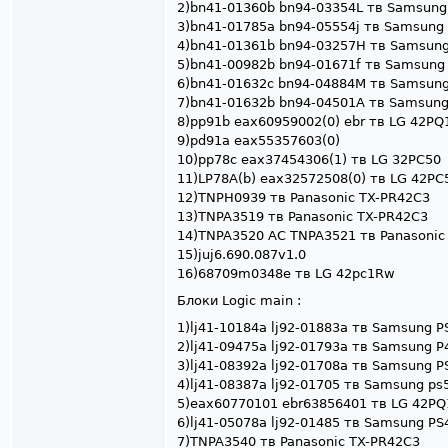
2)bn41-01360b bn94-03354L тв Samsun
3)bn41-01785a bn94-05554j тв Samsung
4)bn41-01361b bn94-03257H тв Samsun
5)bn41-00982b bn94-01671f тв Samsung
6)bn41-01632c bn94-04884M тв Samsu
7)bn41-01632b bn94-04501A тв Samsun
8)pp91b eax60959002(0) ebr тв LG 42PQ
9)pd91a eax55357603(0)
10)pp78c eax37454306(1) тв LG 32PC50
11)LP78A(b) eax32572508(0) тв LG 42PC
12)TNPH0939 тв Panasonic TX-PR42C3
13)TNPA3519 тв Panasonic TX-PR42C3
14)TNPA3520 AC TNPA3521 тв Panasonic
15)juj6.690.087v1.0
16)68709m0348e тв LG 42pc1Rw
Блоки Logic main :
1)lj41-10184a lj92-01883a тв Samsung
2)lj41-09475a lj92-01793a тв Samsung
3)lj41-08392a lj92-01708a тв Samsung 
4)lj41-08387a lj92-01705 тв Samsung p
5)eax60770101 ebr63856401 тв LG 42P
6)lj41-05078a lj92-01485 тв Samsung 
7)TNPA3540 тв Panasonic TX-PR42C3