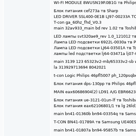
WI-FI MODULE 8WUSN19P.0B1G тв Philip
Блок питания cef273a тв Sharp
LED DRIVER SSL400-0E1B LJ97-00233A T
T-con ga_60hz_fhd_V0.3
main 32av933_main bd rev 1.02 тв Tosh
LED лампы svt320ae9_rev 1.0_121012 тв
Лампа LED подсветки 6922L-0030a тв Ph
Лампа LED подсветки LJ64-03501A тв T
лампы led подстветки lj64-03471a lj07-
main 3139 123 65323v2-mb/65333v2-sb w
la 313929713694 8042021
t-con Logic Philips 46pfl5007 ph_120psqb
Блок питания dps-130pp тв Philips 46pfl
MAIN eax60686904(2) LD91 A/G EBR662
Блок питания ue-3121-01un-lf тв Toshib
Блок питания eax62106801/1 тв lg 26ld
main bn41-01360b bn94-03354q тв Sam
T-CON BN41-01789A тв Samsung UE40ES
main bn41-01807a bn94-95857b тв Sams