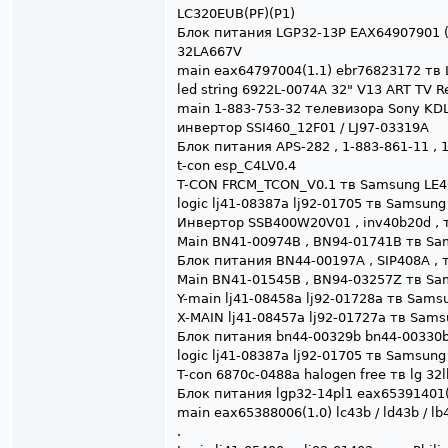
LC320EUB(PF)(P1)
Блок питания LGP32-13P EAX64907901 (2
32LA667V
main eax64797004(1.1) ebr76823172 тв
led string 6922L-0074A 32" V13 ART TV 
main 1-883-753-32 телевизора Sony KD
инвертор SSI460_12F01 / LJ97-03319A
Блок питания APS-282 , 1-883-861-11 , 
t-con esp_C4LV0.4
T-CON FRCM_TCON_V0.1 тв Samsung LE
logic lj41-08387a lj92-01705 тв Samsung
Инвертор SSB400W20V01 , inv40b20d ,
Main BN41-00974B , BN94-01741B тв S
Блок питания BN44-00197A , SIP408A ,
Main BN41-01545B , BN94-03257Z тв S
Y-main lj41-08458a lj92-01728a тв Sa
X-MAIN lj41-08457a lj92-01727a тв Sa
Блок питания bn44-00329b bn44-00330
logic lj41-08387a lj92-01705 тв Samsung
T-con 6870c-0488a halogen free тв lg 32
Блок питания lgp32-14pl1 eax65391401(
main eax65388006(1.0) lc43b / ld43b / l
.