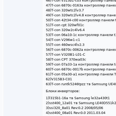
46)T-con v315b1-c05 контроллер панел
47)T-con 6870c-0163a контроллер пане
48)T-con 320wtc2lv3.7
49)T-con 320wtc2lv4.8 контроллер пане
50)T-con 42t34-c00 контроллер панели t
51)T-con cpt 320wf01c
52)T-con 320w2c4lv6.4
53)T-con 06a10-1c контроллер панели t
54)T-con V296w1-c1
55)T-con 460wsc4lv2.3
56)T-con 6870c-0062a контроллер панел
57)T-con V320B1-L01-C
58)T-con CPT 370wa03c
59)T-con 07a33-1a контроллер панели t
60)T-con 6870c-0017b контроллер пане
61)T-con 05a30-a1 контроллер панели T
62)V315B3-C01
63)T-con runtk5246tpzz тв Samsung UE
Блоки инверторов:
1)l315b1-16a тв Samsung le32a430t1
2)sst400_12a01 тв Samsung LE40D551k
3)ssi320_8a01 Rev:0.2 2008/05/06
4)sst400_08a01 Rev:0.0 2011.03.04