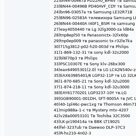
22)bn44-00467a PD22A0_BPNV тв Sams
23)BN44-00496B PD40AVF_CDY тв Sams
24)bn96-03057a тв Samsung LE32R71B
25)BN96-02583A телевизора Samsung 
26)BN44-00440A I40F1_BSM тв samsun
27)eay4050440 тв Lg 32lg3000-za ld84a
28)tnp8epl50 тв Panasonictx-32lx60p
29)tnp0ep009 тв panasonic tx-r32le7ka
30)715g3812-p02-h20-003d тв Philips
31)1-869-132-31 тв sony kdl-32s2000
32)bl6l70p3 тв Philips
33)PSC10307E тв Sony klv-26bx300
34)eax64905301(2.0) тв LG LC42N540v-z
35)EAX63985401/6 LGP32-11P тв LG 32L
36)1-870-685-21 тв Sony kdl-32u2000
37)1-874-218-11 тв Sony kdl-32u3000
38)EAY61770201 LGP3237-10Y тв.LG
39)GGB90001-001DH, SFT-9005A тв JVC 
40)40-1pl46c-pwc1xg тв Thomson 46m7
41)mip988a-1-c тв Mystery mtv-4207
42)v28a00053101 Тв Toshiba 32C3500
43)LK-pi190414a тв BBK LT1902S
44)fel-3237ub тв Daewoo DLP-37C3
45)R-hs210-4n02-3