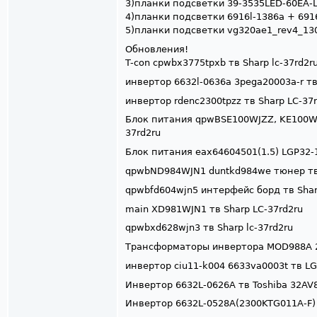
3)планки подсветки 39-3535LED-60EA-L
4)планки подсветки 6916l-1386a + 691
5)планки подсветки vg320ae1_rev4_130
Обновления!
T-con cpwbx3775tpxb тв Sharp lc-37rd2r
инвертор 6632l-0636a 3pega20003a-r тв
инвертор rdenc2300tpzz тв Sharp LC-37
Блок питания qpwBSE100WJZZ, KE100WE0
37rd2ru
Блок питания eax64604501(1.5) LGP32-
qpwbND984WJN1 duntkd984we тюнер тв 
qpwbfd604wjn5 интерфейс борд тв Shar
main XD981WJN1 тв Sharp LC-37rd2ru
qpwbxd628wjn3 тв Sharp lc-37rd2ru
Трансформаторы инвертора MOD988A 20
инвертор ciu11-k004 6633va0003t тв L
Инвертор 6632L-0626A тв Toshiba 32AV
Инвертор 6632L-0528A(2300KTG011A-F) 