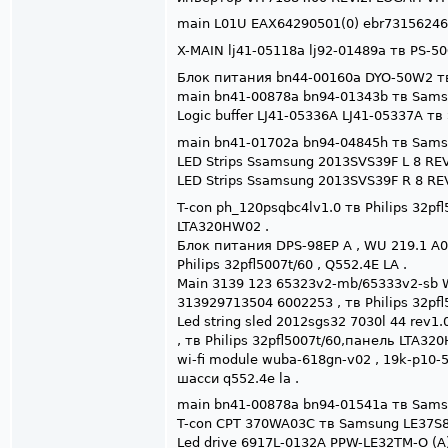
main L01U EAX64290501(0) ebr73156246
X-MAIN lj41-05118a lj92-01489a тв PS-
Блок питания bn44-00160a DYO-50W2 т
main bn41-00878a bn94-01343b тв Sam
Logic buffer LJ41-05336A LJ41-05337A 
main bn41-01702a bn94-04845h тв Sam
LED Strips Ssamsung 2013SVS39F L 8 RE
LED Strips Ssamsung 2013SVS39F R 8 RE
T-con ph_120psqbc4lv1.0 тв Philips 32pf
LTA320HW02 .
Блок питания DPS-98EP A , WU 219.1 A06
Philips 32pfl5007t/60 , Q552.4E LA .
Main 3139 123 65323v2-mb/65333v2-sb Wk
313929713504 6002253 , тв Philips 32pfl5
Led string sled 2012sgs32 7030l 44 rev1
, тв Philips 32pfl5007t/60,панель LTA32
wi-fi module wuba-618gn-v02 , 19k-p10-
шасси q552.4e la .
main bn41-00878a bn94-01541a тв Sam
T-con CPT 370WA03C тв Samsung LE37
Led drive 6917L-0132A PPW-LE32TM-O (A