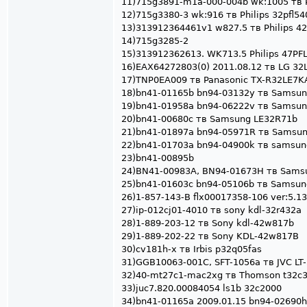
11)715g3891-m1a-000-004b wk:1005 тв Ph
12)715g3380-3 wk:916 тв Philips 32pfl54
13)313912364461v1 w827.5 тв Philips 42
14)715g3285-2
15)313912362613. WK713.5 Philips 47PF
16)EAX64272803(0) 2011.08.12 тв LG 32
17)TNP0EA009 тв Panasonic TX-R32LE7K
18)bn41-01165b bn94-03132y тв Samsu
19)bn41-01958a bn94-06222v тв Samsun
20)bn41-00680c тв Samsung LE32R71b
21)bn41-01897a bn94-05971R тв Sams
22)bn41-01703a bn94-04900k тв samsu
23)bn41-00895b
24)BN41-00983A, BN94-01673H тв Sams
25)bn41-01603c bn94-05106b тв Samsu
26)1-857-143-B flx00017358-106 ver:5.13
27)ip-012cj01-4010 тв sony kdl-32r432a
28)1-889-203-12 тв Sony kdl-42w817b
29)1-889-202-22 тв Sony KDL-42w817B
30)cv181h-x тв Irbis p32q05fas
31)GGB10063-001C, SFT-1056a тв JVC L
32)40-mt27c1-mac2xg тв Thomson t32c
33)juc7.820.00084054 ls1b 32c2000
34)bn41-01165a 2009.01.15 bn94-02690