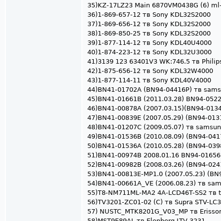
35)KZ-17LZ23 Main 6870VM0438G (6) ml
36)1-869-657-12 тв Sony KDL32S2000
37)1-869-656-12 тв Sony KDL32S2000
38)1-869-850-25 тв Sony KDL32S2000
39)1-877-114-12 тв Sony KDL40U4000
40)1-874-223-12 тв Sony KDL32U3000
41)3139 123 63401V3 WK:746.5 тв Phili
42)1-875-656-12 тв Sony KDL32W4000
43)1-877-114-11 тв Sony KDL40V4000
44)BN41-01702A (BN94-04416P) тв sam
45)BN41-01661B (2011.03.28) BN94-05
46)BN41-00878A (2007.03.15)(BN94-013
47)BN41-00839E (2007.05.29) (BN94-01
48)BN41-01207C (2009.05.07) тв samsu
49)BN41-01536B (2010.08.09) (BN94-04
50)BN41-01536A (2010.05.28) (BN94-039
51)BN41-00974B 2008.01.16 BN94-0165
52)BN41-00982B (2008.03.26) (BN94-02
53)BN41-00813E-MP1.0 (2007.05.23) (B
54)BN41-00661A_VE (2006.08.23) тв sa
55)T8-NM711ML-MA2 4A-LCD46T-SS2 тв
56)TV3201-ZC01-02 (C) тв Supra STV-L
57) NUSTC_MTK8201G_V03_MP тв Erisso
58)MST9E89AL тв Elenberg LTV-3231