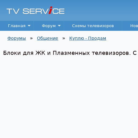
Пер
TV
Service
Main menu
Главная
Форум
Схемы телевизоров
Нов
»
»
Форумы
Общение
Куплю - Продам
Вы здесь
Блоки для ЖК и Плазменных телевизоров. С 