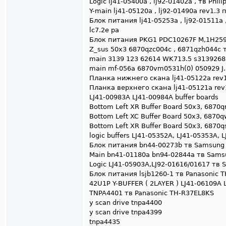
Logic lj41-05400a , lj92-01402a , тв Ph
Y-main lj41-05120a , lj92-01490a rev1.3
Блок питания lj41-05253a , lj92-01511a 
lc7.2e pa
Блок питания PKG1 PDC10267F M,1H259
Z_sus 50x3 6870qzc004c , 6871qzh044с т
main 3139 123 62614 WK713.5 s31392685
main mf-056a 6870vm0531h(0) 050929 J.
Планка нижнего скана lj41-05122a rev
Планка верхнего скана lj41-05121a re
LJ41-00983A LJ41-00984A buffer boards
Bottom Left XR Buffer Board 50x3, 6870
Bottom Left XC Buffer Board 50x3, 6870
Bottom Left XR Buffer Board 50x3, 6870
logic buffers LJ41-05352A, LJ41-05353A,
Блок питания bn44-00273b тв Samsun
Main bn41-01180a bn94-02844a тв Sam
Logic LJ41-05903A,LJ92-01616/01617 т
Блок питания lsjb1260-1 тв Panasonic 
42U1P Y-BUFFER ( 2LAYER ) LJ41-06109A
TNPA4401 тв Panasonic TH-R37EL8KS
y scan drive tnpa4400
y scan drive tnpa4399
tnpa4435