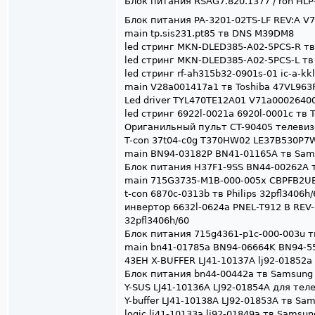
Блок питания RSAG7.820.1377 / roh HLP
Блок питания PA-3201-02TS-LF REV:A V
main tp.sis231.pt85 тв DNS M39DM8
led стринг MKN-DLED385-A02-5PCS-R т
led стринг MKN-DLED385-A02-5PCS-L т
led стринг rf-ah315b32-0901s-01 ic-a-
main V28a001417a1 тв Toshiba 47VL963
Led driver TYL470TE12A01 V71a00026400
led стринг 6922l-0021a 6920l-0001c тв 
Ориганильный пульт CT-90405 телевиз
T-con 37t04-c0g T370HW02 LE37B530P7
main BN94-03182P BN41-01165A тв Sa
Блок питания H37F1-9SS BN44-00262A
main 715G3735-M1B-000-005x CBPFB2UBZ
t-con 6870c-0313b тв Philips 32pfl3406h/
инвертор 6632l-0624a PNEL-T912 B REV-0
32pfl3406h/60
Блок питания 715g4361-p1c-000-003u тв 
main bn41-01785a BN94-06664K BN94-5
43EH X-BUFFER LJ41-10137A lj92-01852a
Блок питания bn44-00442a тв Samsung
Y-SUS LJ41-10136A LJ92-01854A для те
Y-buffer LJ41-10138A LJ92-01853A тв S
logic lj41-10133a lj92-01849a тв Sams