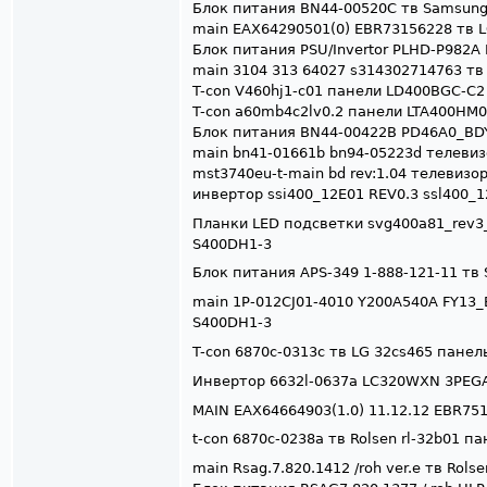
Блок питания BN44-00520C тв Samsun
main EAX64290501(0) EBR73156228 тв 
Блок питания PSU/Invertor PLHD-P982A 
main 3104 313 64027 s314302714763 тв P
T-con V460hj1-c01 панели LD400BGC-C
T-con a60mb4c2lv0.2 панели LTA400HM0
Блок питания BN44-00422B PD46A0_BD
main bn41-01661b bn94-05223d телеви
mst3740eu-t-main bd rev:1.04 телевизо
инвертор ssi400_12E01 REV0.3 ssl400_1
Планки LED подсветки svg400a81_rev3
S400DH1-3
Блок питания APS-349 1-888-121-11 тв
main 1P-012CJ01-4010 Y200A540A FY13
S400DH1-3
T-con 6870c-0313c тв LG 32cs465 пане
Инвертор 6632l-0637a LC320WXN 3PEGA
MAIN EAX64664903(1.0) 11.12.12 EBR75
t-con 6870c-0238a тв Rolsen rl-32b01 п
main Rsag.7.820.1412 /roh ver.e тв Rols