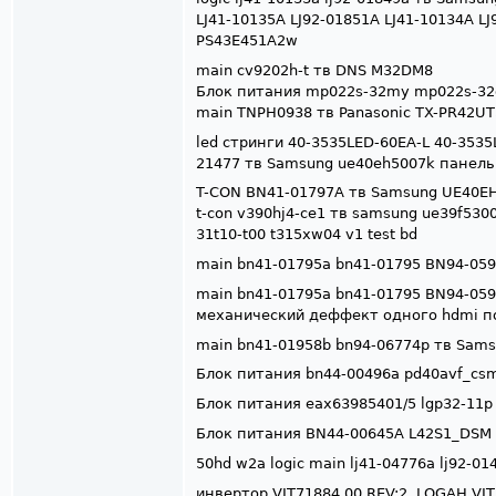
LJ41-10135A LJ92-01851A LJ41-10134A LJ
PS43E451A2w
main cv9202h-t тв DNS M32DM8
Блок питания mp022s-32my mp022s-32
main TNPH0938 тв Panasonic TX-PR42UT
led стринги 40-3535LED-60EA-L 40-3535
21477 тв Samsung ue40eh5007k панель 
T-CON BN41-01797A тв Samsung UE40E
t-con v390hj4-ce1 тв samsung ue39f53
31t10-t00 t315xw04 v1 test bd
main bn41-01795a bn41-01795 BN94-05
main bn41-01795a bn41-01795 BN94-05
механический деффект одного hdmi п
main bn41-01958b bn94-06774p тв Sam
Блок питания bn44-00496a pd40avf_csm
Блок питания eax63985401/5 lgp32-11p 
Блок питания BN44-00645A L42S1_DSM 
50hd w2a logic main lj41-04776a lj92-0
инвертор VIT71884.00 REV:2. LOGAH VIT