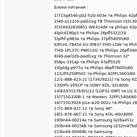
Блоки питания :
1)715g4546-p02-h20-003e тв Philips 42p
2)40-a112c6-pwb1xg ТВ Thomson t32c3
3)310432830851 WK414d4 тв philips 42p
4)plcd190p3 тв Philips 26pfl5322/10
5)plhf-p983a тв Philips 37pfl5405h/60
6)PLHL-T845A EU-IPB37-FHD-LOW тв Phili
7)40-1PL37C-PWE1XG тв Philips 26pfl340
8)40-pwl32b-pwd1xg тв Thomson 32"
9)dps-331ap тв Philips 47pfl5520
10)pldg-p977a тв Philips 46pfl7605h/60
11)LIPS250PS01 тв Philips 42PFL5603/60
12)1-888-423-21 (173429221) тв Sony K
13)DPS-205CP тв SONY KDL-32L4000
14)EAX55176301/12 (LGP32-09P) тв LG 
15)715G3308-1 тв Филипс 32PFL5404/60
16)715G3924-p1a-w20-002u тв Philips 26
17)1-869-027-12 тв Sony 46"
18)1-876-467-21 тв Sony KDL-40U4000
19)bn44-00214a тв Samsung le26a451c
20)bn44-00156b тв Samsung LE32m87bd
21)bn44-00469b тв Samsung