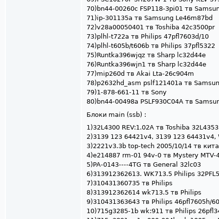
70)bn44-00260c FSP118-3pi01 тв Samsu
71)ip-301135a тв Samsung Le46m87bd
72)v28a00050401 тв Toshiba 42c3500pr
73)plhl-t722a тв Philips 47pfl7603d/10
74)plhl-t605b/t606b тв Philips 37pfl5322
75)Runtka396wjqz тв Sharp lc32d44e
76)Runtka396wjn1 тв Sharp lc32d44e
77)mip260d тв Akai Lta-26c904m
78)p2632hd_asm pslf121401a тв Samsu
79)1-878-661-11 тв Sony
80)bn44-00498a PSLF930C04A тв Samsu
Блоки main (ssb) :
1)32L4300 REV:1.02A тв Toshiba 32L435
2)3139 123 64421v4, 3139 123 64431v4, 
3)2221v3.3b top-tech 2005/10/14 тв кита
4)e214887 rm-01 94v-0 тв Mystery MTV-
5)PA-0143----4TG тв General 32lc03
6)313912362613. WK713.5 Philips 32PFL
7)310431360735 тв Philips
8)313912362614 wk713.5 тв Philips
9)310431363643 тв Philips 46pfl7605h/6
10)715g3285-1b wk:911 тв Philips 26pfl3