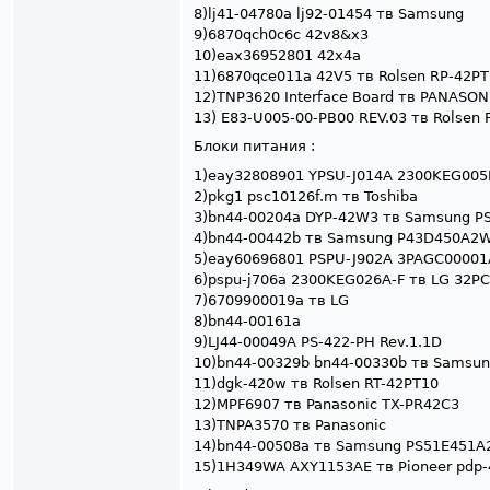
8)lj41-04780a lj92-01454 тв Samsung
9)6870qch0c6c 42v8&x3
10)eax36952801 42x4a
11)6870qce011a 42V5 тв Rolsen RP-42P
12)TNP3620 Interface Board тв PANASON
13) E83-U005-00-PB00 REV.03 тв Rolsen 
Блоки питания :
1)eay32808901 YPSU-J014A 2300KEG005B
2)pkg1 psc10126f.m тв Toshiba
3)bn44-00204a DYP-42W3 тв Samsung P
4)bn44-00442b тв Samsung P43D450A2
5)eay60696801 PSPU-J902A 3PAGC00001
6)pspu-j706a 2300KEG026A-F тв LG 32P
7)6709900019a тв LG
8)bn44-00161a
9)LJ44-00049A PS-422-PH Rev.1.1D
10)bn44-00329b bn44-00330b тв Samsu
11)dgk-420w тв Rolsen RT-42PT10
12)MPF6907 тв Panasonic TX-PR42C3
13)TNPA3570 тв Panasonic
14)bn44-00508a тв Samsung PS51E451
15)1H349WA AXY1153AE тв Pioneer pdp