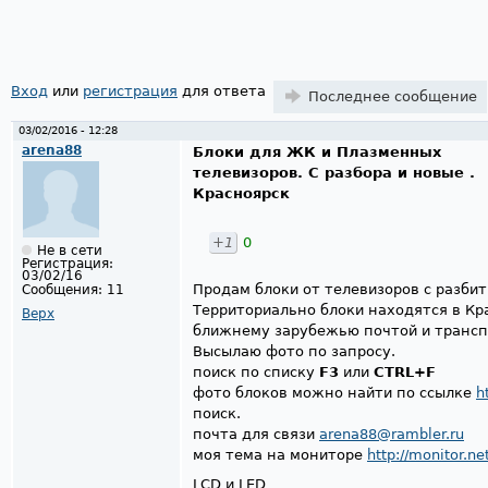
Страницы
Вход
или
регистрация
для ответа
Последнее сообщение
03/02/2016 - 12:28
arena88
Блоки для ЖК и Плазменных
телевизоров. С разбора и новые .
Красноярск
+1
0
Не в сети
Регистрация:
03/02/16
Продам блоки от телевизоров с разбит
Сообщения:
11
Территориально блоки находятся в Кра
Верх
ближнему зарубежью почтой и трансп
Высылаю фото по запросу.
поиск по списку
F3
или
CTRL+F
фото блоков можно найти по ссылке
h
поиск.
почта для связи
arena88@rambler.ru
моя тема на мониторе
http://monitor.n
LCD и LED