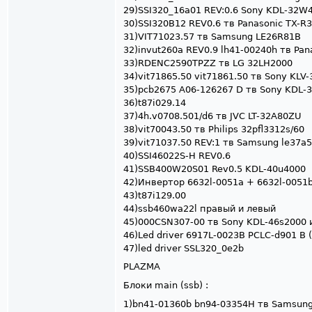
29)SSI320_16a01 REV:0.6 Sony KDL-32W
30)SSI320B12 REV0.6 тв Panasonic TX-R
31)VIT71023.57 тв Samsung LE26R81B
32)invut260a REV0.9 lh41-00240h тв Pan
33)RDENC2590TPZZ тв LG 32LH2000
34)vit71865.50 vit71861.50 тв Sony KLV
35)pcb2675 A06-126267 D тв Sony KDL-
36)t87i029.14
37)4h.v0708.501/d6 тв JVC LT-32A80ZU
38)vit70043.50 тв Philips 32pfl3312s/60
39)vit71037.50 REV:1 тв Samsung le37a
40)SSI46022S-H REV0.6
41)SSB400W20S01 Rev0.5 KDL-40u4000
42)Инвертор 6632l-0051a + 6632l-0051b 
43)t87i129.00
44)ssb460wa22l правый и левый
45)000CSN307-00 тв Sony KDL-46s2000 
46)Led driver 6917L-0023B PCLC-d901 B 
47)led driver SSL320_0e2b
PLAZMA
Блоки main (ssb) :
1)bn41-01360b bn94-03354H тв Samsun