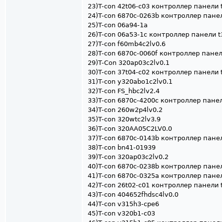
23)T-con 42t06-c03 контроллер панели
24)T-con 6870c-0263b контроллер пане
25)T-con 06a94-1a
26)T-con 06a53-1c контроллер панели 
27)T-con f60mb4c2lv0.6
28)T-con 6870с-0060f контроллер пане
29)T-Con 320ap03c2lv0.1
30)T-con 37t04-c02 контроллер панели
31)T-con y320abo1c2lv0.1
32)T-con FS_hbc2lv2.4
33)T-con 6870c-4200c контроллер пане
34)T-con 260w2p4lv0.2
35)T-con 320wtc2lv3.9
36)T-con 320AA05C2LV0.0
37)T-con 6870c-0143b контроллер пане
38)T-con bn41-01939
39)T-con 320ap03c2lv0.2
40)T-con 6870c-0238b контроллер пане
41)T-con 6870c-0325a контроллер пане
42)T-con 26t02-c01 контроллер панели 
43)T-con 404652fhdsc4lv0.0
44)T-con v315h3-cpe6
45)T-con v320b1-c03