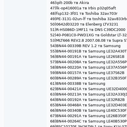
46)iplt-200b тв Akira
47)lk-op416001a тв Irbis p32q05aft
48)fsp132-3f01 тв Toshiba 32av703r
49)PE-3131-02un-lf тв toshiba 32av833rb
50)0642d03220 тв Elenberg LTV3231
51)R-HS086D-1MF11 тв DNS C39DC2000
52)40-P081C0-PWD1XG тв Goldstar LT-3
53)MLT666 REV2.8 2007.08.08 тв Supra 
54)BN44-00339B REV 1.2 тв Samsung
55)BN44-00191B тв Samsung LE32A430T
56)BN44-00191A тв Samsung LE26S81B
57)BN44-00208A тв Samsung LE32A556P
58)BN44-00220A тв Samsung LE37A556P
59)BN44-00157A тв Samsung LE37S62B
60)BN44-00289A тв Samsung LE32B350
61)BN44-00338B тв Samsung
62)BN44-00421A тв Samsung UE32D40
63)BN44-00213A тв Samsung LE32A330J
64)BN44-00192A тв Samsung LE32R82B
65)BN44-00468A тв Samsung LE32D403
66)BN44-00340B тв Samsung LE40C530
67)BN44-00291A тв Samsung LE26B350F
68)BN44-00264C тв Samsung LE40B530
69)PSC10270F 3H267W-1 тв Sony KLV-3