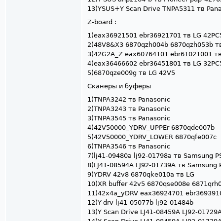
13)YSUS+Y Scan Drive TNPA5311 тв Pan
Z-board :
1)eax36921501 ebr36921701 тв LG 42PC
2)48V8&X3 6870qzh004b 6870qzh053b т
3)42G2A_Z eax60764101 ebr61021001 т
4)eax36466602 ebr36451801 тв LG 32PC
5)6870qze009g тв LG 42V5
Сканеры и буферы
1)TNPA3242 тв Panasonic
2)TNPA3243 тв Panasonic
3)TNPA3545 тв Panasonic
4)42V50000_YDRV_UPPEr 6870qde007b
5)42V50000_YDRV_LOWER 6870qfe007c
6)TNPA3546 тв Panasonic
7)lj41-09480a lj92-01798a тв Samsung
8)LJ41-08594A LJ92-01739A тв Samsung
9)YDRV 42v8 6870qke010a тв LG
10)XR buffer 42v5 6870qse008e 6871qrh
11)42x4a_yDRV eax36924701 ebr369391
12)Y-drv lj41-05077b lj92-01484b
13)Y Scan Drive LJ41-08459A LJ92-01729A