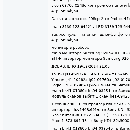
t-con 6870с-0243с контроллер панели lc
47pfl5604h/60
Блок питания dps-298cp-2 тв Philips 47
main 3139 123 64421v4 BD 3139 123 6443
так же пульт , кнопки , шлейфы фото п
47pfl5604h/60
монитор в разборе
main монитора Samsung 920nw ILIF-02
БП + инвертор монитора Samsung 920nw 
ДОБАВЛЕНО 19/12/2014 21:05
XSUS LJ41-09422A LJ92-01759A тв SAM
Y-main lj41-10282a lj92-01760a lj92-0
Logic LJ41-10290A LJ92-01908A тв Sam
main bn41-01360b bn94-03354l тв Sam
модуль сканов выбит 1 скан lj41-09425
T-con 06a90-11 контроллер панели t31
инвертор 4h.v1448.691/d тв Sony KDL-
Блок питания 1-872-334-13 (1-728-179-
Main 1-873-891-13 тв Sony KDL-32s3000
main bn41-01360b bn94-03354p тв Sam