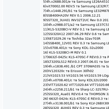
5)4h.v2688.001/e тв Samsung LE26A451
6)vit70002.00 REV:5 тв Samsung LE32R7
7)4h.v1448.291/b1 тв Samsung LE32M87
8)SSB400HA20V REV 0.1 2006.12.21
9)SST320_3UA01 INV32T2UC Rev 0.0 20
10)4h.v2988.071/a2 тв Samsung LE37C5
11)KLS-S320BCI-V REV 0.1 тв Samsung 
12)SSI320A12 2007.06.29 REV 0.6 тв Sa
13)t871029.26 тв Toshiba 32av703R
14)SSB400_12V01 REV 0.3 тв Samsung L
15)v0708.401/c тв Sony KDL-32u2000
16) KLS-S320BCI-M REV 0.1
17)6632l-0425c KLS-470SC-F REV:0.3 тв P
18)LT320SLS12 REV:0.3 2007.06.01 тв S
19)4h.v1838.491 /b1 CPT 370WA03S тв 
20)IV120320c тв Erisson 30lh02
21)Vit1023.53 Vit1023.56 Vit1023.59 LOg
22)4h.v0708.401/c тв Sony KDL32U2000
23)VIT71020.62 VIT71020.64 VIT71020.6
24)4h.v2258.211/b1 тв Sharp LC-32S7RU
25)SSI320_4ua01 REV:0.4 тв THOMSON 
26) 6632l-0424c KLS-470SC-E REV:0.3 тв 
27)4h.v3138.001/b1 тв Sony KLV-26BX30
28)SSI320_4UH01 REV 0.3 тв Samsung L