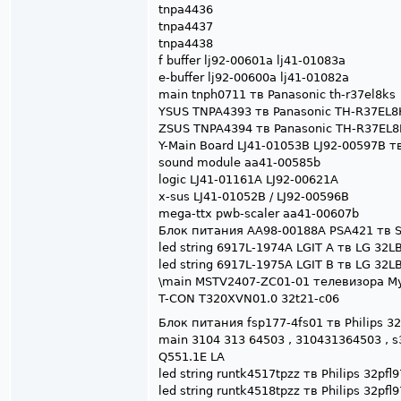
tnpa4436
tnpa4437
tnpa4438
f buffer lj92-00601a lj41-01083a
e-buffer lj92-00600a lj41-01082a
main tnph0711 тв Panasonic th-r37el8ks
YSUS TNPA4393 тв Panasonic TH-R37EL8
ZSUS TNPA4394 тв Panasonic TH-R37EL8
Y-Main Board LJ41-01053B LJ92-00597B 
sound module aa41-00585b
logic LJ41-01161A LJ92-00621A
x-sus LJ41-01052B / LJ92-00596B
mega-ttx pwb-scaler aa41-00607b
Блок питания AA98-00188A PSA421 тв 
led string 6917L-1974A LGIT A тв LG 3
led string 6917L-1975A LGIT B тв LG 3
\main MSTV2407-ZC01-01 телевизора M
T-CON T320XVN01.0 32t21-c06
Блок питания fsp177-4fs01 тв Philips 3
main 3104 313 64503 , 310431364503 , s
Q551.1E LA
led string runtk4517tpzz тв Philips 32p
led string runtk4518tpzz тв Philips 32p