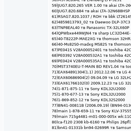
59)JUG7.820.265 VER 1.00 тв akai LTA-2
60)JUG7.820.684 тв akai LTA-32N688HSP
61)RSAG7.820.1037 / ROH тв bbk LT2614
62)4859813793_02 тв Daewoo DLP-37C3
63)TNP8EAL40 тв Panasonic TX-32LX60P
64)QPWbxe449WJN4 тв sharp LC32D44E
65)40-T8222P-MAE2XG тв thomson 32HR
66)40-Ms82S0-madxg MS82S тв thomson
67)PE041S V28A00052401 тв toshiba 42
68)PE0392 V28A000532A1 тв toshiba 42
69)PE0424 V28A000535A1 тв toshiba 42
70)MST3740EU-T-MAIN BD REV1.04 тв to
71)EAX64891304(1.1) 2012.12.06 тв LG 
72)EAX60686904(2) 09.04.09 тв LG 32LH
73)EAX61766102(0) 2009.12.23 тв LG 32
74)1-871-875-11 тв Sony KDL32U2000
75)1-870-677-13 тв Sony KDL32U2000
76)1-869-852-12 тв Sony KDL32S2000
77)BN41-00811B (2006.09.19) (BN94-01
78)main 1-878-659-11 тв Sony KLV-37S5
79)main 715g4481-m01-000-005x wk:1102
80)ca-f120 2308 kb-6160 тв Philips 26pfl
81)bn41-01331b bn94-02699R тв Samsu