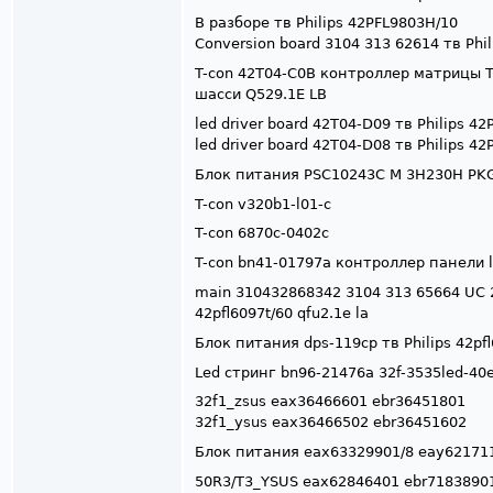
В разборе тв Philips 42PFL9803H/10
Conversion board 3104 313 62614 тв Phi
T-con 42T04-C0B контроллер матрицы T4
шасси Q529.1E LB
led driver board 42T04-D09 тв Philips 4
led driver board 42T04-D08 тв Philips 4
Блок питания PSC10243C M 3H230H PKG1
T-con v320b1-l01-c
T-con 6870c-0402c
T-con bn41-01797a контроллер панели l
main 310432868342 3104 313 65664 UC 22
42pfl6097t/60 qfu2.1e la
Блок питания dps-119cp тв Philips 42pfl
Led стринг bn96-21476a 32f-3535led-40
32f1_zsus eax36466601 ebr36451801
32f1_ysus eax36466502 ebr36451602
Блок питания eax63329901/8 eay621711
50R3/T3_YSUS eax62846401 ebr71838901