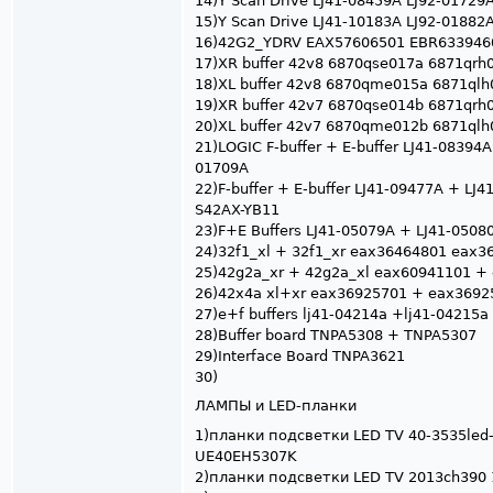
14)Y Scan Drive LJ41-08459A LJ92-01729A
15)Y Scan Drive LJ41-10183A LJ92-018
16)42G2_YDRV EAX57606501 EBR633946
17)XR buffer 42v8 6870qse017a 6871qrh
18)XL buffer 42v8 6870qme015a 6871qlh
19)XR buffer 42v7 6870qse014b 6871qrh
20)XL buffer 42v7 6870qme012b 6871qlh
21)LOGIC F-buffer + E-buffer LJ41-08394
01709A
22)F-buffer + E-buffer LJ41-09477A + LJ
S42AX-YB11
23)F+E Buffers LJ41-05079A + LJ41-0508
24)32f1_xl + 32f1_xr eax36464801 eax
25)42g2a_xr + 42g2a_xl eax60941101 +
26)42x4a xl+xr eax36925701 + eax3692
27)e+f buffers lj41-04214a +lj41-04215a
28)Buffer board TNPA5308 + TNPA5307
29)Interface Board TNPA3621
30)
ЛАМПЫ и LED-планки
1)планки подсветки LED TV 40-3535led
UE40EH5307K
2)планки подсветки LED TV 2013ch390 1