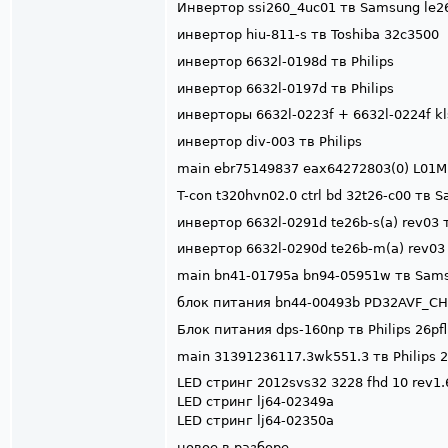
Инвертор ssi260_4uc01 тв Samsung le
инвертор hiu-811-s тв Toshiba 32c3500
инвертор 6632l-0198d тв Philips
инвертор 6632l-0197d тв Philips
инверторы 6632l-0223f + 6632l-0224f kls
инвертор div-003 тв Philips
main ebr75149837 eax64272803(0) L01M
T-con t320hvn02.0 ctrl bd 32t26-c00 тв
инвертор 6632l-0291d te26b-s(a) rev03 т
инвертор 6632l-0290d te26b-m(a) rev03 т
main bn41-01795a bn94-05951w тв Sam
блок питания bn44-00493b PD32AVF_CH
Блок питания dps-160np тв Philips 26pf
main 31391236117.3wk551.3 тв Philips 2
LED стринг 2012svs32 3228 fhd 10 rev1.
LED стринг lj64-02349a
LED стринг lj64-02350a
новое в разборе