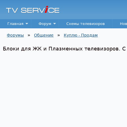
Пер
TV
Service
Main menu
Главная
Форум
Схемы телевизоров
Нов
»
»
Форумы
Общение
Куплю - Продам
Вы здесь
Блоки для ЖК и Плазменных телевизоров. С 