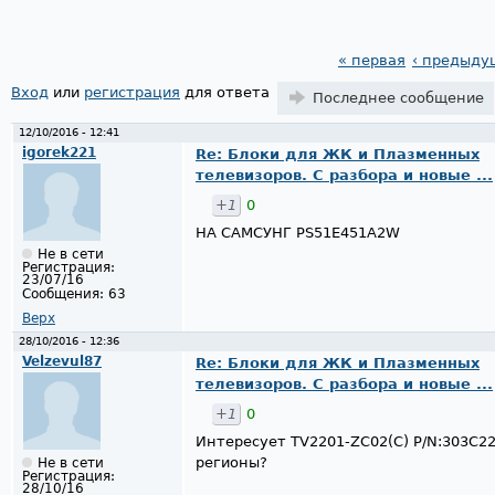
« первая
‹ предыду
Страницы
Вход
или
регистрация
для ответа
Последнее сообщение
12/10/2016 - 12:41
igorek221
Re: Блоки для ЖК и Плазменных
телевизоров. С разбора и новые ...
+1
0
НА САМСУНГ PS51E451A2W
Не в сети
Регистрация:
23/07/16
Сообщения:
63
Верх
28/10/2016 - 12:36
Velzevul87
Re: Блоки для ЖК и Плазменных
телевизоров. С разбора и новые ...
+1
0
Интересует TV2201-ZC02(C) P/N:303C2
регионы?
Не в сети
Регистрация:
28/10/16