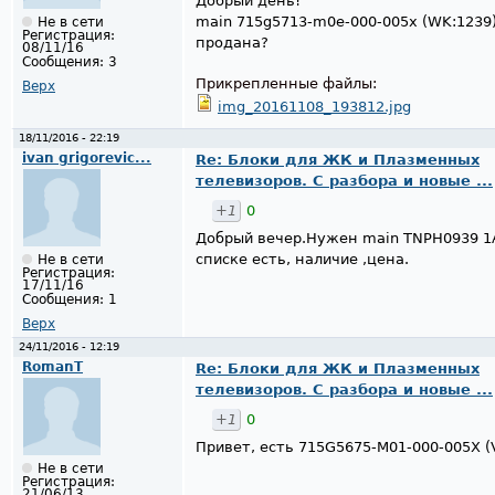
Добрый день!
main 715g5713-m0e-000-005x (WK:1239) 
Не в сети
Регистрация:
продана?
08/11/16
Сообщения:
3
Прикрепленные файлы:
Верх
img_20161108_193812.jpg
18/11/2016 - 22:19
ivan grigorevic...
Re: Блоки для ЖК и Плазменных
телевизоров. С разбора и новые ...
+1
0
Добрый вечер.Нужен main TNPH0939 1A
списке есть, наличие ,цена.
Не в сети
Регистрация:
17/11/16
Сообщения:
1
Верх
24/11/2016 - 12:19
RomanT
Re: Блоки для ЖК и Плазменных
телевизоров. С разбора и новые ...
+1
0
Привет, есть 715G5675-M01-000-005X (V
Не в сети
Регистрация:
21/06/13