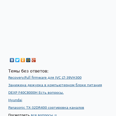
Темы без ответов:
Recovery/Full firmware для JVC LT-39VH300
Занижена дежурка в компьютерном блоке питания
DEXP F40C8000H Есть вопросы.
Hyundai
Panasonic TX-32DR400 сортировка каналов
Посмотреть
все вопросы →