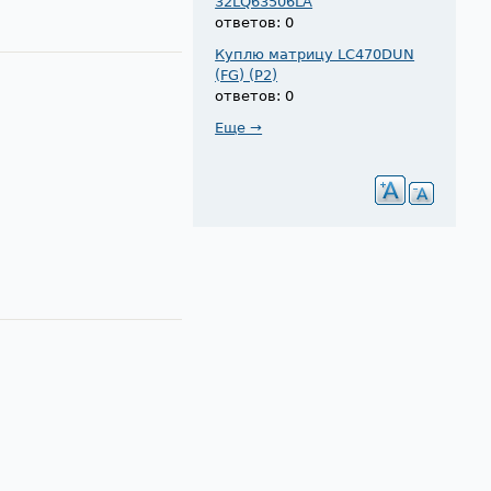
32LQ63506LA
ответов: 0
Куплю матрицу LC470DUN
(FG) (P2)
ответов: 0
Еще →