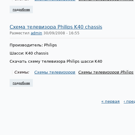
подробнее
о схема телевизора philips k12i chassis
Схема телевизора Philips K40 chassis
Разместил
admin
30/09/2008 - 16:55
Производитель: Philips
Шасси: K40 chassis
Скачать схему телевизора Philips шасси K40
Схемы:
Схемы телевизоров
Схемы телевизоров Philips
подробнее
о схема телевизора philips k40 chassis
« первая
‹ пр
Страницы