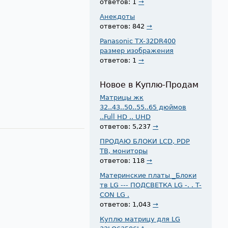
ответов: 1
→
Анекдоты
ответов: 842
→
Panasonic TX-32DR400
размер изображения
ответов: 1
→
Новое в Куплю-Продам
Матрицы жк
32..43..50..55..65 дюймов
..Full HD .. UHD
ответов: 5,237
→
ПРОДАЮ БЛОКИ LCD, PDP
ТВ, мониторы
ответов: 118
→
Материнские платы _Блоки
тв LG --- ПОДСВЕТКА LG -. . T-
CON LG .
ответов: 1,043
→
Куплю матрицу для LG