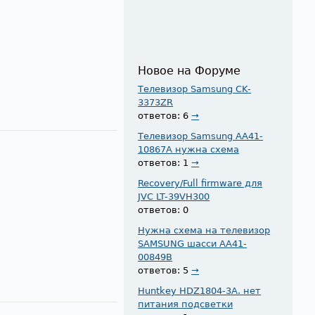
Новое на Форуме
Телевизор Samsung CK-
3373ZR
ответов: 6
→
Телевизор Samsung AA41-
10867A нужна схема
ответов: 1
→
Recovery/Full firmware для
JVC LT-39VH300
ответов: 0
Нужна схема на телевизор
SAMSUNG шасси AA41-
00849B
ответов: 5
→
Huntkey HDZ1804-3A. нет
питания подсветки