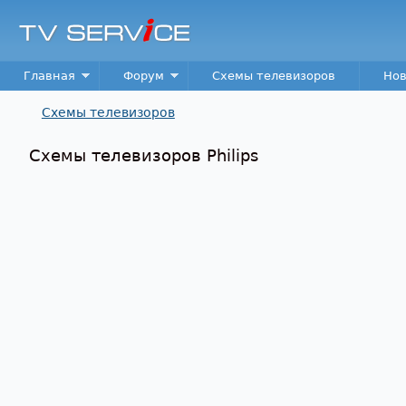
TV
Service
Main menu
Главная
Форум
Схемы телевизоров
Нов
Схемы телевизоров
Вы здесь
Схемы телевизоров Philips