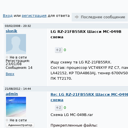
Вход
или
регистрация
для ответа
Последнее сообщение
03/02/2008 - 20:32
slonik
LG RZ-21FB55RX Шасси MC-049B
схема
+1
0
Не в сети
Регистрация:
Ищу схему тв LG RZ-21FB55RX.
23/01/08
Состав: процессор VCT49XYF PZ C7, п
Сообщения:
14
LA42152, КР TDA4863AJ, тюнер 6700VS0
Верх
ПК TT2170.
21/08/2012 - 14:44
admin
Re: LG RZ-21FB55RX Шасси MC-049
схема
+1
0
Схема LG MC-049B.rar
Не в сети
Прикрепленные файлы: