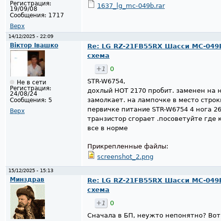
Регистрация:
1637_lg_mc-049b.rar
19/09/08
Сообщения:
1717
Верх
14/12/2025 - 22:09
Віктор Івашко
Re: LG RZ-21FB55RX Шасси MC-049
схема
+1
0
STR-W6754,
Не в сети
Регистрация:
дохлый HOT 2170 пробит. заменен на 
24/08/24
замолкает. на лампочке в место строк
Сообщения:
5
первичке питание STR-W6754 4 нога 26v
Верх
транзистор сгорает .посоветуйте где 
все в норме
Прикрепленные файлы:
screenshot_2.png
15/12/2025 - 15:13
Минздрав
Re: LG RZ-21FB55RX Шасси MC-049
схема
+1
0
Сначала в БП, неужто непонятно? Вот