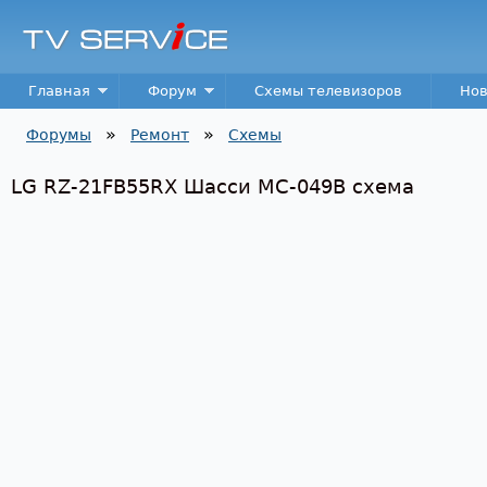
Пер
TV
Service
Main menu
Главная
Форум
Схемы телевизоров
Нов
»
»
Форумы
Ремонт
Схемы
Вы здесь
LG RZ-21FB55RX Шасси MC-049B схема