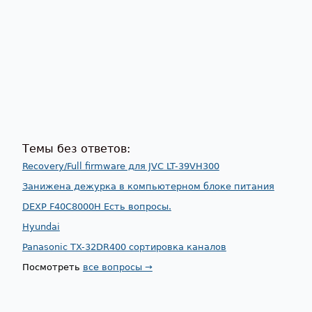
Темы без ответов:
Recovery/Full firmware для JVC LT-39VH300
Занижена дежурка в компьютерном блоке питания
DEXP F40C8000H Есть вопросы.
Hyundai
Panasonic TX-32DR400 сортировка каналов
Посмотреть
все вопросы →