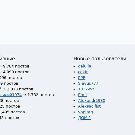
ивные
Новые пользователи
→ 9,784 постов
galulla
→ 4,090 постов
cekir
996 постов
PPE
59 постов
Slavus777
й
→ 2,013 постов
1312vvt
асилий1974
→ 1,782 постов
Emil
28 постов
Alexandr1980
525 постов
AlexPacifist
1,495 постов
vopirag
53 постов
ДОМ 1