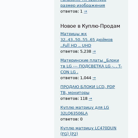
размер изображения
ответов: 1
→
Новое в Куплю-Продам
Матрицы жк
32..43..50..55..65 дюймов
..Full HD .. UHD
ответов: 5,238
→
Материнские платы _Блоки
тв LG --- ПОДСВЕТКА LG -. . T-
CON LG .
ответов: 1,044
→
ПРОДАЮ БЛОКИ LCD, PDP
ТВ, мониторы
ответов: 118
→
Куплю матрицу для LG
32LQ63506LA
ответов: 0
Куплю матрицу LC470DUN
(FG) (P2)