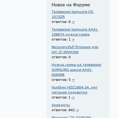
Новое на Форуме
Телевизор Samsung CK-
3373ZR
ответов: 6
→
Телевизор Samsung AA41-
10867A нужна схема
ответов: 1
→
Recovery/Full firmware для
JVC LT-39VH300
ответов: 0
Нужна схема на телевизор
SAMSUNG шасси AA41-
00849B
ответов: 5
→
Huntkey HDZ1804-3A. нет
питания подсветки
ответов: 1
→
Анекдоты
ответов: 842
→
Panasonic TX-32DR400