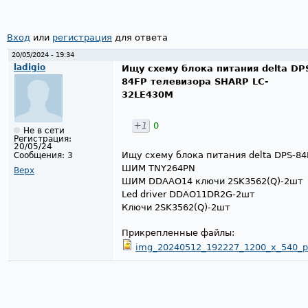
Вход
или
регистрация
для ответа
20/05/2024 - 19:34
ladigio
Ищу схему блока питания delta DP
84FP телевизора SHARP LC-
32LE430M
+1
0
Не в сети
Регистрация:
20/05/24
Ищу схему блока питания delta DPS-8
Сообщения:
3
ШИМ TNY264PN
Верх
ШИМ DDAAO14 ключи 2SK3562(Q)-2шт
Led driver DDAO11DR2G-2шт
Ключи 2SK3562(Q)-2шт
Прикрепленные файлы:
img_20240512_192227_1200_x_540_pi