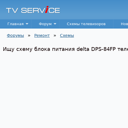
Пер
TV
Service
Main menu
Главная
Форум
Схемы телевизоров
Нов
»
»
Форумы
Ремонт
Схемы
Вы здесь
Ищу схему блока питания delta DPS-84FP те