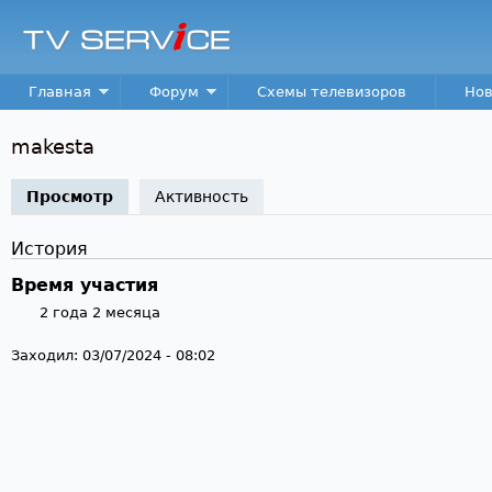
Пер
TV
Service
Main menu
Главная
Форум
Схемы телевизоров
Нов
makesta
Просмотр
(активная вкладка)
Активность
История
Время участия
2 года 2 месяца
Заходил:
03/07/2024 - 08:02