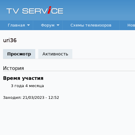
Пер
TV
Service
Main menu
Главная
Форум
Схемы телевизоров
Нов
uri36
Просмотр
(активная вкладка)
Активность
История
Время участия
3 года 4 месяца
Заходил:
21/03/2023 - 12:52