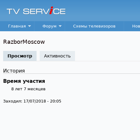
Пер
TV
Service
Main menu
Главная
Форум
Схемы телевизоров
Нов
RazborMoscow
Просмотр
(активная вкладка)
Активность
История
Время участия
8 лет 7 месяцев
Заходил:
17/07/2018 - 20:05