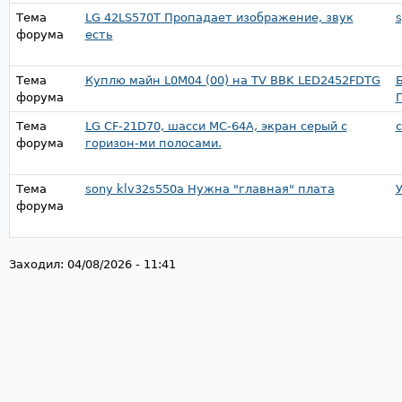
Тема
LG 42LS570T Пропадает изображение, звук
s
форума
есть
Тема
Куплю майн L0M04 (00) на TV BBK LED2452FDTG
форума
Тема
LG CF-21D70, шасси МС-64А, экран серый с
c
форума
горизон-ми полосами.
Тема
sony klv32s550a Нужна "главная" плата
форума
Заходил:
04/08/2026 - 11:41