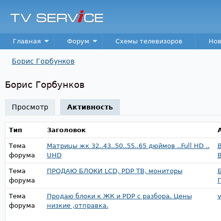
Пер
TV
Service
Main menu
Главная
Форум
Схемы телевизоров
Нов
Борис Горбунков
Вы здесь
Борис Горбунков
Просмотр
Активность
(активная вкладка)
Тип
Заголовок
Тема
Матрицы жк 32..43..50..55..65 дюймов ..Full HD ..
форума
UHD
Тема
ПРОДАЮ БЛОКИ LCD, PDP ТВ, мониторы
форума
Тема
Продаю блоки к ЖК и PDP с разбора. Цены
v
форума
низкие ,отправка.