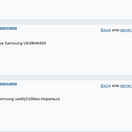
Samsung
Вход
или
регис
 на Samsung UE48H6400
Samsung
Вход
или
регис
amsung ue40j5200au.Норильск