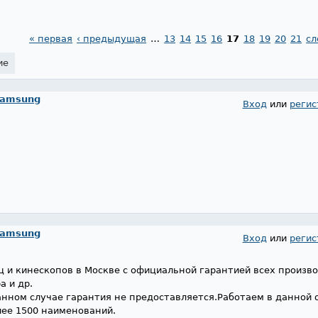
« первая
‹ предыдущая
…
13
14
15
16
17
18
19
20
21
сл
ие
Samsung
Вход
или
регис
Samsung
Вход
или
регис
 и кинескопов в Москве с официальной гарантией всех произв
a и др.
анном случае гарантия не предоставляется.Работаем в данной 
лее 1500 наименований.