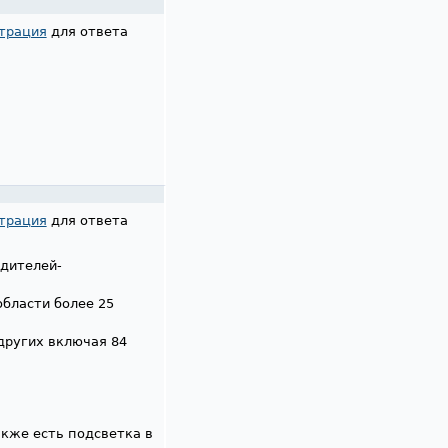
трация
для ответа
трация
для ответа
одителей-
области более 25
 других включая 84
акже есть подсветка в