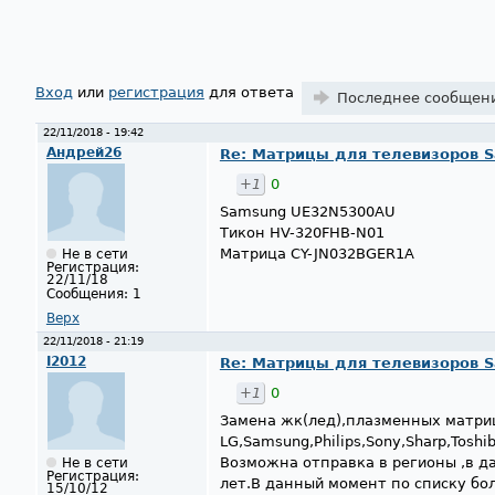
Страницы
Вход
или
регистрация
для ответа
Последнее сообщен
22/11/2018 - 19:42
Андрей26
Re: Матрицы для телевизоров 
+1
0
Samsung UE32N5300AU
Тикон HV-320FHB-N01
Матрица CY-JN032BGER1A
Не в сети
Регистрация:
22/11/18
Сообщения:
1
Верх
22/11/2018 - 21:19
I2012
Re: Матрицы для телевизоров 
+1
0
Замена жк(лед),плазменных матриц
LG,Samsung,Philips,Sony,Sharp,Toshib
Возможна отправка в регионы ,в д
Не в сети
Регистрация:
лет.В данный момент по списку бо
15/10/12