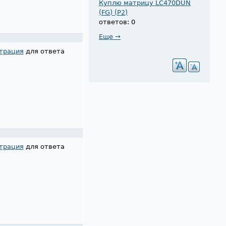
Куплю матрицу LC470DUN
(FG) (P2)
ответов: 0
Еще →
трация
для ответа
трация
для ответа