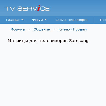
TV
Service
Main menu
Главная
Форум
Схемы телевизоров
Нов
»
»
Форумы
Общение
Куплю - Продам
Вы здесь
Матрицы для телевизоров Samsung