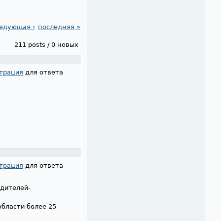
едующая ›
последняя »
211 posts / 0 новых
трация
для ответа
трация
для ответа
одителей-
области более 25