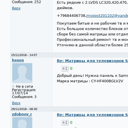
Сообщения:
252
Есть редкие с 2 LVDS LC320,420,47
дюймов.
Верх
+79684406738,
mypost201102@yande
Покупаем битые и не рабочие тв и 
Есть большое количество блоков от
сборе без самой матрицы или отде
Профессиональный ремонт тв и мон
Уточняю-в данной области более 25
25/11/2018 - 14:07
hexen
Re: Матрицы для телевизоров 
+1
0
Добрый день! Нужна панель к Sam
Марка матрицы : CY-HF400BGLV2V
Не в сети
Регистрация:
17/07/14
Сообщения:
3
Верх
29/11/2018 - 08:30
zdobnov_r
Re: Матрицы для телевизоров 
+1
0