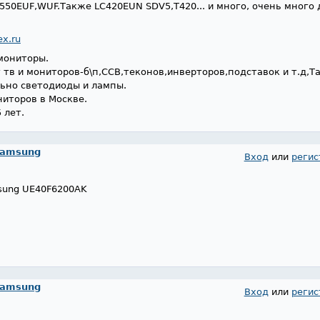
0,550EUF,WUF.Также LC420EUN SDV5,Т420... и много, очень много
x.ru
мониторы.
 тв и мониторов-б\п,ССВ,теконов,инверторов,подставок и т.д,Т
льно светодиоды и лампы.
иторов в Москве.
 лет.
Samsung
Вход
или
регис
sung UE40F6200AK
Samsung
Вход
или
регис