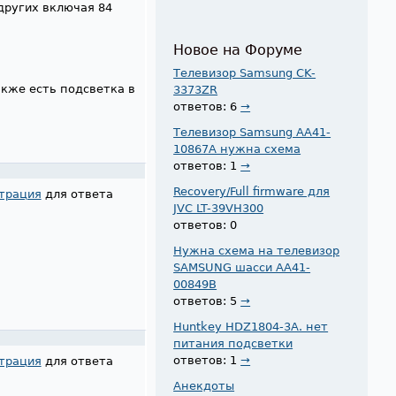
 других включая 84
Новое на Форуме
Телевизор Samsung CK-
акже есть подсветка в
3373ZR
ответов: 6
→
Телевизор Samsung AA41-
10867A нужна схема
ответов: 1
→
Recovery/Full firmware для
трация
для ответа
JVC LT-39VH300
ответов: 0
Нужна схема на телевизор
SAMSUNG шасси AA41-
00849B
ответов: 5
→
Huntkey HDZ1804-3A. нет
питания подсветки
ответов: 1
→
трация
для ответа
Анекдоты