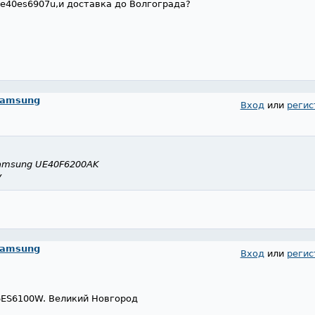
e40es6907u,и доставка до Волгограда?
Samsung
Вход
или
регис
amsung UE40F6200AK
V
Samsung
Вход
или
регис
ES6100W. Великий Новгород