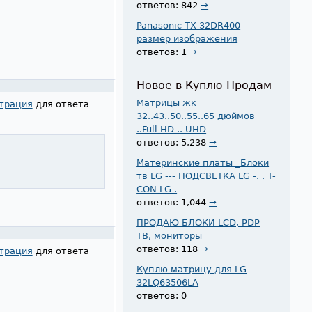
ответов: 842
→
Panasonic TX-32DR400
размер изображения
ответов: 1
→
Новое в Куплю-Продам
Матрицы жк
трация
для ответа
32..43..50..55..65 дюймов
..Full HD .. UHD
ответов: 5,238
→
Материнские платы _Блоки
тв LG --- ПОДСВЕТКА LG -. . T-
CON LG .
ответов: 1,044
→
ПРОДАЮ БЛОКИ LCD, PDP
ТВ, мониторы
ответов: 118
→
трация
для ответа
Куплю матрицу для LG
32LQ63506LA
ответов: 0