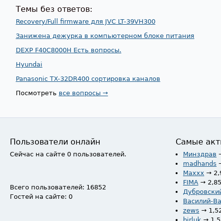
Темы без ответов:
Recovery/Full firmware для JVC LT-39VH300
Занижена дежурка в компьютерном блоке питания
DEXP F40C8000H Есть вопросы.
Hyundai
Panasonic TX-32DR400 сортировка каналов
Посмотреть
все вопросы →
Пользователи онлайн
Самые акт
Сейчас на сайте 0 пользователей.
Минздрав
madhands
Maxxx
→ 2,
FIMA
→ 2,8
Всего пользователей: 16852
Дубровски
Гостей на сайте: 0
Василий-В
zews
→ 1,5
birluk
→ 1,