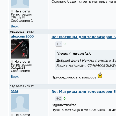
Сколько будет стоить матрица на u
Не в сети
Регистрация:
29/11/18
Сообщения:
1
Верх
01/12/2018 - 14:53
alexcom2000
Re: Матрицы для телевизоров 
+1
0
"hexen"
писал(а):
Добрый день! Нужна панель к S
Не в сети
Регистрация:
Марка матрицы : CY-HF400BGLV2
01/12/18
Сообщения:
1
Верх
Присоединюсь к вопросу
17/12/2018 - 09:27
sss4
Re: Матрицы для телевизоров 
+1
0
Здравствуйте.
Нужна матрица к тв SAMSUNG UE46
Не в сети