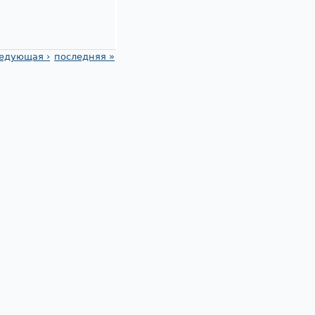
едующая ›
последняя »