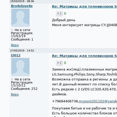
15/03/2019 - 08:36
Bro4elove4e
Re: Матрицы для телевизоров 
+1
0
Добрый день
Меня интересует матрицы CY-JJ040
Не в сети
Регистрация:
15/03/19
Сообщения:
1
Верх
27/05/2019 - 14:52
I2012
Re: Матрицы для телевизоров 
+1
0
Замена жк(лед),плазменных матриц
LG,Samsung,Philips,Sony,Sharp,Toshib
Возможна отправка в регионы ,в д
Не в сети
Регистрация:
лет.В данный момент по списку бо
15/10/12
Сообщения:
252
Есть редкие с 2 LVDS LC320,420,47
дюймов.
Верх
+79684406738,
mypost201102@yande
Покупаем битые и не рабочие тв и 
Есть большое количество блоков от