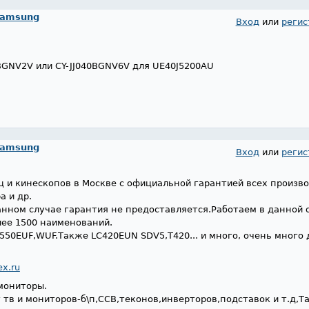
Samsung
Вход
или
регис
BGNV2V или CY-JJ040BGNV6V для UE40J5200AU
Samsung
Вход
или
регис
 и кинескопов в Москве с официальной гарантией всех произв
a и др.
анном случае гарантия не предоставляется.Работаем в данной 
лее 1500 наименований.
0,550EUF,WUF.Также LC420EUN SDV5,Т420... и много, очень много
x.ru
мониторы.
 тв и мониторов-б\п,ССВ,теконов,инверторов,подставок и т.д,Т