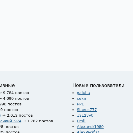
ивные
Новые пользователи
→ 9,784 постов
galulla
→ 4,090 постов
cekir
996 постов
PPE
59 постов
Slavus777
й
→ 2,013 постов
1312vvt
асилий1974
→ 1,782 постов
Emil
28 постов
Alexandr1980
525 постов
AlexPacifist