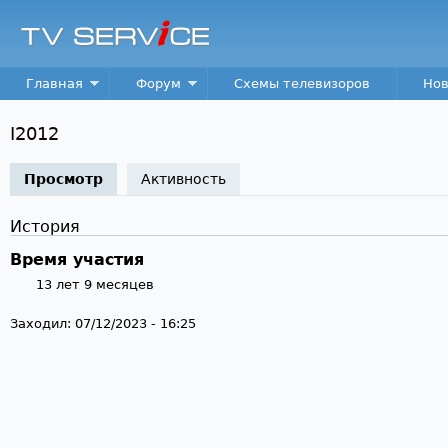
Пер
TV
Service
Main menu
Главная
Форум
Схемы телевизоров
Нов
I2012
Просмотр
(активная вкладка)
Активность
История
Время участия
13 лет 9 месяцев
Заходил:
07/12/2023 - 16:25