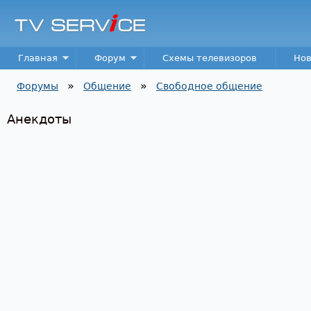
Пер
TV
Service
Main menu
Главная
Форум
Схемы телевизоров
Нов
»
»
Форумы
Общение
Свободное общение
Вы здесь
Анекдоты