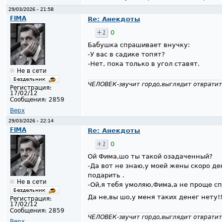
29/03/2026 - 21:58
FIMA
Re: Анекдоты
+1
0
Бабушка спрашивает внучку:
-У вас в садике топят?
-Нет, пока только в угол ставят.
Не в сети
ЧЕЛОВЕК-звучит гордо,выглядит отвратит
Регистрация:
17/02/12
Сообщения:
2859
Верх
29/03/2026 - 22:14
FIMA
Re: Анекдоты
+1
0
Ой Фима,шо ты такой озадаченный?
-Да вот не знаю,у моей жены скоро д
подарить .
Не в сети
-Ой,я тебя умоляю,Фима,а не проще сп
Да не,вы шо,у меня таких денег нету!
Регистрация:
17/02/12
Сообщения:
2859
ЧЕЛОВЕК-звучит гордо,выглядит отвратит
Верх