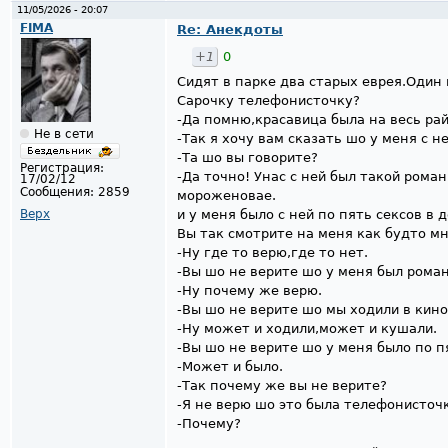
11/05/2026 - 20:07
FIMA
Re: Анекдоты
+1
0
Сидят в парке два старых еврея.Один
Сарочку телефонисточку?
-Да помню,красавица была на весь рай
Не в сети
-Так я хочу вам сказать шо у меня с н
-Та шо вы говорите?
Регистрация:
-Да точно! Унас с ней был такой рома
17/02/12
Сообщения:
2859
мороженовае.
Верх
и у меня было с ней по пять сексов в д
Вы так смотрите на меня как будто мн
-Ну где то верю,где то нет.
-Вы шо не верите шо у меня был рома
-Ну почему же верю.
-Вы шо не верите шо мы ходили в кин
-Ну может и ходили,может и кушали.
-Вы шо не верите шо у меня было по п
-Может и было.
-Так почему же вы не верите?
-Я не верю шо это была телефонисточк
-Почему?