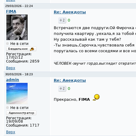
29/03/2026 - 22:24
FIMA
Re: Анекдоты
+1
0
Встречаются две подруги.Ой Фирочка 
получила квартиру ,уехала,я за тобой 
Ну рассказывай как там у тебя?
Не в сети
-Ты знаешь,Сарочка,чувствовала себя 
поругалась со всеми соседями и все н
Регистрация:
17/02/12
Сообщения:
2859
ЧЕЛОВЕК-звучит гордо,выглядит отвратит
Верх
30/03/2026 - 18:23
admin
Re: Анекдоты
+1
0
Прекрасно,
FIMA
Не в сети
Регистрация:
19/09/08
Сообщения:
1717
Верх