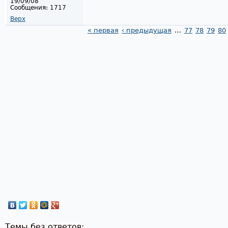
19/09/08
Сообщения:
1717
Верх
« первая
‹ предыдущая
…
77
78
79
80
Страницы
Темы без ответов: