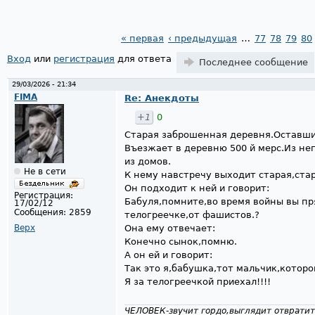
« первая
‹ предыдущая
…
77
78
79
80
Страницы
Вход
или
регистрация
для ответа
Последнее сообщение
29/03/2026 - 21:34
FIMA
Re: Анекдоты
+1
0
Старая заброшенная деревня.Оставши
Въезжает в деревню 500 й мерс.Из не
из домов.
Не в сети
К нему навстречу выходит старая,стар
Он подходит к ней и говорит:
Регистрация:
Бабуля,помните,во время войны вы пр
17/02/12
Сообщения:
2859
телогреечке,от фашистов.?
Верх
Она ему отвечает:
Конечно сынок,помню.
А он ей и говорит:
Так это я,бабушка,тот мальчик,которо
Я за телогреечкой приехал!!!!
ЧЕЛОВЕК-звучит гордо,выглядит отвратит