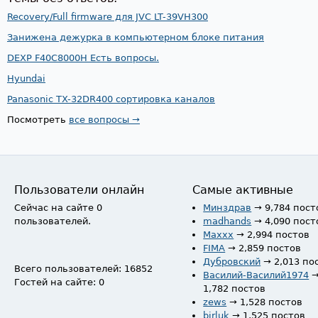
Recovery/Full firmware для JVC LT-39VH300
Занижена дежурка в компьютерном блоке питания
DEXP F40C8000H Есть вопросы.
Hyundai
Panasonic TX-32DR400 сортировка каналов
Посмотреть
все вопросы →
Пользователи онлайн
Самые активные
Сейчас на сайте 0
Минздрав
→ 9,784 пост
пользователей.
madhands
→ 4,090 пост
Maxxx
→ 2,994 постов
FIMA
→ 2,859 постов
Дубровский
→ 2,013 по
Всего пользователей: 16852
Василий-Василий1974
Гостей на сайте: 0
1,782 постов
zews
→ 1,528 постов
birluk
→ 1,525 постов