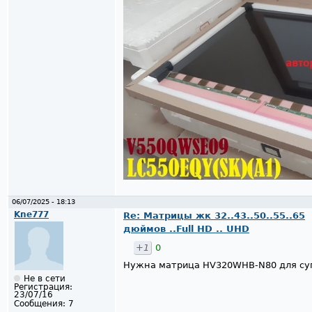
06/07/2025 - 18:13
Kne777
Re: Матрицы жк 32..43..50..55..65
дюймов ..Full HD .. UHD
+1
0
Нужна матрица HV320WHB-N80 для суп
Не в сети
Регистрация:
23/07/16
Сообщения:
7