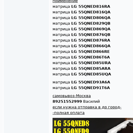
применение
матрица
LG 55QNED816RA
матрица
LG 55QNED816QA
матрица
LG 55QNED806QA
матрица
LG 55QNED829QB
матрица
LG 55QNED869QA
матрица
LG 55QNED876QB
матрица
LG 55QNED876RA
матрица
LG 55QNED866QA
матрица
LG 55QNED866RE
матрица
LG 55QNED86T6A
матрица
LG 55QNED85URA
матрица
LG 55QNED85ARA
матрица
LG 55QNED85UQA
матрица
LG 55QNED93A6A
матрица
LG 55QNED91T6A
самовывоз-Москва
89251552999
Василий
если нужна отправка в др город-
-полная оплата