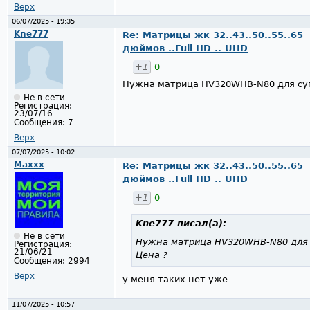
Верх
06/07/2025 - 19:35
Kne777
Re: Матрицы жк 32..43..50..55..65
дюймов ..Full HD .. UHD
+1
0
Нужна матрица HV320WHB-N80 для суп
Не в сети
Регистрация:
23/07/16
Сообщения:
7
Верх
07/07/2025 - 10:02
Maxxx
Re: Матрицы жк 32..43..50..55..65
дюймов ..Full HD .. UHD
+1
0
Kne777
писал(а):
Не в сети
Нужна матрица HV320WHB-N80 для 
Регистрация:
21/06/21
Цена ?
Сообщения:
2994
Верх
у меня таких нет уже
11/07/2025 - 10:57