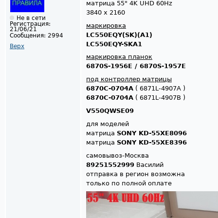
матрица 55" 4K UHD 60Hz
3840 x 2160
Не в сети
Регистрация:
маркировка
21/06/21
LC550EQY(SK)(A1)
Сообщения:
2994
LC550EQY-SKA1
Верх
маркировка планок
6870S-1956E / 6870S-1957E
под контроллер матрицы
6870C-0704A
( 6871L-4907A )
6870C-0704A
( 6871L-4907B )
V550QWSE09
для моделей
матрица
SONY KD-55XE8096
матрица
SONY KD-55XE8396
самовывоз-Москва
89251552999
Василий
отправка в регион возможна
только по полной оплате