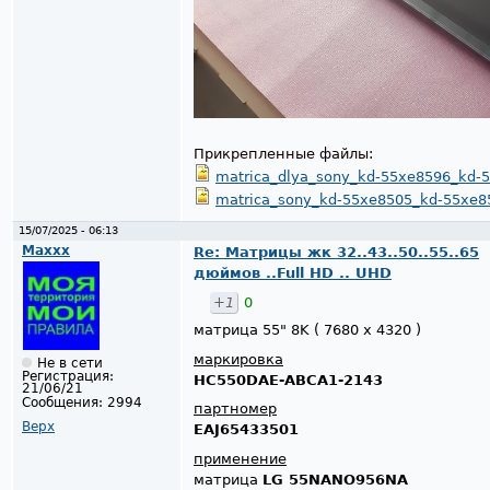
Прикрепленные файлы:
matrica_dlya_sony_kd-55xe8596_kd-5
matrica_sony_kd-55xe8505_kd-55xe8
15/07/2025 - 06:13
Maxxx
Re: Матрицы жк 32..43..50..55..65
дюймов ..Full HD .. UHD
+1
0
матрица 55" 8K ( 7680 x 4320 )
маркировка
Не в сети
Регистрация:
HC550DAE-ABCA1-2143
21/06/21
Сообщения:
2994
партномер
Верх
EAJ65433501
применение
матрица
LG 55NANO956NA