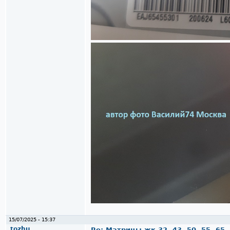
15/07/2025 - 15:37
tozhu
Re: Матрицы жк 32..43..50..55..65