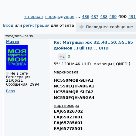
« первая
‹ предыдущая
…
486
487
488
489
490
491
Страницы
Вход
или
регистрация
для ответа
Последнее сообщение
29/06/2025 - 08:39
Maxxx
Re: Матрицы жк 32..43..50..55..65
дюймов ..Full HD .. UHD
+1
0
55" 120Hz 4K UHD- матрицы ( QNED )
маркировка
Не в сети
Регистрация:
HC550MQB-SLFA1
21/06/21
Сообщения:
2994
NC550EQH-ABGA1
Верх
HC550MQB-SLFA2
NC550EQH-ABGA4
партномера
EAJ65826702
EAJ65823801
EAJ65785601
EAJ65778501