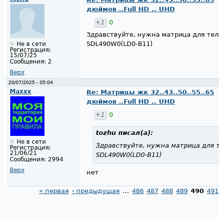
дюймов ..Full HD .. UHD
+1
0
Здравствуйте, нужна матрица для теле
SDL490W0(LD0-B11)
Не в сети
Регистрация:
15/07/25
Сообщения:
2
Верх
20/07/2025 - 05:04
Maxxx
Re: Матрицы жк 32..43..50..55..65
дюймов ..Full HD .. UHD
+1
0
tozhu
писал(а):
Не в сети
Здравствуйте, нужна матрица для т
Регистрация:
21/06/21
SDL490W0(LD0-B11)
Сообщения:
2994
Верх
нет
« первая
‹ предыдущая
…
486
487
488
489
490
491
Страницы