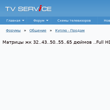
Пер
TV
Service
Main menu
Главная
Форум
Схемы телевизоров
Нов
»
»
Форумы
Общение
Куплю - Продам
Вы здесь
Матрицы жк 32..43..50..55..65 дюймов ..Full H