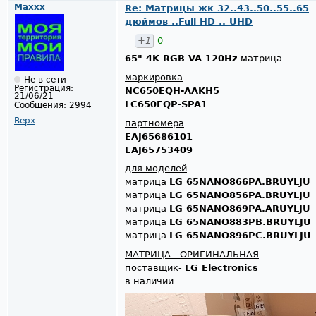
Maxxx
Re: Матрицы жк 32..43..50..55..65
дюймов ..Full HD .. UHD
+1
0
65" 4K RGB VA 120Hz
матрица
маркировка
Не в сети
Регистрация:
NC650EQH-AAKH5
21/06/21
LC650EQP-SPA1
Сообщения:
2994
Верх
партномера
EAJ65686101
EAJ65753409
для моделей
матрица
LG 65NANO866PA.BRUYLJU
матрица
LG 65NANO856PA.BRUYLJU
матрица
LG 65NANO869PA.ARUYLJU
матрица
LG 65NANO883PB.BRUYLJU
матрица
LG 65NANO896PC.BRUYLJU
МАТРИЦА - ОРИГИНАЛЬНАЯ
поставщик-
LG Electronics
в наличии