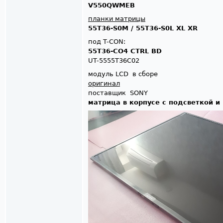
V550QWMEB
планки матрицы
55T36-S0M / 55T36-S0L XL XR
под T-CON:
55T36-CO4 CTRL BD
UT-5555T36C02
модуль LCD в сборе
оригинал
поставщик SONY
матрица в корпусе с подсветкой и