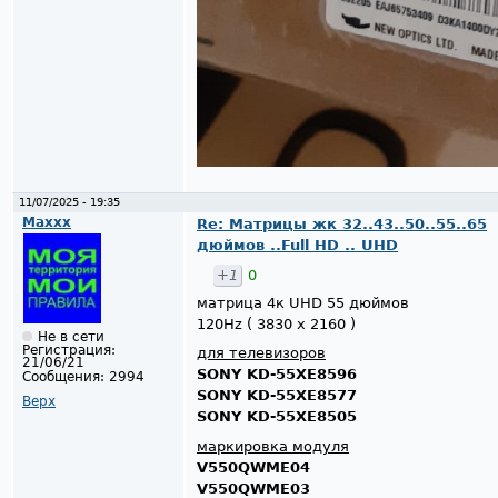
11/07/2025 - 19:35
Maxxx
Re: Матрицы жк 32..43..50..55..65
дюймов ..Full HD .. UHD
+1
0
матрица 4к UHD 55 дюймов
120Hz ( 3830 x 2160 )
Не в сети
Регистрация:
для телевизоров
21/06/21
SONY KD-55XE8596
Сообщения:
2994
SONY KD-55XE8577
Верх
SONY KD-55XE8505
маркировка модуля
V550QWME04
V550QWME03