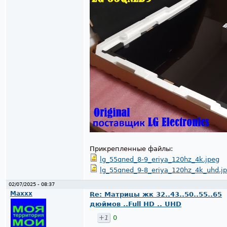
Прикрепленные файлы:
lg_55qned_8-9_eriya_120hz_4k.jpeg
lg_55qned_9-8_eriya_120hz_4k_uhd.j
02/07/2025 - 08:37
Maxxx
Re: Матрицы жк 32..43..50..55..65
дюймов ..Full HD .. UHD
+1
0