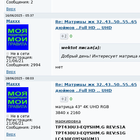
Сообщения:
2
Верх
16/06/2025 - 05:37
Maxxx
Re: Матрицы жк 32..43..50..55..65
дюймов ..Full HD .. UHD
+1
0
wektot
писал(а):
Не в сети
Добрый день! Интересует матрица 
Регистрация:
21/06/21
Сообщения:
2994
нет
Верх
18/06/2025 - 08:03
Maxxx
Re: Матрицы жк 32..43..50..55..65
дюймов ..Full HD .. UHD
+1
0
матрица 43" 4K UHD RGB
3840 x 2160
Не в сети
Регистрация:
маркировка
21/06/21
TPT430U3-EQYSHM.G REV:S1A
Сообщения:
2994
TPT430U3-EQYSHM.G REV:S1G
Верх
LC430EQY(SH)(M1)