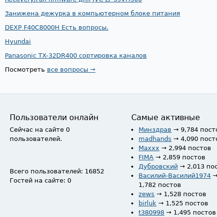
Занижена дежурка в компьютерном блоке питания
DEXP F40C8000H Есть вопросы.
Hyundai
Panasonic TX-32DR400 сортировка каналов
Посмотреть
все вопросы →
Пользователи онлайн
Самые активные
Сейчас на сайте 0
Минздрав
→ 9,784 пост
пользователей.
madhands
→ 4,090 пост
Maxxx
→ 2,994 постов
FIMA
→ 2,859 постов
Дубровский
→ 2,013 по
Всего пользователей: 16852
Василий-Василий1974
Гостей на сайте: 0
1,782 постов
zews
→ 1,528 постов
birluk
→ 1,525 постов
t380998
→ 1,495 постов