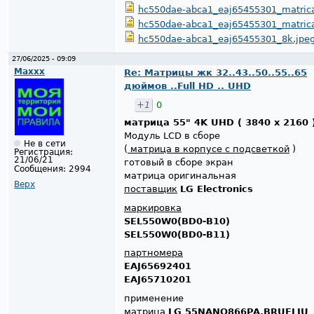
hc550dae-abca1_eaj65455301_matric
hc550dae-abca1_eaj65455301_matric
hc550dae-abca1_eaj65455301_8k.jpe
27/06/2025 - 09:09
Maxxx
Re: Матрицы жк 32..43..50..55..65
дюймов ..Full HD .. UHD
+1
0
матрица 55" 4K UHD ( 3840 x 2160 
Модуль LCD в сборе
Не в сети
(
матрица в корпусе с подсветкой
)
Регистрация:
21/06/21
готовый в сборе экран
Сообщения:
2994
матрица оригинальная
Верх
поставщик
LG Electronics
маркировка
SEL550W0(BD0-B10)
SEL550W0(BD0-B11)
партномера
EAJ65692401
EAJ65710201
применение
матрица
LG 55NANO866PA.BRUFLJU