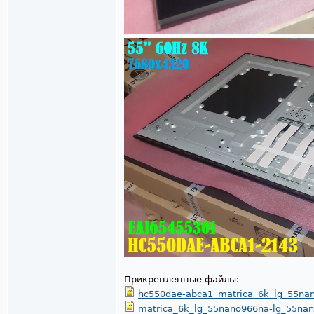
Прикрепленные файлы:
hc550dae-abca1_matrica_6k_lg_55na
matrica_6k_lg_55nano966na-lg_55na