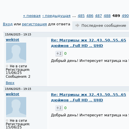
« первая
‹ предыдущая
…
485
486
487
488
489
490
Страницы
Вход
или
регистрация
для ответа
Последнее сообщение
15/06/2025 - 19:15
wektot
Re: Матрицы жк 32..43..50..55..65
дюймов ..Full HD .. UHD
+1
0
Добрый день! Интересует матрица на
Не в сети
Регистрация:
15/06/25
Сообщения:
2
Верх
15/06/2025 - 19:15
wektot
Re: Матрицы жк 32..43..50..55..65
дюймов ..Full HD .. UHD
+1
0
Добрый день! Интересует матрица на
Не в сети
Регистрация:
15/06/25