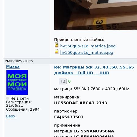
Прикрепленные файлы:
hv550qub-s1d_matrica.jpeg
hv550qub-s1d_matrica.jpg
26/06/2025 - 08:25
Maxxx
Re: Матрицы жк 32..43..50..55..65
дюймов ..Full HD .. UHD
+1
0
матрица 55" 8K ( 7680 x 4320 ) 60Hz
маркировка
Не в сети
Регистрация:
HC550DAE-ABCA1-2143
21/06/21
Сообщения:
2994
партномер
Верх
EAJ65433501
применение
матрица
LG 55NANO956NA
матрица
LG 55NANO966NA