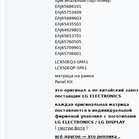
оригинальный партномер
EAJ65686101
EAJ65753409
EAJ65689603
EAJ65435501
EAJ64929801
EAJ65653701
EAJ65760505
EAJ65709901
EAJ65706601
LC650EQ3-SMA1
LC650EQP-SPA1
матрица на рамке
Panel Kit
это оригинал а не китайский завоз
поставщик LG ELECTRONICS
каждая оригинальная матрица
поставляется в индивидуальной
фирменой упаковке с логотипами
LG ELECTRONICS / LG DISPLAY
(
смотри фото
)
всё другое — это реплика ,