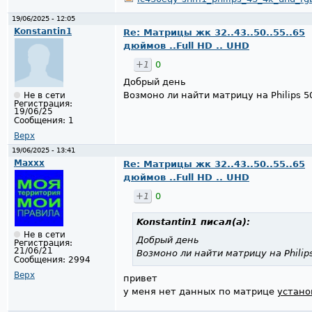
19/06/2025 - 12:05
Konstantin1
Re: Матрицы жк 32..43..50..55..65
дюймов ..Full HD .. UHD
+1
0
Добрый день
Возмоно ли найти матрицу на Philips 5
Не в сети
Регистрация:
19/06/25
Сообщения:
1
Верх
19/06/2025 - 13:41
Maxxx
Re: Матрицы жк 32..43..50..55..65
дюймов ..Full HD .. UHD
+1
0
Konstantin1
писал(а):
Не в сети
Добрый день
Регистрация:
21/06/21
Возмоно ли найти матрицу на Philip
Сообщения:
2994
Верх
привет
у меня нет данных по матрице
устано