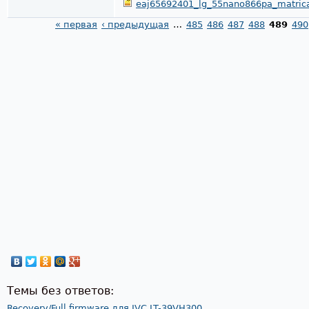
eaj65692401_lg_55nano866pa_matrica
« первая
‹ предыдущая
…
485
486
487
488
489
490
Страницы
Темы без ответов:
Recovery/Full firmware для JVC LT-39VH300