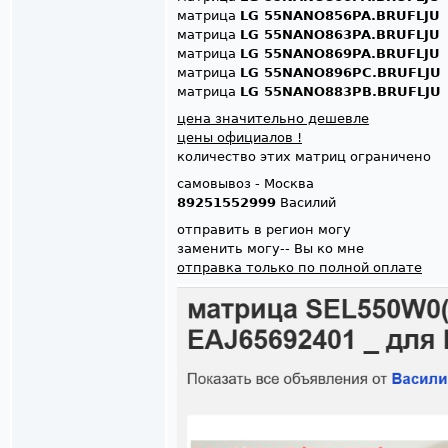
матрица
LG 55NANO856PA.BRUFLJU
матрица
LG 55NANO863PA.BRUFLJU
матрица
LG 55NANO869PA.BRUFLJU
матрица
LG 55NANO896PC.BRUFLJU
матрица
LG 55NANO883PB.BRUFLJU
цена значительно дешевле
цены официалов !
количество этих матриц ограничено
самовывоз - Москва
89251552999
Василий
отправить в регион могу
заменить могу-- Вы ко мне
отправка только по полной оплате