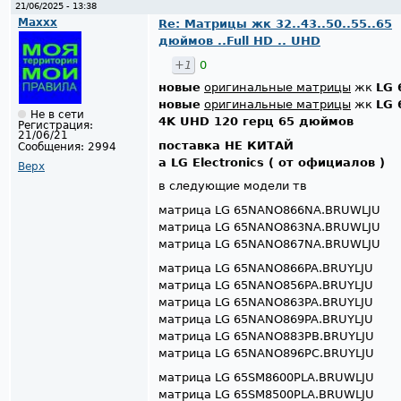
21/06/2025 - 13:38
Maxxx
Re: Матрицы жк 32..43..50..55..65
дюймов ..Full HD .. UHD
+1
0
новые
оригинальные матрицы
жк
LG 
новые
оригинальные матрицы
жк
LG 
Не в сети
4K UHD 120 герц 65 дюймов
Регистрация:
21/06/21
поставка НЕ КИТАЙ
Сообщения:
2994
а LG Electronics ( от официалов )
Верх
в следующие модели тв
матрица LG 65NANO866NA.BRUWLJU
матрица LG 65NANO863NA.BRUWLJU
матрица LG 65NANO867NA.BRUWLJU
матрица LG 65NANO866PA.BRUYLJU
матрица LG 65NANO856PA.BRUYLJU
матрица LG 65NANO863PA.BRUYLJU
матрица LG 65NANO869PA.BRUYLJU
матрица LG 65NANO883PB.BRUYLJU
матрица LG 65NANO896PC.BRUYLJU
матрица LG 65SM8600PLA.BRUWLJU
матрица LG 65SM8500PLA.BRUWLJU