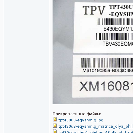
Прикрепленные файлы:
tpt430u3-eqyshm.g.jpg
tpt430u3-eqyshm.g_matrica_dlya_phil
lc430eqy-shm1_philips_43_4k_uhd_rgb