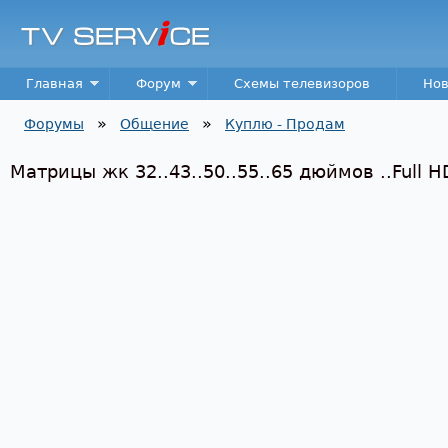
Пер
TV
Service
Main menu
Главная
Форум
Схемы телевизоров
Нов
»
»
Форумы
Общение
Куплю - Продам
Вы здесь
Матрицы жк 32..43..50..55..65 дюймов ..Full H