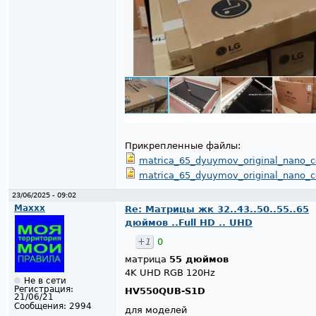
Прикрепленные файлы:
matrica_65_dyuymov_original_nano_cel
matrica_65_dyuymov_original_nano_cel
23/06/2025 - 09:02
Maxxx
Re: Матрицы жк 32..43..50..55..65
дюймов ..Full HD .. UHD
+1
0
матрица
55 дюймов
4K UHD RGB 120Hz
Не в сети
Регистрация:
HV550QUB-S1D
21/06/21
Сообщения:
2994
для моделей