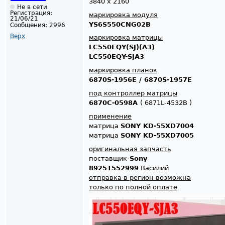
3840 x 2160
Не в сети
Регистрация:
маркировка модуля
21/06/21
YS6S550CNG02B
Сообщения:
2996
Верх
маркировка матрицы
LC550EQY(SJ)(A3)
LC550EQY-SJA3
маркировка планок
6870S-1956E / 6870S-1957E
под контроллер матрицы
6870C-0598A
( 6871L-4532B )
применение
матрица
SONY KD-55XD7004
матрица
SONY KD-55XD7005
оригинальная запчасть
поставщик-
Sony
89251552999
Василий
отправка в регион возможна
только по полной оплате