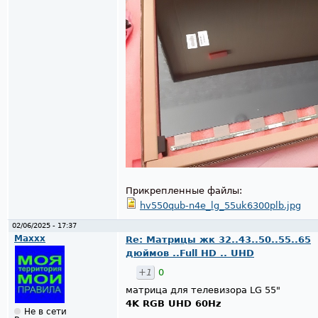
Прикрепленные файлы:
hv550qub-n4e_lg_55uk6300plb.jpg
02/06/2025 - 17:37
Maxxx
Re: Матрицы жк 32..43..50..55..65
дюймов ..Full HD .. UHD
+1
0
матрица для телевизора LG 55"
4K RGB UHD 60Hz
Не в сети