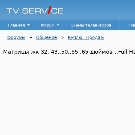
Пер
TV
Service
Main menu
Главная
Форум
Схемы телевизоров
Нов
»
»
Форумы
Общение
Куплю - Продам
Вы здесь
Матрицы жк 32..43..50..55..65 дюймов ..Full H