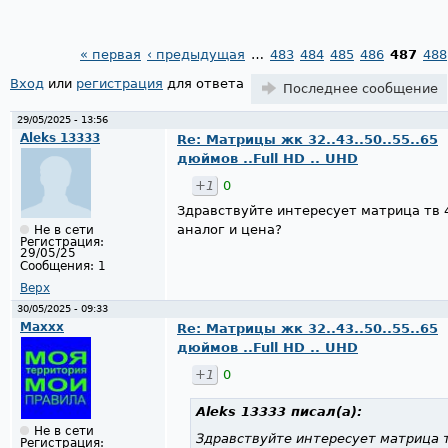
« первая
‹ предыдущая
…
483
484
485
486
487
488
Страницы
Вход
или
регистрация
для ответа
Последнее сообщение
29/05/2025 - 13:56
Aleks 13333
Re: Матрицы жк 32..43..50..55..65
дюймов ..Full HD .. UHD
+1
0
Здравствуйте интересует матрица тв 4
аналог и цена?
Не в сети
Регистрация:
29/05/25
Сообщения:
1
Верх
30/05/2025 - 09:33
Maxxx
Re: Матрицы жк 32..43..50..55..65
дюймов ..Full HD .. UHD
+1
0
Aleks 13333
писал(а):
Не в сети
Здравствуйте интересует матрица т
Регистрация: