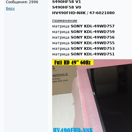
S490HF58 V1
Сообщения:
2996
S490HF58 V0
Верх
HV490FHD-N8K
/
47-6021080
применение
матрица
SONY KDL-49WD757
матрица
SONY KDL-49WD759
матрица
SONY KDL-49WD756
матрица
SONY KDL-49WD755
матрица
SONY KDL-49WD753
матрица
SONY KDL-49WD751