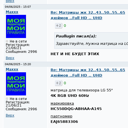
Верх
04/06/2025 - 15:07
Maxxx
Re: Матрицы жк 32..43..50..55..65
дюймов ..Full HD .. UHD
+1
0
Paullugin
писал(а):
Не в сети
Здравствуйте, Нужна матрица на LG
Регистрация:
21/06/21
Сообщения:
2996
НЕТ И НЕ БУДЕТ ЭТИХ
Верх
04/06/2025 - 15:20
Maxxx
Re: Матрицы жк 32..43..50..55..65
дюймов ..Full HD .. UHD
+1
0
матрица для телевизора LG 55"
4K RGB UHD 60Hz
Не в сети
Регистрация:
маркировка
21/06/21
HC550DQG-ABHAA-A145
Сообщения:
2996
Верх
партномер
EAJ65883306