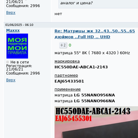
21/06/21
аналог и цена?
Сообщения:
2996
Верх
нет
01/06/2025 - 06:10
Maxxx
Re: Матрицы жк 32..43..50..55..65
дюймов ..Full HD .. UHD
+1
0
матрица 55" 8K ( 7680 x 4320 ) 60Hz
маркировка
Не в сети
Регистрация:
HC550DAE-ABCA1-2143
21/06/21
Сообщения:
2996
партномер
Верх
EAJ65433501
применение
матрица
LG 55NANO956NA
матрица
LG 55NANO966NA