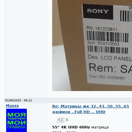
01/06/2025 - 06:12
Maxxx
Re: Матрицы жк 32..43..50..55..65
дюймов ..Full HD .. UHD
+1
0
55" 4K UHD 60Hz
матрица