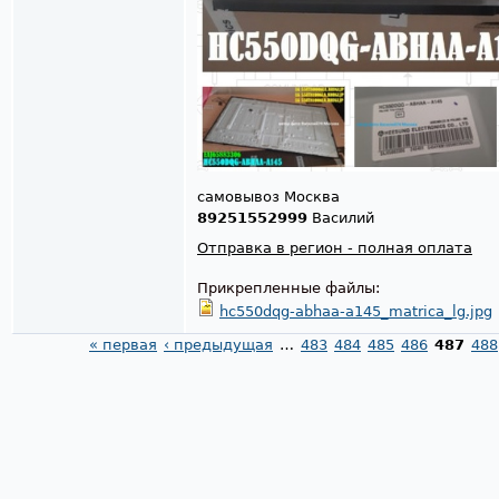
самовывоз Москва
89251552999
Василий
Отправка в регион - полная оплата
Прикрепленные файлы:
hc550dqg-abhaa-a145_matrica_lg.jpg
« первая
‹ предыдущая
…
483
484
485
486
487
488
Страницы