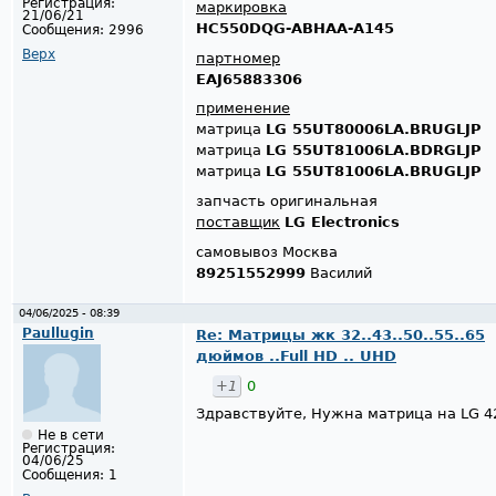
Регистрация:
маркировка
21/06/21
HC550DQG-ABHAA-A145
Сообщения:
2996
Верх
партномер
EAJ65883306
применение
матрица
LG 55UT80006LA.BRUGLJP
матрица
LG 55UT81006LA.BDRGLJP
матрица
LG 55UT81006LA.BRUGLJP
запчасть оригинальная
поставщик
LG Electronics
самовывоз Москва
89251552999
Василий
04/06/2025 - 08:39
Paullugin
Re: Матрицы жк 32..43..50..55..65
дюймов ..Full HD .. UHD
+1
0
Здравствуйте, Нужна матрица на LG 42
Не в сети
Регистрация:
04/06/25
Сообщения:
1