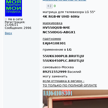
+1
0
матрица для телевизора LG 55"
4K RGB-W UHD 60Hz
Не в сети
Регистрация:
маркировка
21/06/21
HV550QUB-N4E
Сообщения:
2996
NC550DGG-ABGX1
Верх
партномер
EAJ64108301
применение в
LG
55UK6300PLB.BRUTLJU
55UK6450PLC.BRUTLJU
самовывоз-Москва
89251552999
Василий
могу заменить
если отправка в регион -
ТО ТОЛЬКО ПО ПОЛНОЙ ОПЛАТЕ