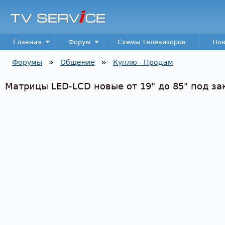
Пер
TV
Service
Main menu
Главная
Форум
Схемы телевизоров
Нов
»
»
Форумы
Общение
Куплю - Продам
Вы здесь
Матрицы LED-LCD новые от 19" до 85" под за