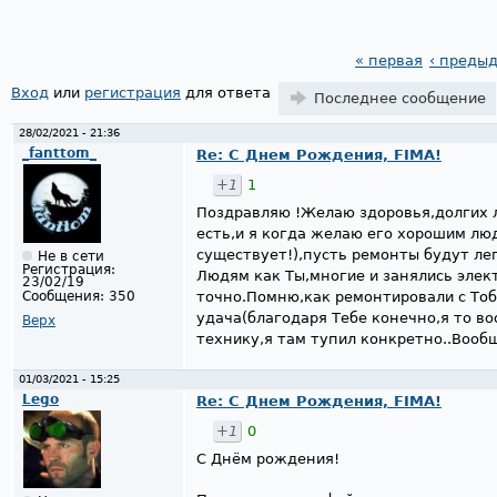
« первая
‹ преды
Страницы
Вход
или
регистрация
для ответа
Последнее сообщение
28/02/2021 - 21:36
_fanttom_
Re: С Днем Рождения, FIMA!
+1
1
Поздравляю !Желаю здоровья,долгих л
есть,и я когда желаю его хорошим лю
существует!),пусть ремонты будут ле
Не в сети
Регистрация:
Людям как Ты,многие и занялись элек
23/02/19
Сообщения:
350
точно.Помню,как ремонтировали с То
удача(благодаря Тебе конечно,я то в
Верх
технику,я там тупил конкретно..Вооб
01/03/2021 - 15:25
Lego
Re: С Днем Рождения, FIMA!
+1
0
С Днём рождения!