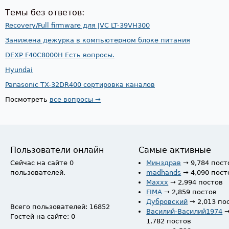
Темы без ответов:
Recovery/Full firmware для JVC LT-39VH300
Занижена дежурка в компьютерном блоке питания
DEXP F40C8000H Есть вопросы.
Hyundai
Panasonic TX-32DR400 сортировка каналов
Посмотреть
все вопросы →
Пользователи онлайн
Самые активные
Сейчас на сайте 0
Минздрав
→ 9,784 пост
пользователей.
madhands
→ 4,090 пост
Maxxx
→ 2,994 постов
FIMA
→ 2,859 постов
Дубровский
→ 2,013 по
Всего пользователей: 16852
Василий-Василий1974
Гостей на сайте: 0
1,782 постов