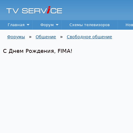
Пер
TV
Service
Main menu
Главная
Форум
Схемы телевизоров
Нов
»
»
Форумы
Общение
Свободное общение
Вы здесь
С Днем Рождения, FIMA!