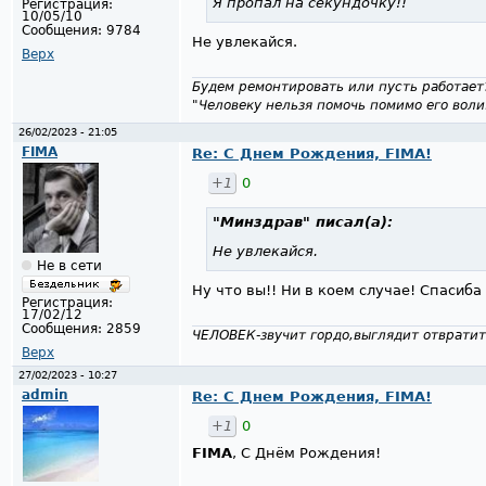
Я пропал на секундочку!!
Регистрация:
10/05/10
Сообщения:
9784
Не увлекайся.
Верх
Будем ремонтировать или пусть работает
"Человеку нельзя помочь помимо его воли
26/02/2023 - 21:05
FIMA
Re: С Днем Рождения, FIMA!
+1
0
"Минздрав"
писал(а):
Не увлекайся.
Не в сети
Ну что вы!! Ни в коем случае! Спасиба
Регистрация:
17/02/12
Сообщения:
2859
ЧЕЛОВЕК-звучит гордо,выглядит отвратит
Верх
27/02/2023 - 10:27
admin
Re: С Днем Рождения, FIMA!
+1
0
FIMA
, С Днём Рождения!