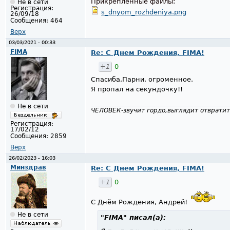
Прикрепленные файлы:
Не в сети
Регистрация:
s_dnyom_rozhdeniya.png
26/09/18
Сообщения:
464
Верх
03/03/2021 - 00:33
FIMA
Re: С Днем Рождения, FIMA!
+1
0
Спасиба,Парни, огроменное.
Я пропал на секундочку!!
Не в сети
ЧЕЛОВЕК-звучит гордо,выглядит отвратит
Регистрация:
17/02/12
Сообщения:
2859
Верх
26/02/2023 - 16:03
Минздрав
Re: С Днем Рождения, FIMA!
+1
0
С Днём Рождения, Андрей!
Не в сети
"FIMA"
писал(а):