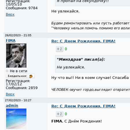
Я пропал на секундочку!!
Регистрация:
10/05/10
Сообщения:
9784
Не увлекайся.
Верх
Будем ремонтировать или пусть работает
"Человеку нельзя помочь помимо его воли
26/02/2023 - 21:05
FIMA
Re: С Днем Рождения, FIMA!
+1
0
"Минздрав"
писал(а):
Не увлекайся.
Не в сети
Ну что вы!! Ни в коем случае! Спасиба
Регистрация:
17/02/12
Сообщения:
2859
ЧЕЛОВЕК-звучит гордо,выглядит отвратит
Верх
27/02/2023 - 10:27
admin
Re: С Днем Рождения, FIMA!
+1
0
FIMA
, С Днём Рождения!