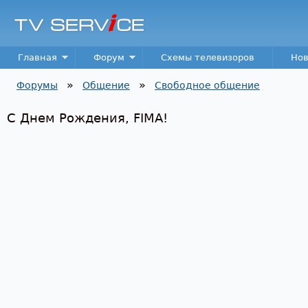
Пер
TV
Service
Main menu
Главная
Форум
Схемы телевизоров
Нов
»
»
Форумы
Общение
Свободное общение
Вы здесь
С Днем Рождения, FIMA!