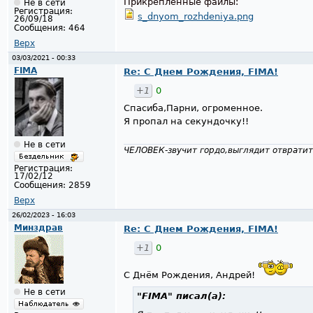
Прикрепленные файлы:
Не в сети
Регистрация:
s_dnyom_rozhdeniya.png
26/09/18
Сообщения:
464
Верх
03/03/2021 - 00:33
FIMA
Re: С Днем Рождения, FIMA!
+1
0
Спасиба,Парни, огроменное.
Я пропал на секундочку!!
Не в сети
ЧЕЛОВЕК-звучит гордо,выглядит отвратит
Регистрация:
17/02/12
Сообщения:
2859
Верх
26/02/2023 - 16:03
Минздрав
Re: С Днем Рождения, FIMA!
+1
0
С Днём Рождения, Андрей!
Не в сети
"FIMA"
писал(а):