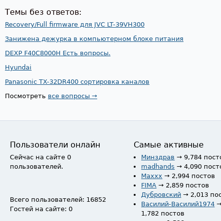
Темы без ответов:
Recovery/Full firmware для JVC LT-39VH300
Занижена дежурка в компьютерном блоке питания
DEXP F40C8000H Есть вопросы.
Hyundai
Panasonic TX-32DR400 сортировка каналов
Посмотреть
все вопросы →
Пользователи онлайн
Самые активные
Сейчас на сайте 0
Минздрав
→ 9,784 пост
пользователей.
madhands
→ 4,090 пост
Maxxx
→ 2,994 постов
FIMA
→ 2,859 постов
Дубровский
→ 2,013 по
Всего пользователей: 16852
Василий-Василий1974
Гостей на сайте: 0
1,782 постов