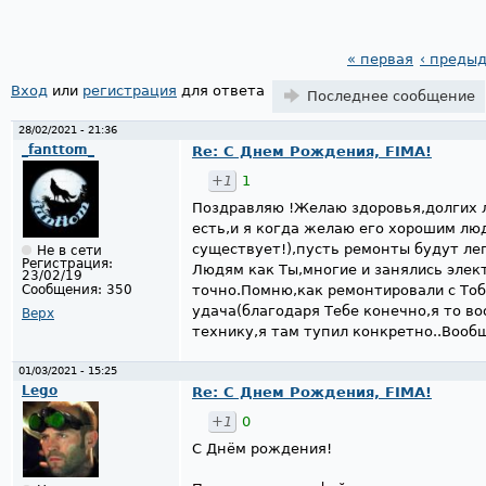
« первая
‹ преды
Страницы
Вход
или
регистрация
для ответа
Последнее сообщение
28/02/2021 - 21:36
_fanttom_
Re: С Днем Рождения, FIMA!
+1
1
Поздравляю !Желаю здоровья,долгих л
есть,и я когда желаю его хорошим лю
существует!),пусть ремонты будут ле
Не в сети
Регистрация:
Людям как Ты,многие и занялись элек
23/02/19
Сообщения:
350
точно.Помню,как ремонтировали с То
удача(благодаря Тебе конечно,я то в
Верх
технику,я там тупил конкретно..Вооб
01/03/2021 - 15:25
Lego
Re: С Днем Рождения, FIMA!
+1
0
С Днём рождения!