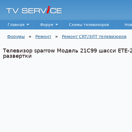
Пер
TV
Service
Main menu
Главная
Форум
Схемы телевизоров
Нов
»
»
Форумы
Ремонт
Ремонт CRT/ЭЛТ телевизоров
Вы здесь
Телевизор sparrow Модель 21С99 шасси ЕТЕ-2
развертки