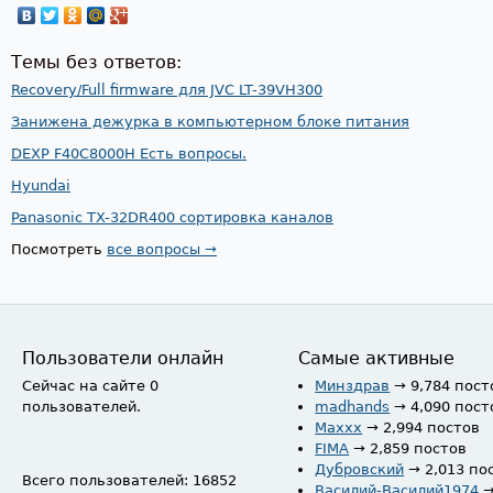
Темы без ответов:
Recovery/Full firmware для JVC LT-39VH300
Занижена дежурка в компьютерном блоке питания
DEXP F40C8000H Есть вопросы.
Hyundai
Panasonic TX-32DR400 сортировка каналов
Посмотреть
все вопросы →
Пользователи онлайн
Самые активные
Сейчас на сайте 0
Минздрав
→ 9,784 пост
пользователей.
madhands
→ 4,090 пост
Maxxx
→ 2,994 постов
FIMA
→ 2,859 постов
Дубровский
→ 2,013 по
Всего пользователей: 16852
Василий-Василий1974