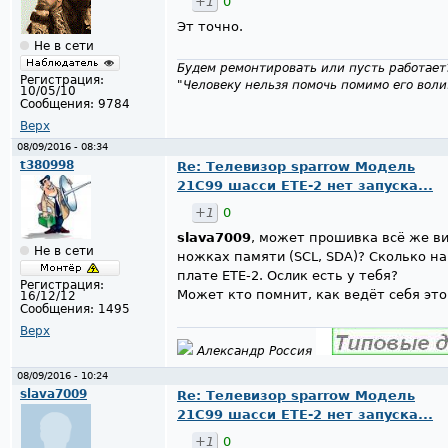
+1
0
Эт точно.
Не в сети
Будем ремонтировать или пусть работает
Регистрация:
"Человеку нельзя помочь помимо его воли
10/05/10
Сообщения:
9784
Верх
08/09/2016 - 08:34
t380998
Re: Телевизор sparrow Модель
21С99 шасси ЕТЕ-2 нет запуска...
+1
0
slava7009
, может прошивка всё же в
Не в сети
ножках памяти (SCL, SDA)? Сколько на
плате ETE-2. Ослик есть у тебя?
Регистрация:
Может кто помнит, как ведёт себя это
16/12/12
Сообщения:
1495
Верх
Александр Россия
08/09/2016 - 10:24
slava7009
Re: Телевизор sparrow Модель
21С99 шасси ЕТЕ-2 нет запуска...
+1
0