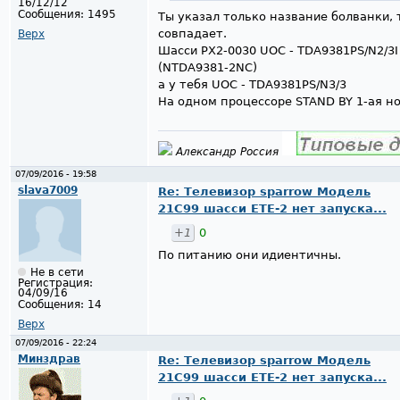
16/12/12
Сообщения:
1495
Ты указал только название болванки,
совпадает.
Верх
Шасси PX2-0030 UOC - TDA9381PS/N2/3I
(NTDA9381-2NC)
а у тебя UOC - TDA9381PS/N3/3
На одном процессоре STAND BY 1-ая н
Александр Россия
07/09/2016 - 19:58
slava7009
Re: Телевизор sparrow Модель
21С99 шасси ЕТЕ-2 нет запуска...
+1
0
По питанию они идиентичны.
Не в сети
Регистрация:
04/09/16
Сообщения:
14
Верх
07/09/2016 - 22:24
Минздрав
Re: Телевизор sparrow Модель
21С99 шасси ЕТЕ-2 нет запуска...