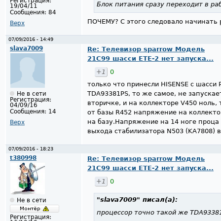
Регистрация:
Блок питания сразу переходит в р
19/04/11
Сообщения:
84
ПОЧЕМУ? С этого следовало начинать 
Верх
07/09/2016 - 14:49
slava7009
Re: Телевизор sparrow Модель
21С99 шасси ЕТЕ-2 нет запуска...
+1
0
только что принесли HISENSE с шасси 
TDA93381PS, то же самое, не запускает
Не в сети
Регистрация:
вторичке, и на коллекторе V450 ноль,
04/09/16
Сообщения:
14
от базы R452 напряжение на коллекто
на базу.Напряжение на 14 ноге проца и
Верх
выхода стабилизатора N503 (KA7808) в
07/09/2016 - 18:23
t380998
Re: Телевизор sparrow Модель
21С99 шасси ЕТЕ-2 нет запуска...
+1
0
"slava7009"
писал(а):
Не в сети
процессор точно такой же TDA9338
Регистрация: