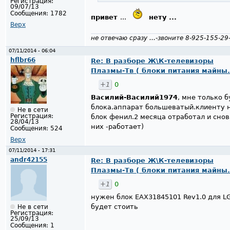
Регистрация:
09/07/13
Сообщения:
1782
привeт
...
нeту ...
Верх
не отвечаю сразу ...-звоните 8-925-155-29
07/11/2014 - 06:04
hflbr66
Re: В разборе Ж\К-телевизоры
Плазмы-Тв ( блоки питания майны.
+1
0
Василий-Василий1974
, мне только 
блока.аппарат большеватый.клиенту н
Не в сети
Регистрация:
блок фенил.2 месяца отработал и снов
28/04/13
них -работает)
Сообщения:
524
Верх
07/11/2014 - 17:31
andr42155
Re: В разборе Ж\К-телевизоры
Плазмы-Тв ( блоки питания майны.
+1
0
нужен блок EAX31845101 Rev1.0 для LG
будет стоить
Не в сети
Регистрация:
25/09/13
Сообщения:
1