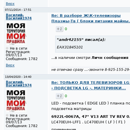
Верх
07/11/2014 - 17:51
Василий-
Re: В разборе Ж\К-телевизоры
Василий1974
Плазмы-Тв ( блоки питания майны.
+1
0
"andr42155"
писал(а):
EAX31845101
Не в сети
Регистрация:
09/07/13
...в наличии смотри
Личн сообщeния
Сообщения:
1782
Верх
не отвечаю сразу ...-звоните 8-925-155-29
13/04/2020 - 14:40
Василий-
Re: ТОЛЬКО ДЛЯ ТЕЛЕВИЗОРОВ LG 
Василий1974
- ПОДСВЕТКА LG -. МАТЕРИНКИ...
+1
0
LED - подсветка ( EDGE LED ) планка 
подсветка матрицы
Не в сети
6922L-0067A, 47" V13 ART TV REV 0
Регистрация:
LC470EUH-LFF1 . LC470EUH ( LF ) ( F1 )
09/07/13
Сообщения:
1782
применение