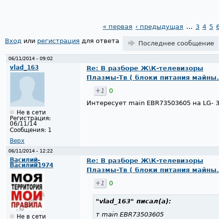
« первая
‹ предыдущая
…
3
4
5
Страницы
Вход
или
регистрация
для ответа
Последнее сообщение
06/11/2014 - 09:02
vlad_163
Re: В разборе Ж\К-телевизоры
Плазмы-Тв ( блоки питания майны.
+1
0
Интересует main EBR73503605 на LG-
Не в сети
Регистрация:
06/11/14
Сообщения:
1
Верх
06/11/2014 - 12:22
Василий-
Re: В разборе Ж\К-телевизоры
Василий1974
Плазмы-Тв ( блоки питания майны.
+1
0
"vlad_163"
писал(а):
т main EBR73503605
Не в сети