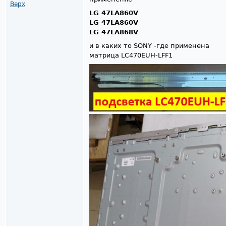
Верх
LG 47LA860V
LG 47LA860V
LG 47LA868V
и в каких то SONY -где применена
матрица LC470EUH-LFF1