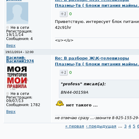
Плазмы-Тв ( блоки питания майны.
+1
0
Приветствую. интересует блок питани
42c91hr
Не в сети
Регистрация:
19/11/14
Сообщения:
4
<u></u>
Верх
19/11/2014 - 12:00
Василий-
Re: В разборе Ж\К-телевизоры
Василий1974
Плазмы-Тв ( блоки питания майны.
+1
0
"profess"
писал(а):
BN44-00159A
Не в сети
Регистрация:
09/07/13
Сообщения:
1782
нeт такого ...
Верх
не отвечаю сразу ...-звоните 8-925-155-29
« первая
‹ предыдущая
…
3
4
5
Страницы