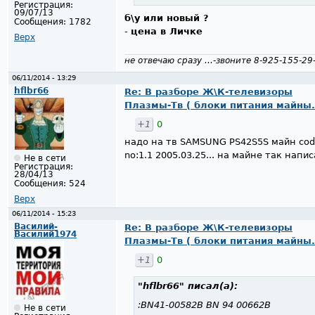
Регистрация:
09/07/13
б\у или новый ?
Сообщения:
1782
-
цeна в Личкe
Верх
не отвечаю сразу ...-звоните 8-925-155-29
06/11/2014 - 13:29
hflbr66
Re: В разборе Ж\К-телевизоры
Плазмы-Тв ( блоки питания майны.
+1
0
надо на тв SAMSUNG PS42S5S майн cod
no:1.1 2005.03.25... на майне так напис
Не в сети
Регистрация:
28/04/13
Сообщения:
524
Верх
06/11/2014 - 15:23
Василий-
Re: В разборе Ж\К-телевизоры
Василий1974
Плазмы-Тв ( блоки питания майны.
+1
0
"hflbr66"
писал(а):
:BN41-00582B BN 94 00662B
Не в сети