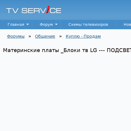
Пер
TV
Service
Main menu
Главная
Форум
Схемы телевизоров
Нов
»
»
Форумы
Общение
Куплю - Продам
Вы здесь
Материнские платы _Блоки тв LG --- ПОДСВЕТК