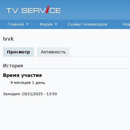
Пер
TV
Service
Main menu
Главная
Форум
Схемы телевизоров
Нов
Ivvk
Просмотр
(активная вкладка)
Активность
История
Время участия
9 месяцев 1 день
Заходил:
10/11/2025 - 13:50