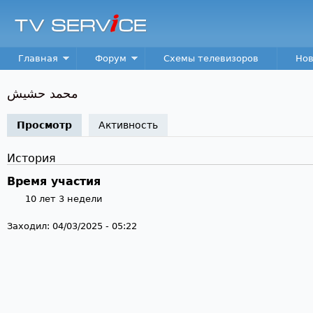
Пер
TV
Service
Main menu
Главная
Форум
Схемы телевизоров
Нов
محمد حشيش
Просмотр
(активная вкладка)
Активность
История
Время участия
10 лет 3 недели
Заходил:
04/03/2025 - 05:22