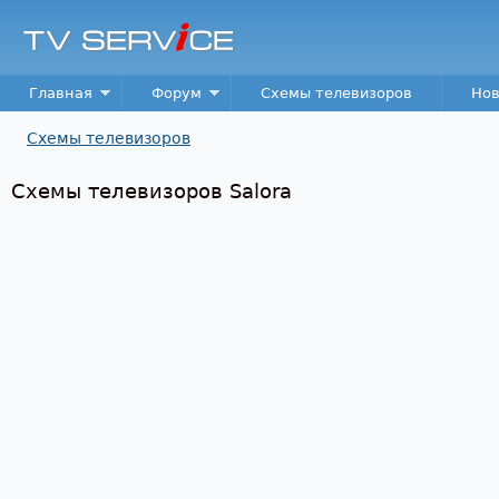
Пер
TV
Service
Main menu
Главная
Форум
Схемы телевизоров
Нов
Схемы телевизоров
Вы здесь
Схемы телевизоров Salora