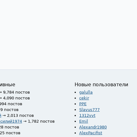
ивные
Новые пользователи
→ 9,784 постов
galulla
→ 4,090 постов
cekir
994 постов
PPE
59 постов
Slavus777
й
→ 2,013 постов
1312vvt
асилий1974
→ 1,782 постов
Emil
28 постов
Alexandr1980
525 постов
AlexPacifist