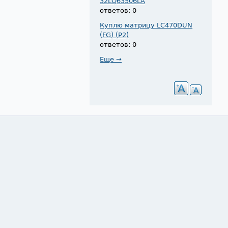
32LQ63506LA
ответов: 0
Куплю матрицу LC470DUN
(FG) (P2)
ответов: 0
Еще →