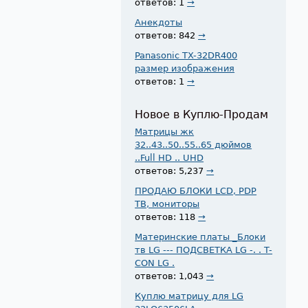
ответов: 1
→
Анекдоты
ответов: 842
→
Panasonic TX-32DR400
размер изображения
ответов: 1
→
Новое в Куплю-Продам
Матрицы жк
32..43..50..55..65 дюймов
..Full HD .. UHD
ответов: 5,237
→
ПРОДАЮ БЛОКИ LCD, PDP
ТВ, мониторы
ответов: 118
→
Материнские платы _Блоки
тв LG --- ПОДСВЕТКА LG -. . T-
CON LG .
ответов: 1,043
→
Куплю матрицу для LG