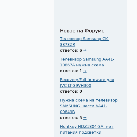
Новое на Форуме
Телевизор Samsung CK-
3373ZR
ответов: 6
→
Телевизор Samsung AA41-
10867A нужна схема
ответов: 1
→
Recovery/Full firmware для
JVC LT-39VH300
ответов: 0
Нужна схема на телевизор
SAMSUNG шасси AA41-
00849B
ответов: 5
→
Huntkey HDZ1804-3A. нет
питания подсветки