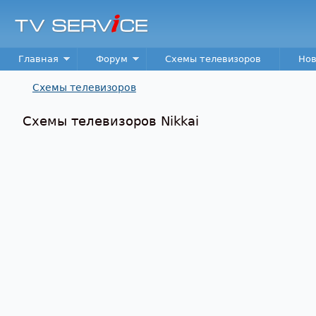
TV
Service
Main menu
Главная
Форум
Схемы телевизоров
Нов
Схемы телевизоров
Вы здесь
Схемы телевизоров Nikkai