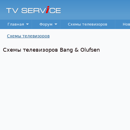
Пер
TV
Service
Main menu
Главная
Форум
Схемы телевизоров
Нов
Схемы телевизоров
Вы здесь
Схемы телевизоров Bang & Olufsen