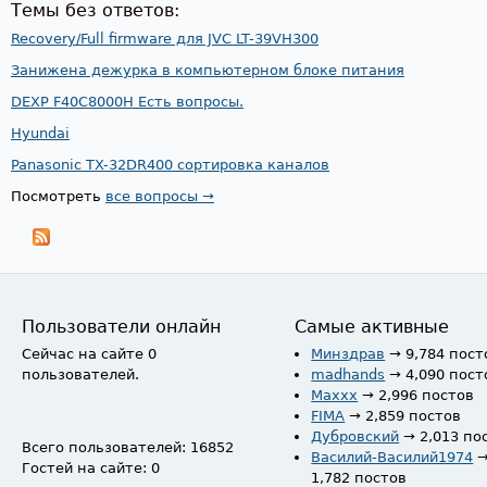
Темы без ответов:
Recovery/Full firmware для JVC LT-39VH300
Занижена дежурка в компьютерном блоке питания
DEXP F40C8000H Есть вопросы.
Hyundai
Panasonic TX-32DR400 сортировка каналов
Посмотреть
все вопросы →
Пользователи онлайн
Самые активные
Сейчас на сайте 0
Минздрав
→ 9,784 пост
пользователей.
madhands
→ 4,090 пост
Maxxx
→ 2,996 постов
FIMA
→ 2,859 постов
Дубровский
→ 2,013 по
Всего пользователей: 16852
Василий-Василий1974
Гостей на сайте: 0
1,782 постов