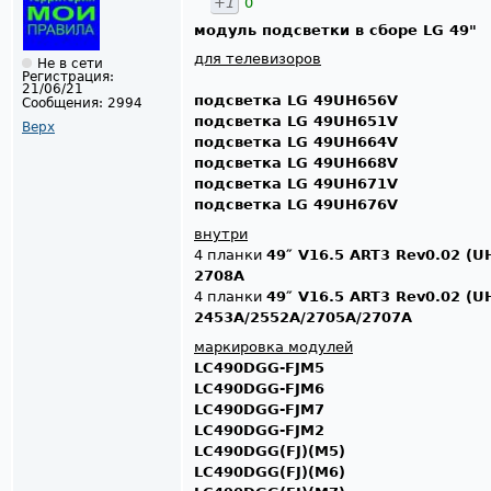
+1
0
модуль подсветки в сборе LG 49"
для телевизоров
Не в сети
Регистрация:
21/06/21
подсветка LG 49UH656V
Сообщения:
2994
подсветка LG 49UH651V
Верх
подсветка LG 49UH664V
подсветка LG 49UH668V
подсветка LG 49UH671V
подсветка LG 49UH676V
внутри
4 планки
49″ V16.5 ART3 Rev0.02 (U
2708A
4 планки
49″ V16.5 ART3 Rev0.02 (U
2453A/2552A/2705A/2707A
маркировка модулей
LC490DGG-FJM5
LC490DGG-FJM6
LC490DGG-FJM7
LC490DGG-FJM2
LC490DGG(FJ)(M5)
LC490DGG(FJ)(M6)