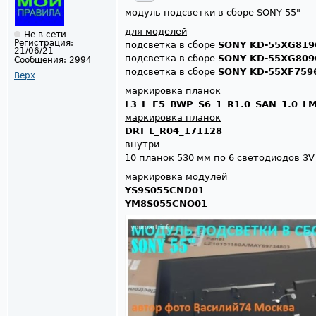
модуль подсветки в сборе SONY 55"
для моделей
Не в сети
Регистрация:
подсветка в сборе
SONY KD-55XG819
21/06/21
подсветка в сборе
SONY KD-55XG809
Сообщения:
2994
подсветка в сборе
SONY KD-55XF759
Верх
маркировка планок
L3_L_E5_BWP_S6_1_R1.0_SAN_1.0_L
маркировка планок
DRT L_R04_171128
внутри
10 планок 530 мм по 6 светодиодов 3V
маркировка модулей
YS9S055CND01
YM8S055CNO01