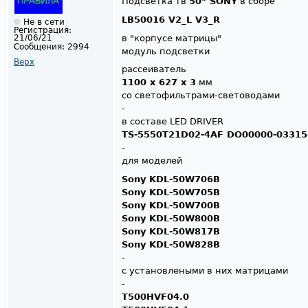
Подсветка тв
50" SONY
в сборе
LB50016 V2_L V3_R
Не в сети
Регистрация:
в "корпусе матрицы"
21/06/21
Сообщения:
2994
модуль подсветки
Верх
рассеиватель
1100 х 627 х 3
мм
со светофильтрами-световодами
-
в составе LED DRIVER
TS-5550T21D02-4AF DO00000-03315
-
для моделей
Sony KDL-50W706B
Sony KDL-50W705B
Sony KDL-50W700B
Sony KDL-50W800B
Sony KDL-50W817B
Sony KDL-50W828B
-
с установлеными в них матрицами
-
T500HVF04.0