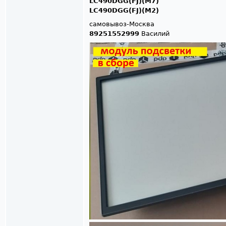
LC490DGG(FJ)(M7)
LC490DGG(FJ)(M2)
самовывоз-Москва
89251552999
Василий