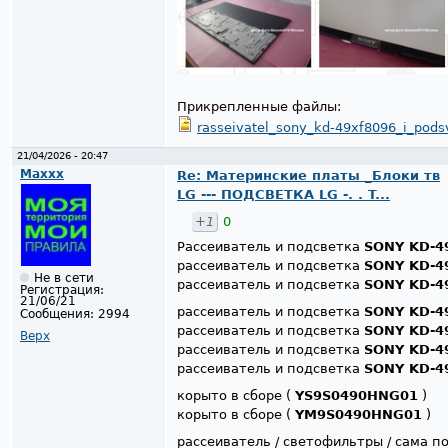
Прикрепленные файлы:
rasseivatel_sony_kd-49xf8096_i_pods
21/04/2026 - 20:47
Maxxx
Re: Материнские платы _Блоки тв
LG --- ПОДСВЕТКА LG -. . T...
+1
0
Рассеиватель и подсветка
SONY KD-4
рассеиватель и подсветка
SONY KD-4
Не в сети
рассеиватель и подсветка
SONY KD-4
Регистрация:
21/06/21
рассеиватель и подсветка
SONY KD-4
Сообщения:
2994
рассеиватель и подсветка
SONY KD-4
Верх
рассеиватель и подсветка
SONY KD-4
рассеиватель и подсветка
SONY KD-4
корыто в сборе (
YS9S0490HNG01
)
корыто в сборе (
YM9S0490HNG01
)
рассеиватель / светофильтры / сама п