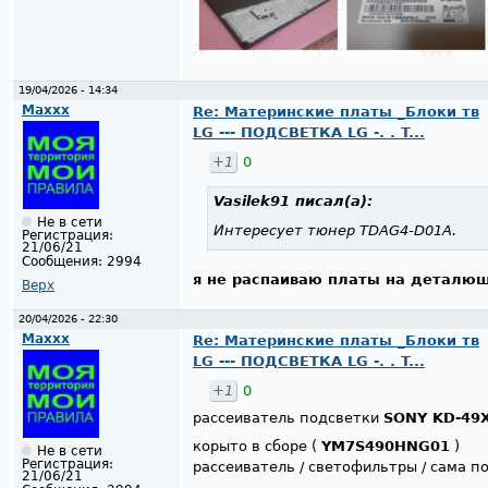
19/04/2026 - 14:34
Maxxx
Re: Материнские платы _Блоки тв
LG --- ПОДСВЕТКА LG -. . T...
+1
0
Vasilek91
писал(а):
Не в сети
Интересует тюнер TDAG4-D01A.
Регистрация:
21/06/21
Сообщения:
2994
я не распаиваю платы на деталюш
Верх
20/04/2026 - 22:30
Maxxx
Re: Материнские платы _Блоки тв
LG --- ПОДСВЕТКА LG -. . T...
+1
0
рассеиватель подсветки
SONY KD-49
корыто в сборе (
YM7S490HNG01
)
Не в сети
Регистрация:
рассеиватель / светофильтры / сама п
21/06/21