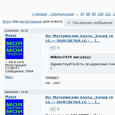
« первая
‹ предыдущая
…
97
98
99
100
101
1
Страницы
Вход
или
регистрация
для ответа
Последнее сообщение
11/04/2026 - 12:14
Maxxx
Re: Материнские платы _Блоки тв
LG --- ПОДСВЕТКА LG -. . T...
+1
0
Wiktor1974
писал(а):
Не в сети
Здравствуйте.Есть ли адресные план
Регистрация:
21/06/21
?
Сообщения:
2994
Верх
ПРИВЕТ
не ...нет
18/04/2026 - 13:30
Maxxx
Re: Материнские платы _Блоки тв
LG --- ПОДСВЕТКА LG -. . T...
+1
0