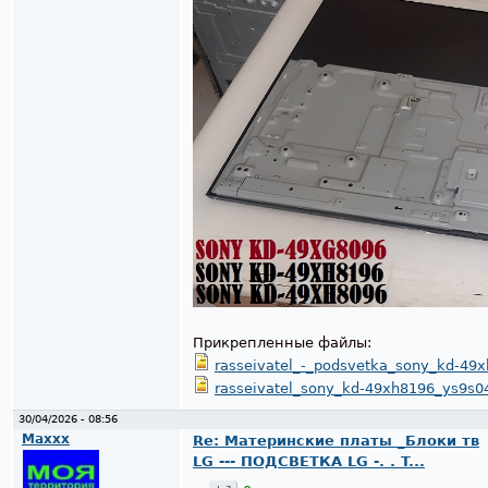
Прикрепленные файлы:
rasseivatel_-_podsvetka_sony_kd-49
rasseivatel_sony_kd-49xh8196_ys9s0
30/04/2026 - 08:56
Maxxx
Re: Материнские платы _Блоки тв
LG --- ПОДСВЕТКА LG -. . T...