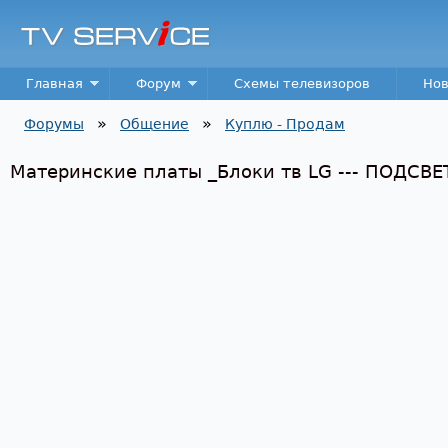
Пер
TV
Service
Main menu
Главная
Форум
Схемы телевизоров
Нов
»
»
Форумы
Общение
Куплю - Продам
Вы здесь
Материнские платы _Блоки тв LG --- ПОДСВЕТК