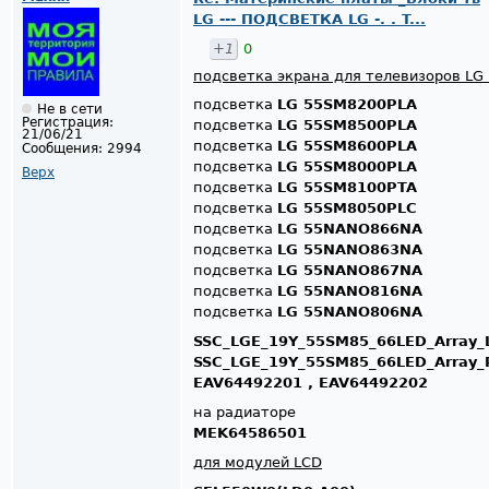
LG --- ПОДСВЕТКА LG -. . T...
+1
0
подсветка экрана для телевизоров LG 
подсветка
LG 55SM8200PLA
Не в сети
Регистрация:
подсветка
LG 55SM8500PLA
21/06/21
подсветка
LG 55SM8600PLA
Сообщения:
2994
подсветка
LG 55SM8000PLA
Верх
подсветка
LG 55SM8100PTA
подсветка
LG 55SM8050PLC
подсветка
LG 55NANO866NA
подсветка
LG 55NANO863NA
подсветка
LG 55NANO867NA
подсветка
LG 55NANO816NA
подсветка
LG 55NANO806NA
SSC_LGE_19Y_55SM85_66LED_Array_
SSC_LGE_19Y_55SM85_66LED_Array_
EAV64492201 , EAV64492202
на радиаторе
MEK64586501
для модулей LCD