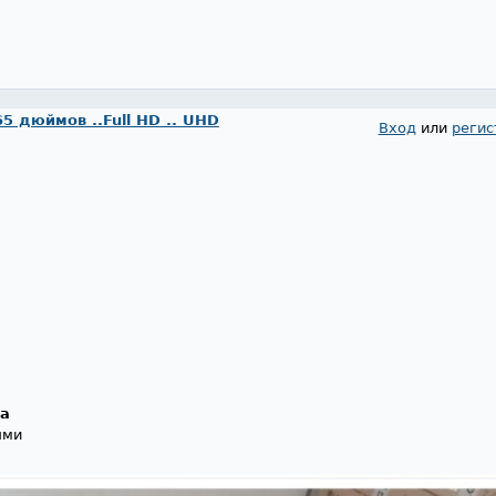
65 дюймов ..Full HD .. UHD
Вход
или
регис
та
ями