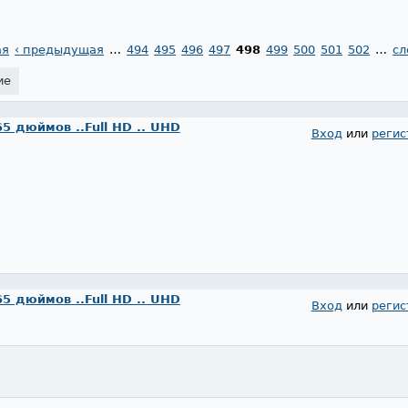
ая
‹ предыдущая
…
494
495
496
497
498
499
500
501
502
…
сл
ие
65 дюймов ..Full HD .. UHD
Вход
или
регис
65 дюймов ..Full HD .. UHD
Вход
или
регис