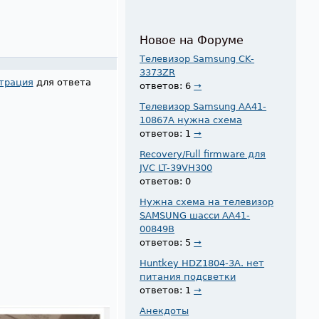
Новое на Форуме
Телевизор Samsung CK-
3373ZR
трация
для ответа
ответов: 6
→
Телевизор Samsung AA41-
10867A нужна схема
ответов: 1
→
Recovery/Full firmware для
JVC LT-39VH300
ответов: 0
Нужна схема на телевизор
SAMSUNG шасси AA41-
00849B
ответов: 5
→
Huntkey HDZ1804-3A. нет
питания подсветки
ответов: 1
→
Анекдоты