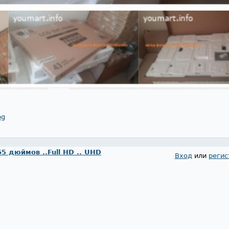
pg
65 дюймов ..Full HD .. UHD
Вход
или
регис