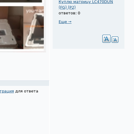
Куплю матрицу LC470DUN
(FG) (P2)
ответов: 0
Еще →
трация
для ответа