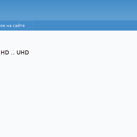
Перейти к основному
содержанию
ое на сайте
 HD .. UHD