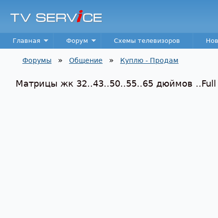
TV
Service
Main menu
Главная
Форум
Схемы телевизоров
Нов
»
»
Форумы
Общение
Куплю - Продам
Вы здесь
Матрицы жк 32..43..50..55..65 дюймов ..Full