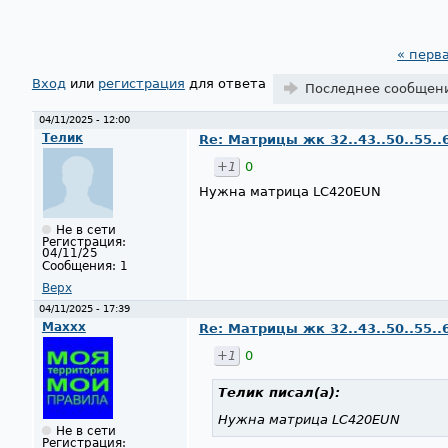
« перв
Страницы
Вход
или
регистрация
для ответа
Последнее сообщен
04/11/2025 - 12:00
Телик
Re: Матрицы жк 32..43..50..55..
+1
0
Нужна матрица LC420EUN
Не в сети
Регистрация:
04/11/25
Сообщения:
1
Верх
04/11/2025 - 17:39
Maxxx
Re: Матрицы жк 32..43..50..55..
+1
0
Телик
писал(а):
Нужна матрица LC420EUN
Не в сети
Регистрация: