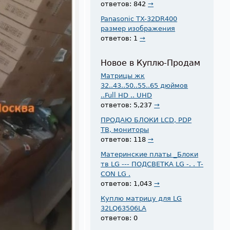
ответов: 842
→
Panasonic TX-32DR400
размер изображения
ответов: 1
→
Новое в Куплю-Продам
Матрицы жк
32..43..50..55..65 дюймов
..Full HD .. UHD
ответов: 5,237
→
ПРОДАЮ БЛОКИ LCD, PDP
ТВ, мониторы
ответов: 118
→
Материнские платы _Блоки
тв LG --- ПОДСВЕТКА LG -. . T-
CON LG .
ответов: 1,043
→
Куплю матрицу для LG
32LQ63506LA
ответов: 0