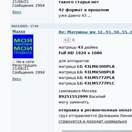
21/06/21
такого старья нет
Сообщения:
2994
42 формат в прошлом
Верх
уже давно 43 ...
04/11/2025 - 17:43
Maxxx
Re: Матрицы жк 32..43..50..55..
+1
0
матрицы
43
дюйма
Full HD 1920 x 1080
для аппаратов
Не в сети
Регистрация:
матрица
LG 43LM6300PLA
21/06/21
матрица
LG 43LM6500PLB
Сообщения:
2994
матрица
LG 43LM5772PLA
Верх
матрица
LG 43LM5777PL​​​​​C
самовывоз-Москва
89251552999
Василий
могу заменить
отправка в регион-полная опла
груз отправляется Деловыми Лини
страхуется и доходит нормально