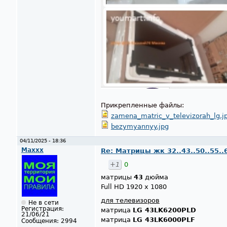
Прикрепленные файлы:
zamena_matric_v_televizorah_lg.j
bezymyannyy.jpg
04/11/2025 - 18:36
Maxxx
Re: Матрицы жк 32..43..50..55..
+1
0
матрицы
43
дюйма
Full HD 1920 x 1080
для телевизоров
Не в сети
Регистрация:
матрица
LG 43LK6200PLD
21/06/21
матрица
LG 43LK6000PLF
Сообщения:
2994