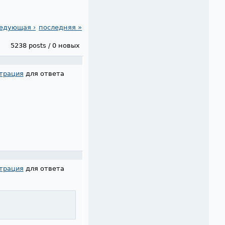
едующая ›
последняя »
5238 posts / 0 новых
трация
для ответа
трация
для ответа