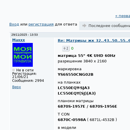
« перв
Страницы
Вход
или
регистрация
для ответа
Последнее сообщен
29/11/2025 - 13:53
Maxxx
Re: Матрицы жк 32..43..50..55..
+1
0
матрица 55" 4K UHD 60Hz
разрешение 3840 x 2160
маркировка
Не в сети
Регистрация:
YS6S550CNG02B
21/06/21
Сообщения:
2994
на планках
Верх
LC550EQY-SJA3
LC550EQY(SJ)(A3)
планоки матрицы
6870S-1957E / 6870S-1956E
T CON
6870C-0598A
( 6871L-4532B )
в модели