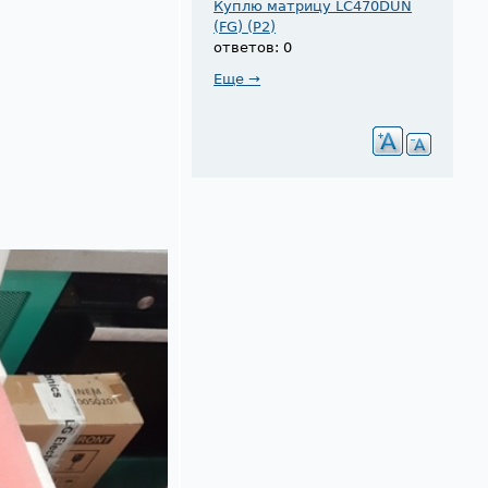
Куплю матрицу LC470DUN
(FG) (P2)
ответов: 0
Еще →