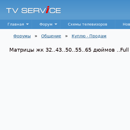
TV
Service
Main menu
Главная
Форум
Схемы телевизоров
Нов
»
»
Форумы
Общение
Куплю - Продам
Вы здесь
Матрицы жк 32..43..50..55..65 дюймов ..Full