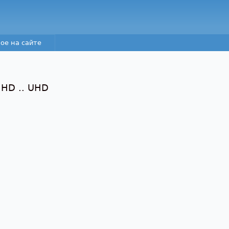
Перейти к основному
содержанию
ое на сайте
 HD .. UHD