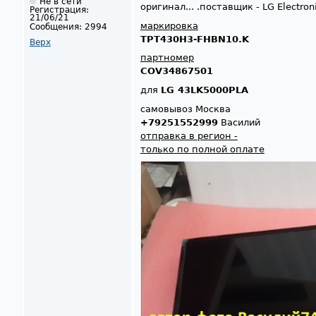
Не в сети
оригинал... .поставщик - LG Electron
Регистрация:
21/06/21
маркировка
Сообщения:
2994
TPT430H3-FHBN10.K
Верх
партномер
COV34867501
для
LG 43LK5000PLA
самовывоз Москва
+79251552999
Василий
отправка в регион -
только по полной оплате