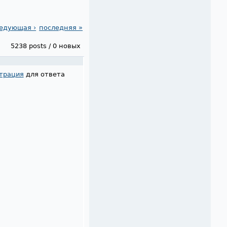
едующая ›
последняя »
5238 posts / 0 новых
трация
для ответа