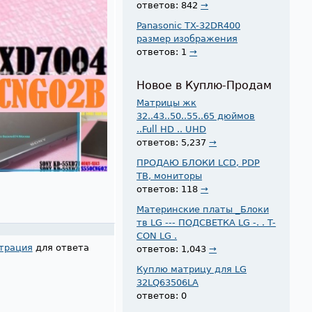
ответов: 842
→
Panasonic TX-32DR400
размер изображения
ответов: 1
→
Новое в Куплю-Продам
Матрицы жк
32..43..50..55..65 дюймов
..Full HD .. UHD
ответов: 5,237
→
ПРОДАЮ БЛОКИ LCD, PDP
ТВ, мониторы
ответов: 118
→
Материнские платы _Блоки
тв LG --- ПОДСВЕТКА LG -. . T-
CON LG .
трация
для ответа
ответов: 1,043
→
Куплю матрицу для LG
32LQ63506LA
ответов: 0