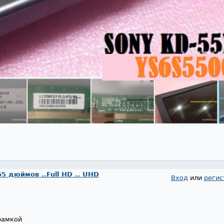
65 дюймов ..Full HD .. UHD
Вход
или
регис
рамкой