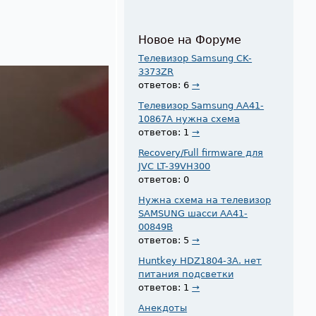
Новое на Форуме
Телевизор Samsung CK-
3373ZR
ответов: 6
→
Телевизор Samsung AA41-
10867A нужна схема
ответов: 1
→
Recovery/Full firmware для
JVC LT-39VH300
ответов: 0
Нужна схема на телевизор
SAMSUNG шасси AA41-
00849B
ответов: 5
→
Huntkey HDZ1804-3A. нет
питания подсветки
ответов: 1
→
Анекдоты