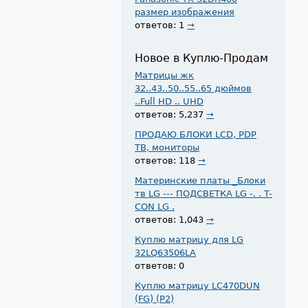
размер изображения
ответов: 1
→
Новое в Куплю-Продам
Матрицы жк
32..43..50..55..65 дюймов
..Full HD .. UHD
ответов: 5,237
→
ПРОДАЮ БЛОКИ LCD, PDP
ТВ, мониторы
ответов: 118
→
Материнские платы _Блоки
тв LG --- ПОДСВЕТКА LG -. . T-
CON LG .
ответов: 1,043
→
Куплю матрицу для LG
32LQ63506LA
ответов: 0
Куплю матрицу LC470DUN
(FG) (P2)