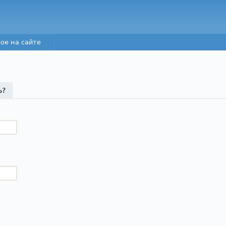
Перейти к основному
содержанию
ое на сайте
а)
ь?