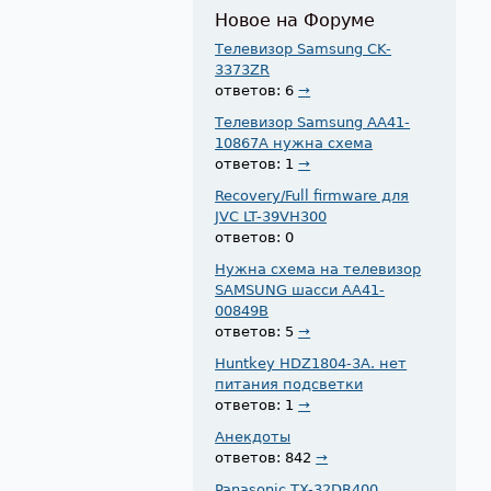
Новое на Форуме
Телевизор Samsung CK-
3373ZR
ответов: 6
→
Телевизор Samsung AA41-
10867A нужна схема
ответов: 1
→
Recovery/Full firmware для
JVC LT-39VH300
ответов: 0
Нужна схема на телевизор
SAMSUNG шасси AA41-
00849B
ответов: 5
→
Huntkey HDZ1804-3A. нет
питания подсветки
ответов: 1
→
Анекдоты
ответов: 842
→
Panasonic TX-32DR400