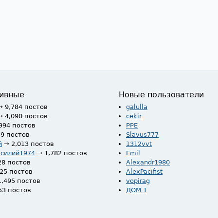
ивные
Новые пользователи
→ 9,784 постов
galulla
→ 4,090 постов
cekir
994 постов
PPE
59 постов
Slavus777
й
→ 2,013 постов
1312vvt
асилий1974
→ 1,782 постов
Emil
28 постов
Alexandr1980
525 постов
AlexPacifist
1,495 постов
vopirag
53 постов
ДОМ 1