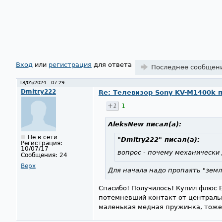
Страницы
Вход
или
регистрация
для ответа
Последнее сообщен
13/05/2024 - 07:29
Dmitry222
Re: Телевизор Sony KV-M1400k 
+1
1
AleksNew
писал(а):
Не в сети
"Dmitry222"
писал(а):
Регистрация:
10/07/17
вопрос - почему механически
Сообщения:
24
Верх
Для начала надо пропаять "земл
Спасибо! Получилось! Купил флюс Е
потемневший контакт от центральн
маленькая медная пружинка, тоже с