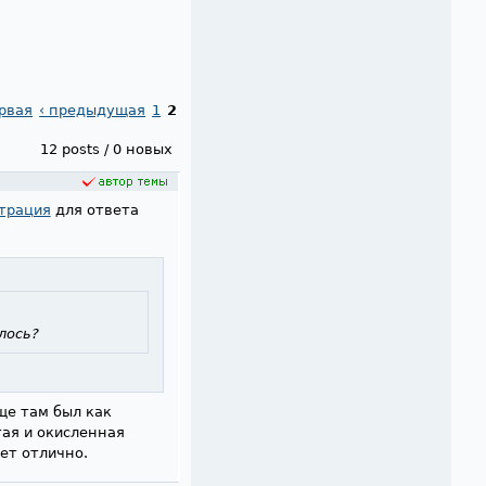
рвая
‹ предыдущая
1
2
12 posts / 0 новых
трация
для ответа
лось?
ще там был как
ая и окисленная
ет отлично.