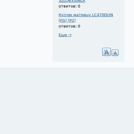
32LQ63506LA
ответов: 0
Куплю матрицу LC470DUN
(FG) (P2)
ответов: 0
Еще →