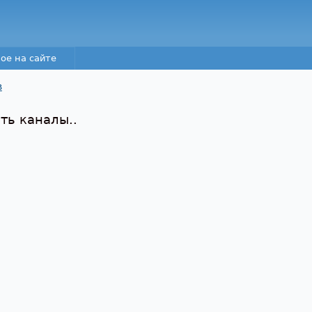
Перейти к основному
содержанию
ое на сайте
в
ть каналы..