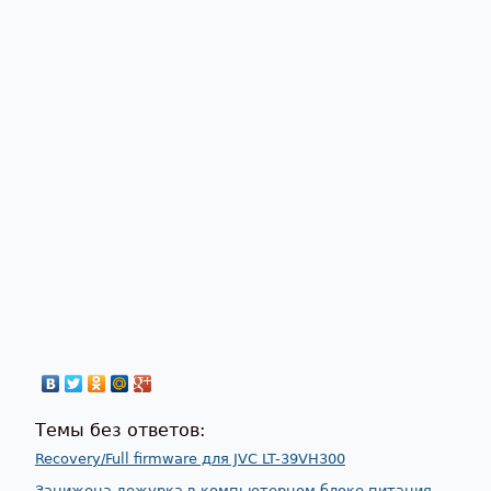
Страницы
Темы без ответов:
Recovery/Full firmware для JVC LT-39VH300
Занижена дежурка в компьютерном блоке питания