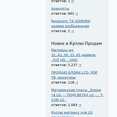
ответов: 1
→
Анекдоты
ответов: 842
→
Panasonic TX-32DR400
размер изображения
ответов: 1
→
Новое в Куплю-Продам
Матрицы жк
32..43..50..55..65 дюймов
..Full HD .. UHD
ответов: 5,237
→
ПРОДАЮ БЛОКИ LCD, PDP
ТВ, мониторы
ответов: 118
→
Материнские платы _Блоки
тв LG --- ПОДСВЕТКА LG -. . T-
CON LG .
ответов: 1,043
→
Куплю матрицу для LG