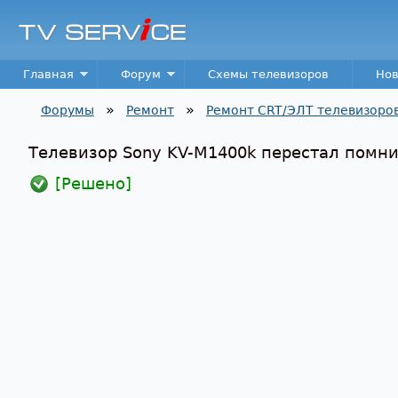
TV
Service
Main menu
Главная
Форум
Схемы телевизоров
Нов
»
»
Форумы
Ремонт
Ремонт CRT/ЭЛТ телевизоро
Вы здесь
Телевизор Sony KV-M1400k перестал помни
[Решено]