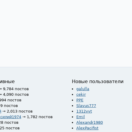
ивные
Новые пользователи
→ 9,784 постов
galulla
→ 4,090 постов
cekir
994 постов
PPE
59 постов
Slavus777
й
→ 2,013 постов
1312vvt
асилий1974
→ 1,782 постов
Emil
28 постов
Alexandr1980
525 постов
AlexPacifist