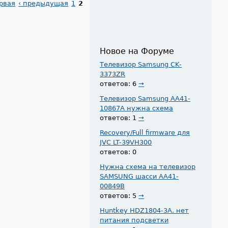
рвая
‹ предыдущая
1
2
Новое на Форуме
Телевизор Samsung CK-
3373ZR
ответов: 6
→
Телевизор Samsung AA41-
10867A нужна схема
ответов: 1
→
Recovery/Full firmware для
JVC LT-39VH300
ответов: 0
Нужна схема на телевизор
SAMSUNG шасси AA41-
00849B
ответов: 5
→
Huntkey HDZ1804-3A. нет
питания подсветки