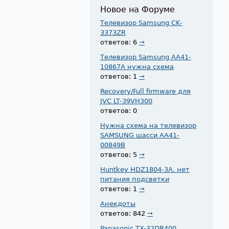
Новое на Форуме
Телевизор Samsung CK-
3373ZR
ответов: 6
→
Телевизор Samsung AA41-
10867A нужна схема
ответов: 1
→
Recovery/Full firmware для
JVC LT-39VH300
ответов: 0
Нужна схема на телевизор
SAMSUNG шасси AA41-
00849B
ответов: 5
→
Huntkey HDZ1804-3A. нет
питания подсветки
ответов: 1
→
Анекдоты
ответов: 842
→
Panasonic TX-32DR400