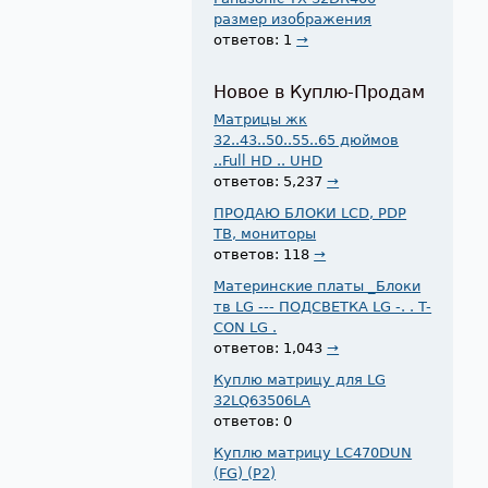
размер изображения
ответов: 1
→
Новое в Куплю-Продам
Матрицы жк
32..43..50..55..65 дюймов
..Full HD .. UHD
ответов: 5,237
→
ПРОДАЮ БЛОКИ LCD, PDP
ТВ, мониторы
ответов: 118
→
Материнские платы _Блоки
тв LG --- ПОДСВЕТКА LG -. . T-
CON LG .
ответов: 1,043
→
Куплю матрицу для LG
32LQ63506LA
ответов: 0
Куплю матрицу LC470DUN
(FG) (P2)