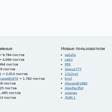
ивные
Новые пользователи
→ 9,784 постов
galulla
→ 4,090 постов
cekir
994 постов
PPE
59 постов
Slavus777
й
→ 2,013 постов
1312vvt
асилий1974
→ 1,782 постов
Emil
28 постов
Alexandr1980
525 постов
AlexPacifist
1,495 постов
vopirag
53 постов
ДОМ 1