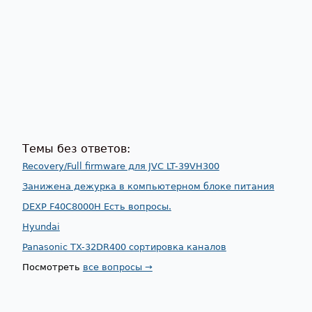
Темы без ответов:
Recovery/Full firmware для JVC LT-39VH300
Занижена дежурка в компьютерном блоке питания
DEXP F40C8000H Есть вопросы.
Hyundai
Panasonic TX-32DR400 сортировка каналов
Посмотреть
все вопросы →