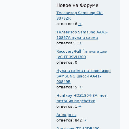
Новое на Форуме
Телевизор Samsung CK-
3373ZR
ответов: 6
→
Телевизор Samsung AA41-
10867A нужна схема
ответов: 1
→
Recovery/Full firmware для
JVC LT-39VH300
ответов: 0
Нужна схема на телевизор
SAMSUNG шасси AA41-
00849B
ответов: 5
→
Huntkey HDZ1804-3A. нет
питания подсветки
ответов: 1
→
Анекдоты
ответов: 842
→
Panasonic TX-32DR400