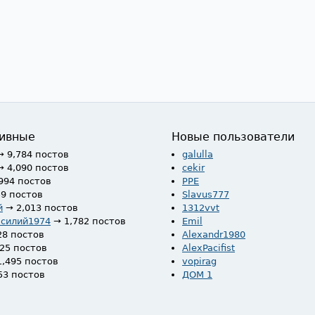
ивные
Новые пользователи
→ 9,784 постов
galulla
→ 4,090 постов
cekir
994 постов
PPE
59 постов
Slavus777
й
→ 2,013 постов
1312vvt
асилий1974
→ 1,782 постов
Emil
28 постов
Alexandr1980
525 постов
AlexPacifist
1,495 постов
vopirag
53 постов
ДОМ 1