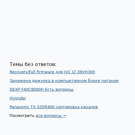
Темы без ответов:
Recovery/Full firmware для JVC LT-39VH300
Занижена дежурка в компьютерном блоке питания
DEXP F40C8000H Есть вопросы.
Hyundai
Panasonic TX-32DR400 сортировка каналов
Посмотреть
все вопросы →