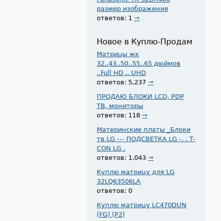
размер изображения
ответов: 1
→
Новое в Куплю-Продам
Матрицы жк
32..43..50..55..65 дюймов
..Full HD .. UHD
ответов: 5,237
→
ПРОДАЮ БЛОКИ LCD, PDP
ТВ, мониторы
ответов: 118
→
Материнские платы _Блоки
тв LG --- ПОДСВЕТКА LG -. . T-
CON LG .
ответов: 1,043
→
Куплю матрицу для LG
32LQ63506LA
ответов: 0
Куплю матрицу LC470DUN
(FG) (P2)