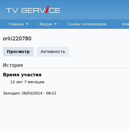
Пер
TV
Service
Main menu
Главная
Форум
Схемы телевизоров
Нов
orki220780
Просмотр
(активная вкладка)
Активность
История
Время участия
12 лет 7 месяцев
Заходил:
28/03/2014 - 08:21