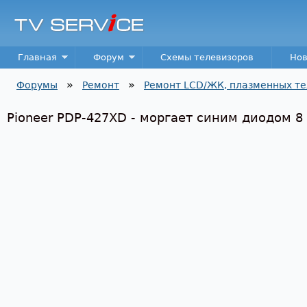
Пер
TV
Service
Main menu
Главная
Форум
Схемы телевизоров
Нов
»
»
Форумы
Ремонт
Ремонт LCD/ЖК, плазменных те
Вы здесь
Pioneer PDP-427XD - моргает синим диодом 8