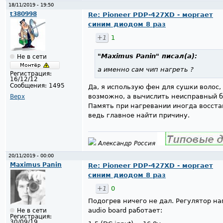
18/11/2019 - 19:50
t380998
Re: Pioneer PDP-427XD - моргает
синим диодом 8 раз
+1
1
"Maximus Panin"
писал(а):
Не в сети
а именно сам чип нагреть ?
Регистрация:
16/12/12
Сообщения:
1495
Да, я использую фен для сушки волос
возможно, а вычислить неисправный б
Верх
Память при нагревании иногда восста
ведь главное найти причину.
Александр Россия
20/11/2019 - 00:00
Maximus Panin
Re: Pioneer PDP-427XD - моргает
синим диодом 8 раз
+1
0
Подогрев ничего не дал. Регулятор н
audio board работает:
Не в сети
Регистрация:
30/09/19