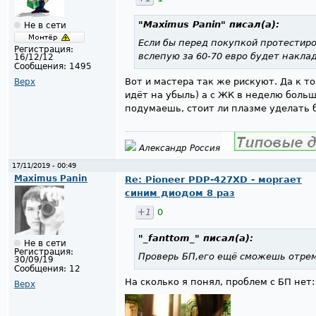
"Maximus Panin"
писал(а):
Не в сети
Если бы перед покупкой протестиро
Регистрация:
вслепую за 60-70 евро будет накла
16/12/12
Сообщения:
1495
Вот и мастера так же рискуют. Да к то
Верх
идёт на убыль) а с ЖК в неделю больше
подумаешь, стоит ли плазме уделать
Александр Россия
17/11/2019 - 00:49
Maximus Panin
Re: Pioneer PDP-427XD - моргает
синим диодом 8 раз
+1
0
"_fanttom_"
писал(а):
Не в сети
Регистрация:
Проверь БП,его ещё сможешь отре
30/09/19
Сообщения:
12
На сколько я понял, проблем с БП нет:
Верх