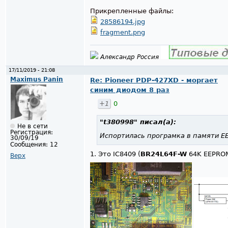
Прикрепленные файлы:
28586194.jpg
fragment.png
Александр Россия
17/11/2019 - 21:08
Maximus Panin
Re: Pioneer PDP-427XD - моргает
синим диодом 8 раз
+1
0
"t380998"
писал(а):
Не в сети
Регистрация:
Испортилась програмка в памяти 
30/09/19
Сообщения:
12
1. Это IC8409 (
BR24L64F-W
64K EEPROM
Верх