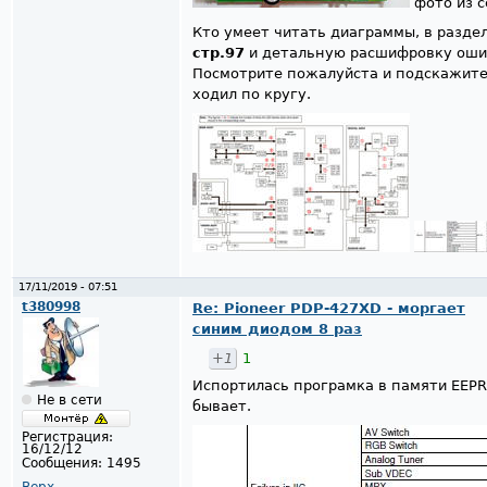
фото из с
Кто умеет читать диаграммы, в раздел
стр.97
и детальную расшифровку ош
Посмотрите пожалуйста и подскажите 
ходил по кругу.
17/11/2019 - 07:51
t380998
Re: Pioneer PDP-427XD - моргает
синим диодом 8 раз
+1
1
Испортилась програмка в памяти EEPRO
Не в сети
бывает.
Регистрация:
16/12/12
Сообщения:
1495
Верх