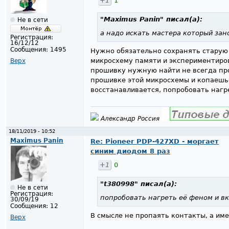
+1
1
"Maximus Panin"
писал(а):
Не в сети
а надо искать мастера который зан
Регистрация:
16/12/12
Сообщения:
1495
Нужно обязательно сохранять старую
микросхему памяти и экспериментирова
Верх
прошивку нужную найти не всегда прос
прошивке этой микросхемы и копаешьс
восстанавливается, попробовать нагр
Александр Россия
18/11/2019 - 10:52
Maximus Panin
Re: Pioneer PDP-427XD - моргает
синим диодом 8 раз
+1
0
"t380998"
писал(а):
Не в сети
Регистрация:
попробовать нагреть её феном и в
30/09/19
Сообщения:
12
В смысле не пропаять контакты, а име
Верх