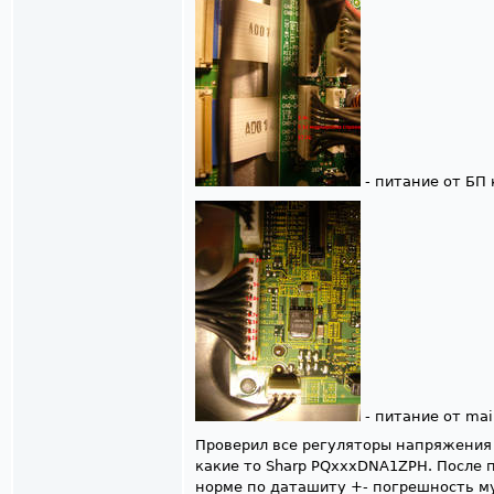
- питание от БП 
- питание от mai
Проверил все регуляторы напряжения 
какие то Sharp PQхххDNA1ZPH. После 
норме по даташиту +- погрешность му