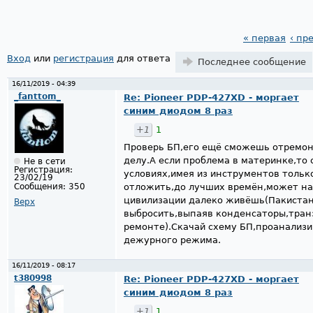
« первая
‹ пр
Страницы
Вход
или
регистрация
для ответа
Последнее сообщение
16/11/2019 - 04:39
_fanttom_
Re: Pioneer PDP-427XD - моргает
синим диодом 8 раз
+1
1
Проверь БП,его ещё сможешь отремон
делу.А если проблема в материнке,то
Не в сети
Регистрация:
условиях,имея из инструментов тольк
23/02/19
Сообщения:
350
отложить,до лучших времён,может на
цивилизации далеко живёшь(Пакистан
Верх
выбросить,выпаяв конденсаторы,тран
ремонте).Скачай схему БП,проанализ
дежурного режима.
16/11/2019 - 08:17
t380998
Re: Pioneer PDP-427XD - моргает
синим диодом 8 раз
+1
1