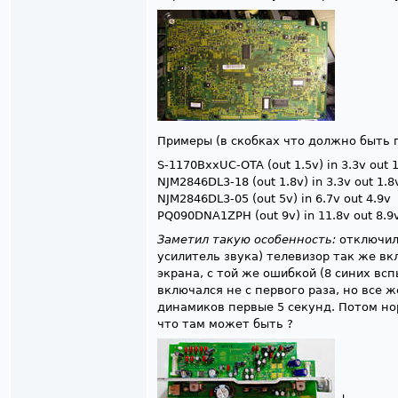
Примеры (в скобках что должно быть 
S-1170BxxUC-OTA (out 1.5v) in 3.3v out 
NJM2846DL3-18 (out 1.8v) in 3.3v out 1.8
NJM2846DL3-05 (out 5v) in 6.7v out 4.9v
PQ090DNA1ZPH (out 9v) in 11.8v out 8.9
Заметил такую особенность:
отключил
усилитель звука) телевизор так же вк
экрана, с той же ошибкой (8 синих всп
включался не с первого раза, но все 
динамиков первые 5 секунд. Потом но
что там может быть ?