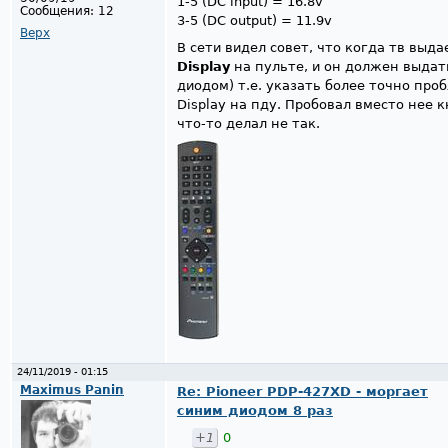
1-5 (DC input) = 16.8v
Сообщения:
12
3-5 (DC output) = 11.9v
Верх
В сети видел совет, что когда тв выд
Display
на пульте, и он должен выда
диодом) т.е. указать более точно про
Display на пду. Пробовал вместо нее 
что-то делал не так.
24/11/2019 - 01:15
Maximus Panin
Re: Pioneer PDP-427XD - моргает
синим диодом 8 раз
+1
0