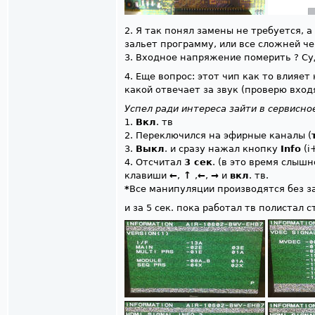
2. Я так понял замены не требуется, 
зальет программу, или все сложней че
3. Входное напряжение померить ? С
4. Еще вопрос: этот чип как то влияет 
какой отвечает за звук (проверю вхо
Успел ради интереса зайти в сервисно
1.
Вкл
. тв
2. Переключился на эфирные каналы (
3.
Выкл
. и сразу нажал кнопку
Info
(i
4. Отсчитал
3 сек
. (в это время слыш
клавиши
←
,
↑
,
←
,
→
и
вкл
. тв.
*
Все манипуляции производятся без 
и за 5 сек. пока работал тв полистал 