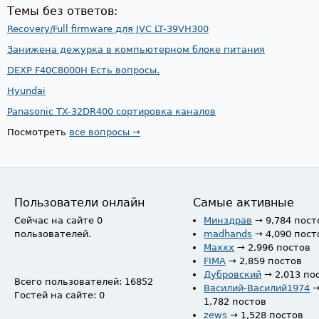
Темы без ответов:
Recovery/Full firmware для JVC LT-39VH300
Занижена дежурка в компьютерном блоке питания
DEXP F40C8000H Есть вопросы.
Hyundai
Panasonic TX-32DR400 сортировка каналов
Посмотреть
все вопросы →
Пользователи онлайн
Самые активные
Сейчас на сайте 0
Минздрав
→ 9,784 пост
пользователей.
madhands
→ 4,090 пост
Maxxx
→ 2,996 постов
FIMA
→ 2,859 постов
Дубровский
→ 2,013 по
Всего пользователей: 16852
Василий-Василий1974
Гостей на сайте: 0
1,782 постов
zews
→ 1,528 постов