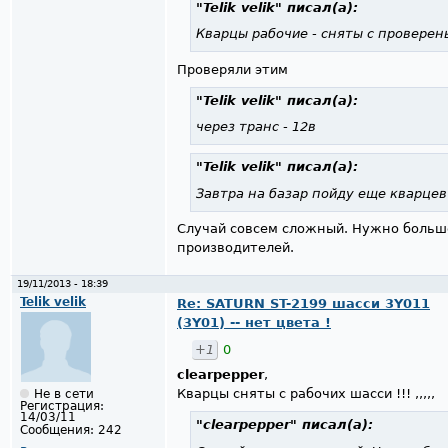
"Telik velik"
писал(а):
Кварцы рабочие - сняты с проверен
Проверяли этим
"Telik velik"
писал(а):
через транс - 12в
"Telik velik"
писал(а):
Завтра на базар пойду еще кварцев
Случай совсем сложный. Нужно больше
производителей.
19/11/2013 - 18:39
Telik velik
Re: SATURN ST-2199 шасси 3Y011
(3Y01) -- нет цвета !
+1
0
clearpepper
,
Кварцы сняты с рабочих шасси !!! ,,,,,
Не в сети
Регистрация:
14/03/11
"clearpepper"
писал(а):
Сообщения:
242