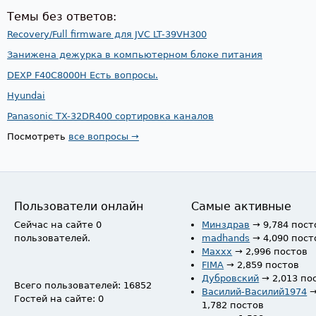
Темы без ответов:
Recovery/Full firmware для JVC LT-39VH300
Занижена дежурка в компьютерном блоке питания
DEXP F40C8000H Есть вопросы.
Hyundai
Panasonic TX-32DR400 сортировка каналов
Посмотреть
все вопросы →
Пользователи онлайн
Самые активные
Сейчас на сайте 0
Минздрав
→ 9,784 пост
пользователей.
madhands
→ 4,090 пост
Maxxx
→ 2,996 постов
FIMA
→ 2,859 постов
Дубровский
→ 2,013 по
Всего пользователей: 16852
Василий-Василий1974
Гостей на сайте: 0
1,782 постов