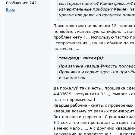
Сообщения:
242
мастерски паяете? Каким флюсом? И
измерительные приборы? Какие? Ча
Верх
уровне или даже до процесса паяни
Паяю простым паяльником 12-ти вольтов
не люблю , использую канифоль ,,, паяю
проблем нету ! ,,, Использую тэстэр п
, сопротивления ,, ну как обычно по сх
включаю .....
"Медвед"
писал(а):
При замене кварца ёмкость послед
Прошивка и сервис здесь ни при чё
и заведётся.
Да пожалуй так и есть , прошивка сдес
4.433619 - результата 0 ! ,,,, емкость с
плате перемычька !
Кварцы рабочие - сняты с провереных ш
кварцев возьму от разных производител
Вот шо еще интересно ! С родным ква
3-5 сек ,,, потом пропадает ,,,и цвет 
в меню мало ,,,,,, А с другими кварцам
включении не появляетца ! ,,,,, я пост