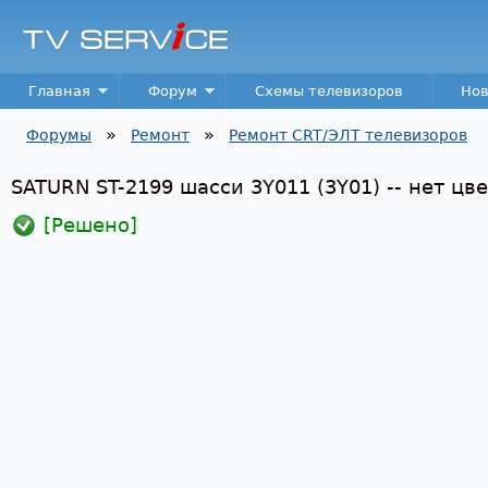
Пер
TV
Service
Main menu
Главная
Форум
Схемы телевизоров
Нов
»
»
Форумы
Ремонт
Ремонт CRT/ЭЛТ телевизоров
Вы здесь
SATURN ST-2199 шасси 3Y011 (3Y01) -- нет цве
[Решено]