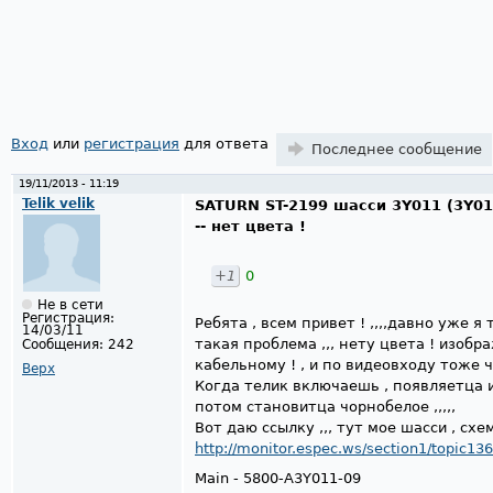
Страницы
Вход
или
регистрация
для ответа
Последнее сообщение
19/11/2013 - 11:19
Telik velik
SATURN ST-2199 шасси 3Y011 (3Y01
-- нет цвета !
+1
0
Не в сети
Регистрация:
Ребята , всем привет ! ,,,,давно уже я
14/03/11
такая проблема ,,, нету цвета ! изоб
Сообщения:
242
кабельному ! , и по видеовходу тоже 
Верх
Когда телик включаешь , появляетца и
потом становитца чорнобелое ,,,,,
Вот даю ссылку ,,, тут мое шасси , схем
http://monitor.espec.ws/section1/topic13
Main - 5800-A3Y011-09