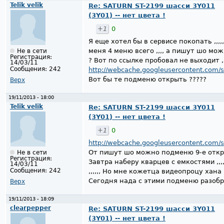
Telik velik
Re: SATURN ST-2199 шасси 3Y011
(3Y01) -- нет цвета !
+1
0
Я еще хотел бы в сервисе покопать ,,,,,
меня 4 меню всего ,,,, а пишут шо мож
Не в сети
Регистрация:
? Вот по ссылке пробовал не выходит ,,,
14/03/11
Сообщения:
242
http://webcache.googleusercontent.com/s
Вот бы те подменю открыть ?????
Верх
19/11/2013 - 18:00
Telik velik
Re: SATURN ST-2199 шасси 3Y011
(3Y01) -- нет цвета !
+1
0
http://webcache.googleusercontent.com/s
От пишут шо можно подменю 9-е открыт
Не в сети
Регистрация:
Завтра наберу кварцев с емкостями ,,
14/03/11
Сообщения:
242
,,,,,, Но мне кожетца видеопроцу хана !
Сегодня нада с этими подменю разобра
Верх
19/11/2013 - 18:09
clearpepper
Re: SATURN ST-2199 шасси 3Y011
(3Y01) -- нет цвета !