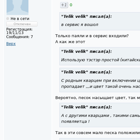
+1
0
"Telik velik"
писал(а):
Не в сети
в сервис я вошол
Регистрация:
19/11/13
Только паяли и в сервис входили?
Сообщения:
7
А как же этот
Верх
"Telik velik"
писал(а):
Использую тэстэр простой (китайск
"Telik velik"
писал(а):
С родным кварцем при включении цв
пропадает ,,,и цвет такой очень н
Вероятно, песок насыщает цвет, так 
"Telik velik"
писал(а):
А с другими кварцами , такими самы
появляетца !
Так в эти совсем мало песка положили