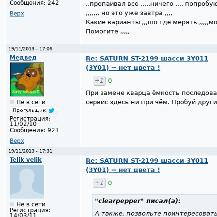
Сообщения:
242
,,пропаивал все ,,,,,ничего ,,,, попр
,,,,,,, но это уже завтра ,,,,
Верх
Какие варианты ,,,шо где мерять ,,,,,мо
Помогите ,,,,,
19/11/2013 - 17:06
Медвед
Re: SATURN ST-2199 шасси 3Y011
(3Y01) -- нет цвета !
+1
0
При замене кварца ёмкость последова
сервис здесь ни при чём. Пробуй други
Не в сети
Регистрация:
11/02/10
Сообщения:
921
Верх
19/11/2013 - 17:31
Telik velik
Re: SATURN ST-2199 шасси 3Y011
(3Y01) -- нет цвета !
+1
0
"clearpepper"
писал(а):
Не в сети
Регистрация:
А также, позвольте поинтересоват
14/03/11