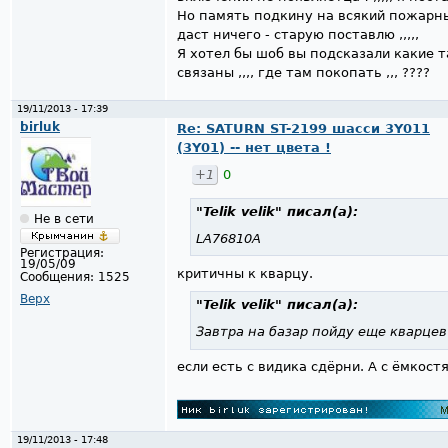
Но память подкину на всякий пожарный 
даст ничего - старую поставлю ,,,,,
Я хотел бы шоб вы подсказали какие 
связаны ,,,, где там покопать ,,, ????
19/11/2013 - 17:39
birluk
Re: SATURN ST-2199 шасси 3Y011
(3Y01) -- нет цвета !
+1
0
"Telik velik"
писал(а):
Не в сети
LA76810A
Регистрация:
19/05/09
критичны к кварцу.
Сообщения:
1525
Верх
"Telik velik"
писал(а):
Завтра на базар пойду еще кварцев
если есть с видика сдёрни. А с ёмкос
19/11/2013 - 17:48