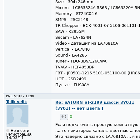
Size - 304x246mm
Micom - LC863324A 5S68 / LC863320A 5
Memory - ST24C04 6
SMPS - 2SC5148
TR Chopper - BCK-4001-0? 5106-061101-
SAW - K2955M
Secam - LA7624N
Video - даташит на LA76810A
Vertical - LA7840
Sound - LA4285
Tuner - TDQ-3B9/126CWA
TV/AV - HEF4053BP
FBT - JF0501-1215 5101-051100-00 (HR86
HOT - 2SD2499
Пульт: - FHS08A
19/11/2013 - 11:30
Telik velik
Re: SATURN ST-2199 шасси 3Y011
(3Y01) -- нет цвета !
+1
0
Если подключить простую комнатную а
,,,,,то некоторые каналы цветные ,,,по
Не в сети
Регистрация:
Это наверно связано с LA76810A ,,, я 
14/03/11