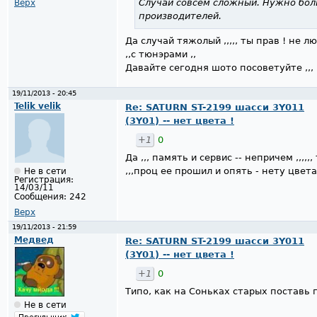
Случай совсем сложный. Нужно боль
Верх
производителей.
Да случай тяжолый ,,,,, ты прав ! не л
,,с тюнэрами ,,
Давайте сегодня шото посоветуйте ,,, ш
19/11/2013 - 20:45
Telik velik
Re: SATURN ST-2199 шасси 3Y011
(3Y01) -- нет цвета !
+1
0
Да ,,, память и сервис -- непричем ,,,
,,,проц ее прошил и опять - нету цвета ..
Не в сети
Регистрация:
14/03/11
Сообщения:
242
Верх
19/11/2013 - 21:59
Медвед
Re: SATURN ST-2199 шасси 3Y011
(3Y01) -- нет цвета !
+1
0
Типо, как на Соньках старых поставь 
Не в сети